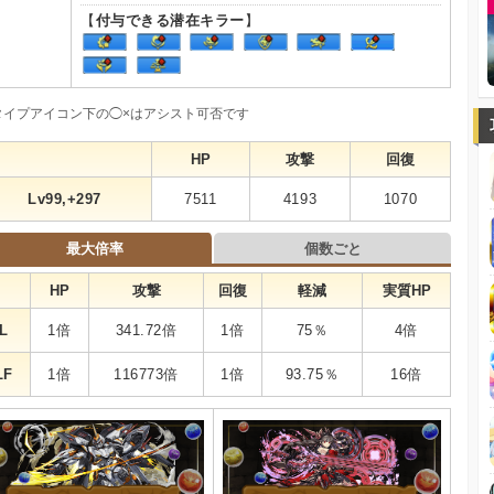
【
付与できる潜在キラー
】
タイプアイコン下の◯×はアシスト可否です
HP
攻撃
回復
Lv99,+297
7511
4193
1070
最大倍率
個数ごと
HP
攻撃
回復
軽減
実質HP
L
1倍
341.72倍
1倍
75％
4倍
LF
1倍
116773倍
1倍
93.75％
16倍