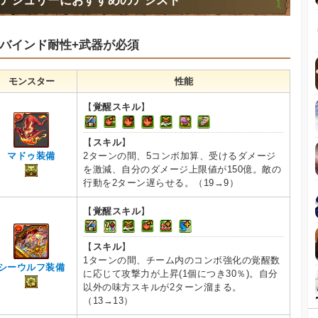
アシュリーにおすすめのアシスト
バインド耐性+武器が必須
モンスター
性能
【
覚醒スキル
】
【
スキル
】
2ターンの間、5コンボ加算、受けるダメージ
マドゥ装備
を激減、自分のダメージ上限値が150億。敵の
行動を2ターン遅らせる。（19→9）
【
覚醒スキル
】
【
スキル
】
1ターンの間、チーム内のコンボ強化の覚醒数
シーウルフ装備
に応じて攻撃力が上昇(1個につき30％)。自分
以外の味方スキルが2ターン溜まる。
（13→13）