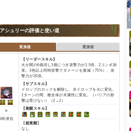
アシュリーの評価と使い道
変身後
変身前
【リーダースキル】
火か闇の6個消し1個につき攻撃力が1.5倍、2コンボ加
算。3色以上同時攻撃でダメージを激減（75%）、攻
撃力が20倍。
【サブスキル】
ドロップのロックを解除し、水ドロップを火に変化。
1ターンの間、敵全体が木属性に変化。（バリアの影
響は受けない）（2→2）
【覚醒スキル】
✕
6枠潜在
【
超覚醒
】
なし