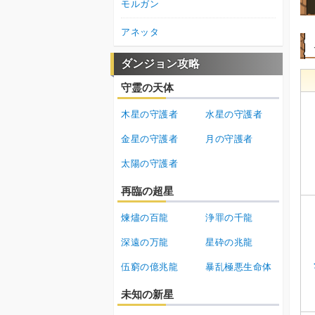
モルガン
アネッタ
ダンジョン攻略
守霊の天体
木星の守護者
水星の守護者
金星の守護者
月の守護者
太陽の守護者
再臨の超星
煉燼の百龍
浄罪の千龍
深遠の万龍
星砕の兆龍
伍窮の億兆龍
暴乱極悪生命体
未知の新星