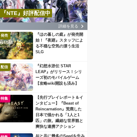
『NTE』好評配信中
詳細を見る
『ほの暮しの庭』が発売開
発売
始！『夜廻』スタッフによ
る不穏な空気の漂う生活
SLG
『幻想水滸伝 STAR
配信
LEAP』がリリース！シリ
ーズ初のモバイルゲーム
【攻略wiki開設も済み】
【先行プレイレポート＆イ
特集
ンタビュー】『Beast of
Reincarnation』荒廃した
日本で描かれる「1人と1
匹」の旅。繊細な世界観と
爽快な連携アクション
AIと共に幾多のSeedを生み