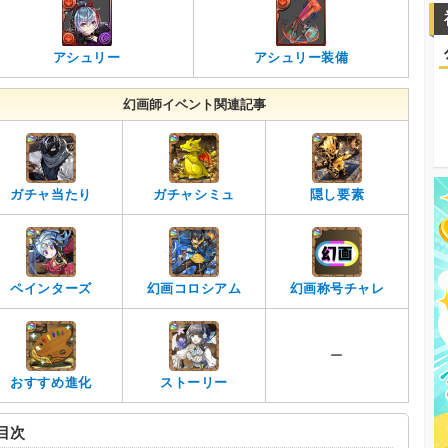
アシュリー
アシュリー装備
幻画師イベント関連記事
ガチャ当たり
ガチャシミュ
隠し要素
ペインターズ
幻画コロシアム
幻画称号チャレ
ー
おすすめ進化
ストーリー
目次