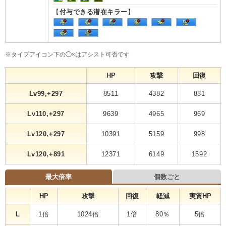
【
付与できる潜在キラー
】
※タイプアイコン下の◯×はアシスト可否です
HP
攻撃
回復
Lv99,+297
8511
4382
881
Lv110,+297
9639
4965
969
Lv120,+297
10391
5159
998
Lv120,+891
12371
6149
1592
最大倍率
個数ごと
HP
攻撃
回復
軽減
実質HP
L
1倍
1024倍
1倍
80％
5倍