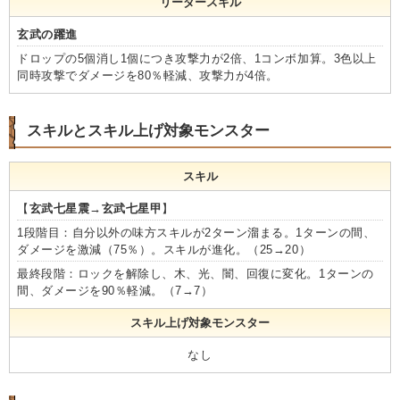
リーダースキル
玄武の躍進
ドロップの5個消し1個につき攻撃力が2倍、1コンボ加算。3色以上
同時攻撃でダメージを80％軽減、攻撃力が4倍。
スキルとスキル上げ対象モンスター
スキル
【
玄武七星震→玄武七星甲
】
1段階目：自分以外の味方スキルが2ターン溜まる。1ターンの間、
ダメージを激減（75％）。スキルが進化。（25→20）
最終段階：ロックを解除し、木、光、闇、回復に変化。1ターンの
間、ダメージを90％軽減。（7→7）
スキル上げ対象モンスター
なし