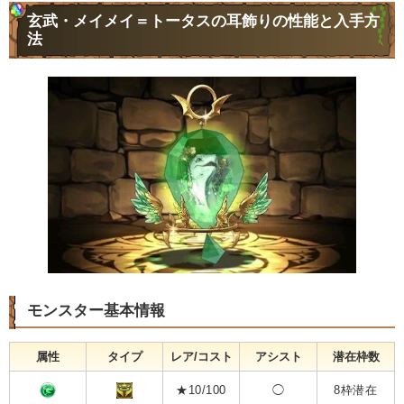
玄武・メイメイ＝トータスの耳飾りの性能と入手方
法
モンスター基本情報
属性
タイプ
レア/コスト
アシスト
潜在枠数
★10/100
◯
8枠潜在