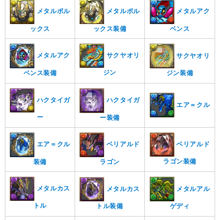
メタルポル
メタルポル
メタルアク
ックス
ックス装備
ベンス
サクヤオリ
メタルアク
サクヤオリ
ジン
ベンス装備
ジン装備
ハクタイガ
ハクタイガ
エア＝クル
ー
ー装備
ベリアルド
エア＝クル
ベリアルド
ラゴン装備
装備
ラゴン
メタルカス
メタルアル
メタルカス
トル
トル装備
ゲディ