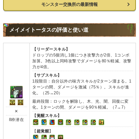
モンスター交換所の最新情報
メイメイトータスの評価と使い道
【リーダースキル】
ドロップの5個消し1個につき攻撃力が2倍、1コンボ
加算。3色以上同時攻撃でダメージを80％軽減、攻撃
力が4倍。
【サブスキル】
1段階目：自分以外の味方スキルが2ターン溜まる。1
ターンの間、ダメージを激減（75％）。スキルが進
化。（25→20）
最終段階：ロックを解除し、木、光、闇、回復に変
化。1ターンの間、ダメージを90％軽減。（7→7）
✕
【覚醒スキル】
8枠潜在
【
超覚醒
】