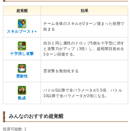
超覚醒
効果
チーム全体のスキルが2ターン溜まった状態で
始まる
スキルブースト+
自分と同じ属性のドロップ5個を十字型に消す
と攻撃力がアップ（3倍）し、超暗闇目覚めを
十字消し攻撃
3ターン回復する。
雲攻撃を無効化する
雲耐性
バトル5以降で全パラメータが1.5倍、バトル
10以降で全パラメータが2倍になる。
熟成
みんなのおすすめ超覚醒
投票可能数: 1