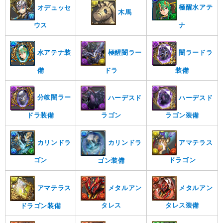
極醒水アテ
オデュッセ
木馬
ナ
ウス
水アテナ装
極醒闇ラー
闇ラードラ
備
ドラ
装備
分岐闇ラー
ハーデスド
ハーデスド
ドラ装備
ラゴン
ラゴン装備
カリンドラ
アマテラス
カリンドラ
ゴン
ドラゴン
ゴン装備
メタルアン
アマテラス
メタルアン
タレス装備
タレス
ドラゴン装備