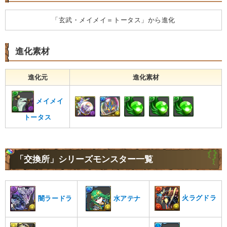
「玄武・メイメイ＝トータス」から進化
進化素材
進化元
進化素材
メイメイ
トータス
「交換所」シリーズモンスター一覧
火ラグドラ
闇ラードラ
水アテナ