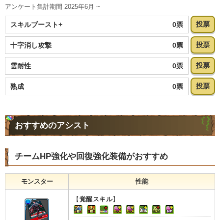
アンケート集計期間 2025年6月 ~
投票
0票
スキルブースト+
投票
0票
十字消し攻撃
投票
0票
雲耐性
投票
0票
熟成
おすすめのアシスト
チームHP強化や回復強化装備がおすすめ
モンスター
性能
【
覚醒スキル
】