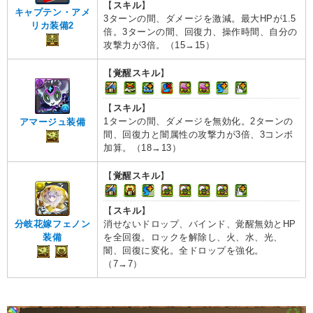
【
スキル
】
キャプテン・アメ
3ターンの間、ダメージを激減。最大HPが1.5
リカ装備2
倍。3ターンの間、回復力、操作時間、自分の
攻撃力が3倍。（15→15）
【
覚醒スキル
】
【
スキル
】
1ターンの間、ダメージを無効化。2ターンの
アマージュ装備
間、回復力と闇属性の攻撃力が3倍、3コンボ
加算。（18→13）
【
覚醒スキル
】
【
スキル
】
消せないドロップ、バインド、覚醒無効とHP
分岐花嫁フェノン
を全回復。ロックを解除し、火、水、光、
装備
闇、回復に変化。全ドロップを強化。
（7→7）