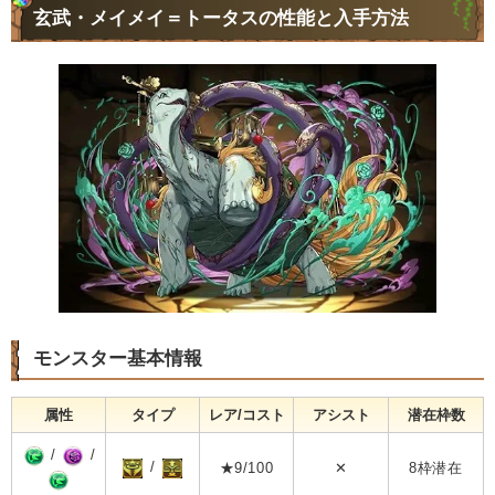
玄武・メイメイ＝トータスの性能と入手方法
モンスター基本情報
属性
タイプ
レア/コスト
アシスト
潜在枠数
/
/
/
★9/100
✕
8枠潜在