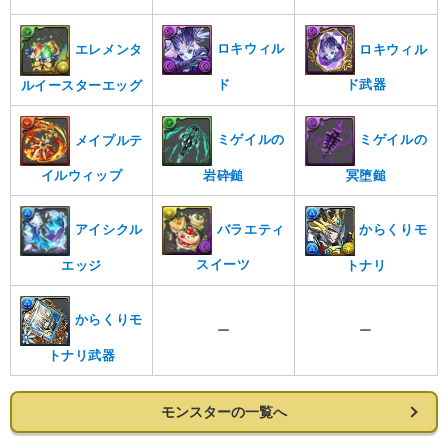
ロキウィル
ロキウィル
エレメンタ
ド
ド武器
ルイースターエッグ
ミゲイルの
ミゲイルの
メイプルテ
岩砕鎚
冥堕鎚
イルウィップ
バラエティ
アイシクル
からくりモ
スイーツ
エッジ
トナリ
からくりモ
ー
ー
トナリ武器
モンスターの一覧へ