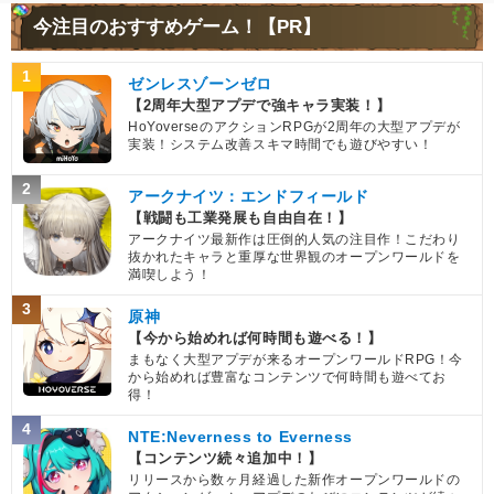
今注目のおすすめゲーム！【PR】
1
ゼンレスゾーンゼロ
【2周年大型アプデで強キャラ実装！】
HoYoverseのアクションRPGが2周年の大型アプデが
実装！システム改善スキマ時間でも遊びやすい！
2
アークナイツ：エンドフィールド
【戦闘も工業発展も自由自在！】
アークナイツ最新作は圧倒的人気の注目作！こだわり
抜かれたキャラと重厚な世界観のオープンワールドを
満喫しよう！
3
原神
【今から始めれば何時間も遊べる！】
まもなく大型アプデが来るオープンワールドRPG！今
から始めれば豊富なコンテンツで何時間も遊べてお
得！
4
NTE:Neverness to Everness
【コンテンツ続々追加中！】
リリースから数ヶ月経過した新作オープンワールドの