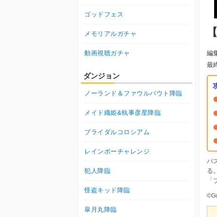
ゴッドフェス
メモリアルガチャ
動画視聴ガチャ
編
最
ダンジョン
ノーランド＆ファウルバウト降臨
メイド織姫&執事彦星降臨
ブライダルコロシアム
レインボーチャレンジ
パ
犯人降臨
る
「
怪盗キッド降臨
©Gu
皐月丸降臨