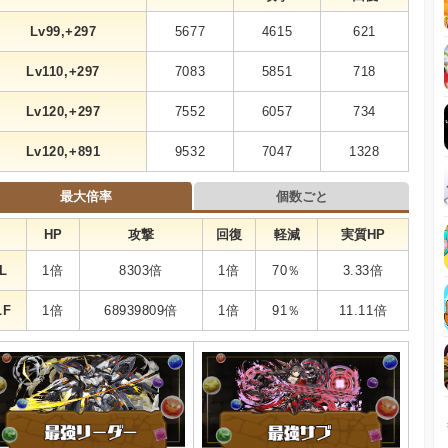
Lv99,+297
5677
4615
621
Lv110,+297
7083
5851
718
Lv120,+297
7552
6057
734
Lv120,+891
9532
7047
1328
最大倍率
個数ごと
HP
攻撃
回復
軽減
実質HP
L
1倍
8303倍
1倍
70％
3.33倍
LF
1倍
68939809倍
1倍
91％
11.11倍