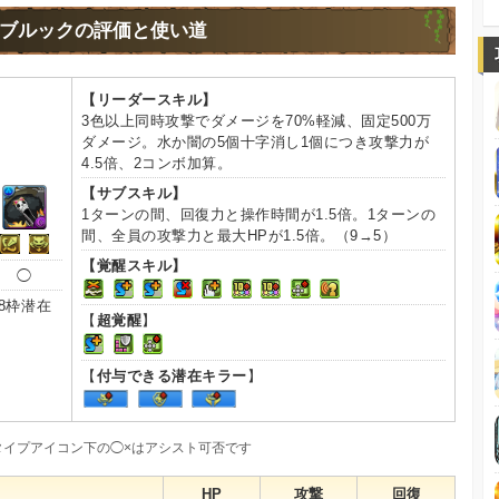
ブルックの評価と使い道
【リーダースキル】
3色以上同時攻撃でダメージを70%軽減、固定500万
ダメージ。水か闇の5個十字消し1個につき攻撃力が
4.5倍、2コンボ加算。
【サブスキル】
1ターンの間、回復力と操作時間が1.5倍。1ターンの
間、全員の攻撃力と最大HPが1.5倍。（9→5）
【覚醒スキル】
◯
8枠潜在
【
超覚醒
】
【
付与できる潜在キラー
】
タイプアイコン下の◯×はアシスト可否です
HP
攻撃
回復