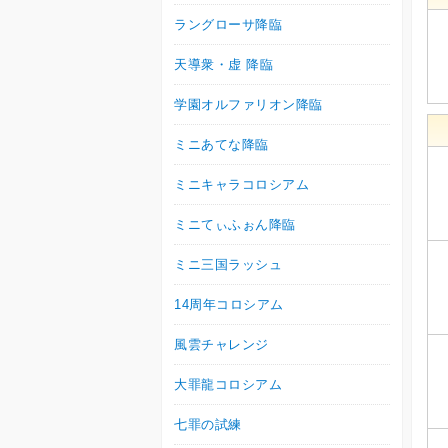
ラングローサ降臨
天導衆・虚 降臨
学園オルファリオン降臨
ミニあてな降臨
ミニキャラコロシアム
ミニてぃふぉん降臨
ミニ三国ラッシュ
14周年コロシアム
風雲チャレンジ
大罪龍コロシアム
七罪の試練