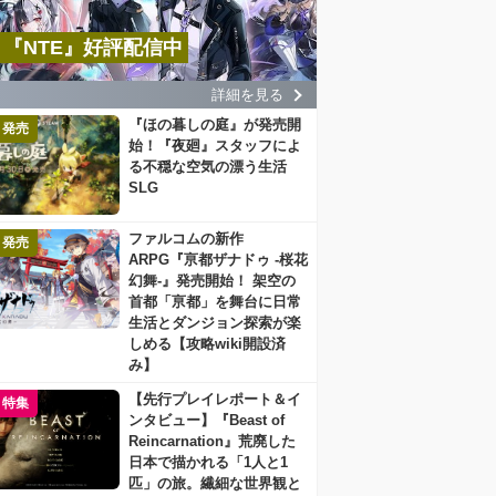
『NTE』好評配信中
詳細を見る
『ほの暮しの庭』が発売開
発売
始！『夜廻』スタッフによ
る不穏な空気の漂う生活
SLG
ファルコムの新作
発売
ARPG『亰都ザナドゥ -桜花
幻舞-』発売開始！ 架空の
首都「亰都」を舞台に日常
生活とダンジョン探索が楽
しめる【攻略wiki開設済
み】
【先行プレイレポート＆イ
特集
ンタビュー】『Beast of
Reincarnation』荒廃した
日本で描かれる「1人と1
匹」の旅。繊細な世界観と