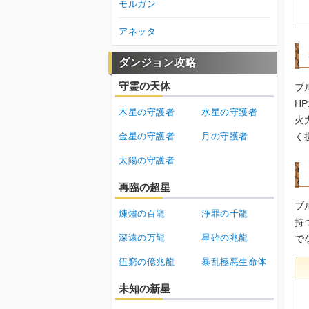
モルガン
アネッタ
ダンジョン攻略
守霊の天体
ブ
H
木星の守護者
水星の守護者
火
く
金星の守護者
月の守護者
太陽の守護者
再臨の超星
ブ
煉燼の百龍
浄罪の千龍
持
深遠の万龍
星砕の兆龍
で
伍窮の億兆龍
暴乱極悪生命体
未知の新星