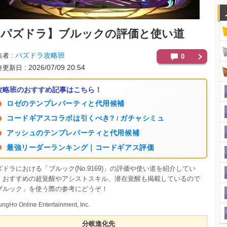
【パズドラ】
ブルックの評価と使い道
パズドラ攻略班
集者
0
2026/07/09 20:54
終更新日
攻略班のおすすめ記事はこちら！
ロゼのテンプレパーティと代用候補
コードギアスコラボは引くべき?
ガチャシミュ
/
アッシュのテンプレパーティと代用候補
最強リーダーランキング｜コードギアス評価
ズドラにおける「ブルック(No.9169)」の評価や使い道を紹介してい
。おすすめの超覚醒やアシストスキル、潜在覚醒も掲載しているので
ブルック」を使う際の参考にどうぞ！
ngHo Online Entertainment, Inc.
分岐進化先