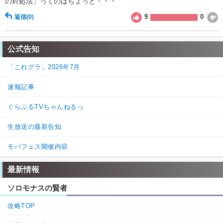
の対処法」ってのはちょっと・・・
9
0
返信
(0)
公式告知
「これグラ」2026年7月
速報記事
ぐらぶるTVちゃんねるっ
生放送の最新告知
モバフェス開催内容
最新情報
ソロモナスの賢者
攻略TOP