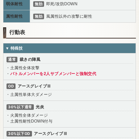
弱体耐性
無効
即死/攻防DOWN
属性耐性
無効
風属性以外の攻撃に耐性
行動表
▼ 特殊技
通常
裁きの陣風
・土属性全体攻撃
・
バトルメンバーを2人サブメンバーと強制交代
OD
アースグレイブⅢ
・土属性単体大ダメージ
30%以下通常
光炎
・火属性全体ダメージ
・土属性耐性DOWN付与
30%以下OD
アースグレイブⅢ