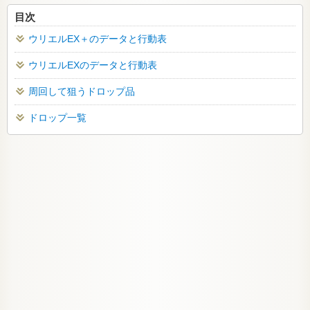
目次
ウリエルEX＋のデータと行動表
ウリエルEXのデータと行動表
周回して狙うドロップ品
ドロップ一覧