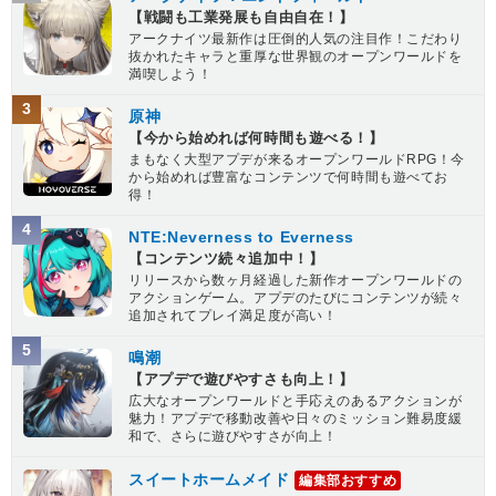
【戦闘も工業発展も自由自在！】
アークナイツ最新作は圧倒的人気の注目作！こだわり
抜かれたキャラと重厚な世界観のオープンワールドを
満喫しよう！
3
原神
【今から始めれば何時間も遊べる！】
まもなく大型アプデが来るオープンワールドRPG！今
から始めれば豊富なコンテンツで何時間も遊べてお
得！
4
NTE:Neverness to Everness
【コンテンツ続々追加中！】
リリースから数ヶ月経過した新作オープンワールドの
アクションゲーム。アプデのたびにコンテンツが続々
追加されてプレイ満足度が高い！
5
鳴潮
【アプデで遊びやすさも向上！】
広大なオープンワールドと手応えのあるアクションが
魅力！アプデで移動改善や日々のミッション難易度緩
和で、さらに遊びやすさが向上！
スイートホームメイド
編集部おすすめ