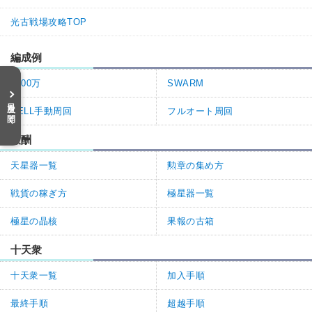
光古戦場攻略TOP
編成例
3500万
SWARM
目次を開く
HELL手動周回
フルオート周回
報酬
天星器一覧
勲章の集め方
戦貨の稼ぎ方
極星器一覧
極星の晶核
果報の古箱
十天衆
十天衆一覧
加入手順
最終手順
超越手順