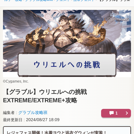
©Cygames, Inc.
【グラブル】
ウリエルへの挑戦
EXTREME/EXTREME+攻略
グラブル攻略班
編集者
1
2024/08/27 18:09
最終更新日
レジェフェス開催！水着ヨウと浴衣グウィンが実装！