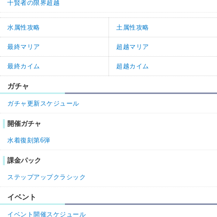
十賢者の限界超越
水属性攻略
土属性攻略
最終マリア
超越マリア
最終カイム
超越カイム
ガチャ
ガチャ更新スケジュール
開催ガチャ
水着復刻第6弾
課金パック
ステップアップクラシック
イベント
イベント開催スケジュール