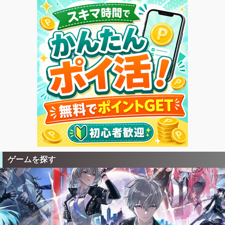
ゲームを探す