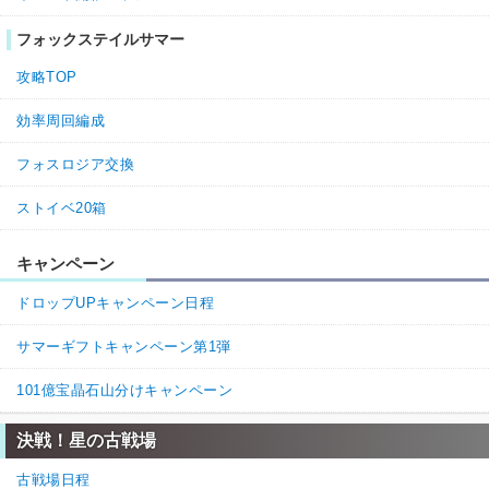
フォックステイルサマー
攻略TOP
効率周回編成
フォスロジア交換
ストイベ20箱
キャンペーン
ドロップUPキャンペーン日程
サマーギフトキャンペーン第1弾
101億宝晶石山分けキャンペーン
決戦！星の古戦場
古戦場日程