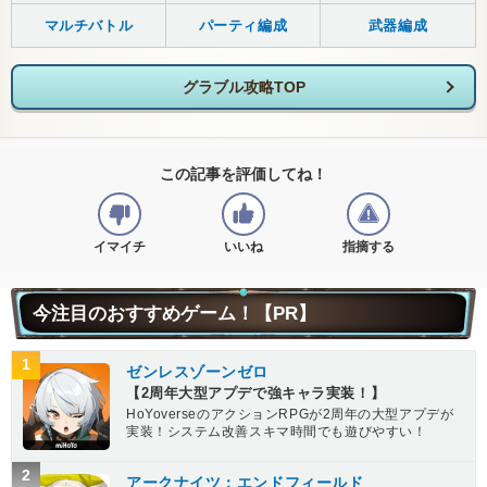
マルチバトル
パーティ編成
武器編成
グラブル攻略TOP
この記事を評価してね！
イマイチ
いいね
指摘する
今注目のおすすめゲーム！【PR】
1
ゼンレスゾーンゼロ
【2周年大型アプデで強キャラ実装！】
HoYoverseのアクションRPGが2周年の大型アプデが
実装！システム改善スキマ時間でも遊びやすい！
2
アークナイツ：エンドフィールド