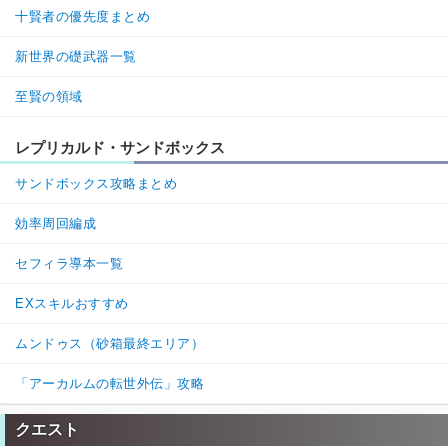
十賢者の優先度まとめ
新世界の礎武器一覧
至賢の領域
レプリカルド・サンドボックス
サンドボックス攻略まとめ
効率周回編成
セフィラ導本一覧
EXスキルおすすめ
ムンドゥス（砂箱最終エリア）
「アーカルムの転世外伝」攻略
クエスト