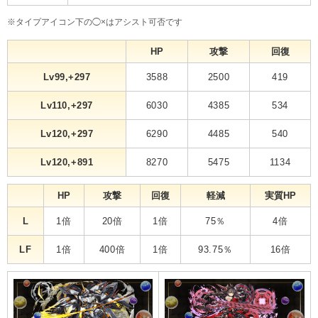
※タイプアイコン下の◯×はアシスト可否です
HP
攻撃
回復
Lv99,+297
3588
2500
419
Lv110,+297
6030
4385
534
Lv120,+297
6290
4485
540
Lv120,+891
8270
5475
1134
HP
攻撃
回復
軽減
実質HP
L
1倍
20倍
1倍
75％
4倍
LF
1倍
400倍
1倍
93.75％
16倍