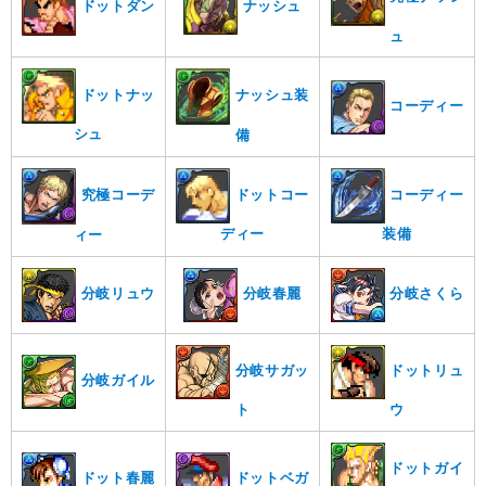
ドットダン
ナッシュ
ュ
ドットナッ
ナッシュ装
コーディー
シュ
備
ドットコー
コーディー
究極コーデ
ディー
装備
ィー
分岐リュウ
分岐春麗
分岐さくら
分岐サガッ
ドットリュ
分岐ガイル
ト
ウ
ドットガイ
ドット春麗
ドットベガ