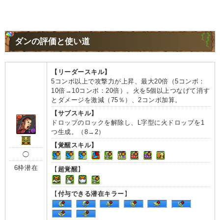
ダンの評価と使い道
【リーダースキル】
5コンボ以上で攻撃力が上昇、最大20倍（5コンボ：
10倍→10コンボ：20倍）。火を5個以上つなげて消す
とダメージを激減（75％）、2コンボ加算。
【サブスキル】
ドロップのロックを解除し、L字型に火ドロップを1
つ生成。（8→2）
【覚醒スキル】
◯
6枠潜在
【
超覚醒
】
【
付与できる潜在キラー
】