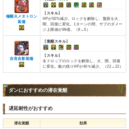
【
スキル
】
極醒火メタトロン
HPが50%減少。ロックを解除し、盤面を火、
装備
闇、回復に変化。1ターンの間、サブのダメー
ジ上限値が99億。（9→5）
【
覚醒スキル
】
【
スキル
】
吉良吉影装備
全ドロップのロックを解除し、火、闇、回復
に変化。敵の残りHPが40％減少。（22→22）
ダンにおすすめの潜在覚醒
遅延耐性がおすすめ
潜在覚醒
効果