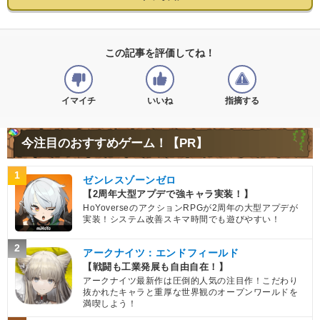
この記事を評価してね！
イマイチ
いいね
指摘する
今注目のおすすめゲーム！【PR】
1
ゼンレスゾーンゼロ
【2周年大型アプデで強キャラ実装！】
HoYoverseのアクションRPGが2周年の大型アプデが
実装！システム改善スキマ時間でも遊びやすい！
2
アークナイツ：エンドフィールド
【戦闘も工業発展も自由自在！】
アークナイツ最新作は圧倒的人気の注目作！こだわり
抜かれたキャラと重厚な世界観のオープンワールドを
満喫しよう！