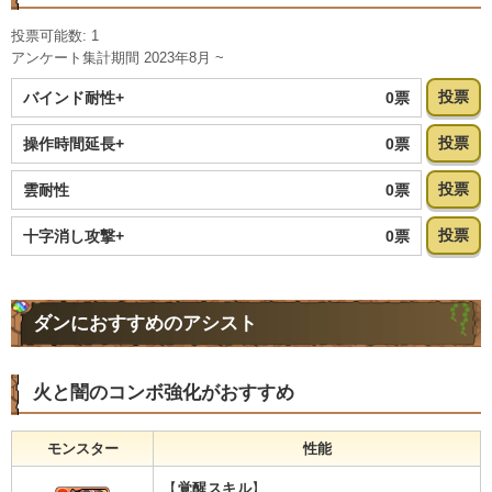
投票可能数: 1
アンケート集計期間 2023年8月 ~
投票
0票
バインド耐性+
投票
0票
操作時間延長+
投票
0票
雲耐性
投票
0票
十字消し攻撃+
ダンにおすすめのアシスト
火と闇のコンボ強化がおすすめ
モンスター
性能
【
覚醒スキル
】