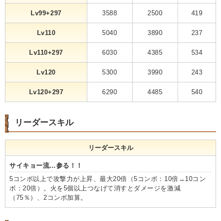
Lv99+297
3588
2500
419
Lv110
5040
3890
237
Lv110+297
6030
4385
534
Lv120
5300
3990
243
Lv120+297
6290
4485
540
リーダースキル
リーダースキル
サイキョー流…参る！！
5コンボ以上で攻撃力が上昇、最大20倍（5コンボ：10倍→10コン
ボ：20倍）。火を5個以上つなげて消すとダメージを激減
（75％）、2コンボ加算。