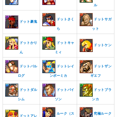
ル
ドットさく
ドットサガ
ドット豪鬼
ら
ット
ドットかり
ドットキャ
ドットケン
ん
ミィ
ドットバル
ドットレイ
ドットザン
ログ
ンボーミカ
ギエフ
ドットダル
ドットバイ
ドットブラ
シム
ソン
ンカ
ルーク（ス
究極ルーク
ドットアレ