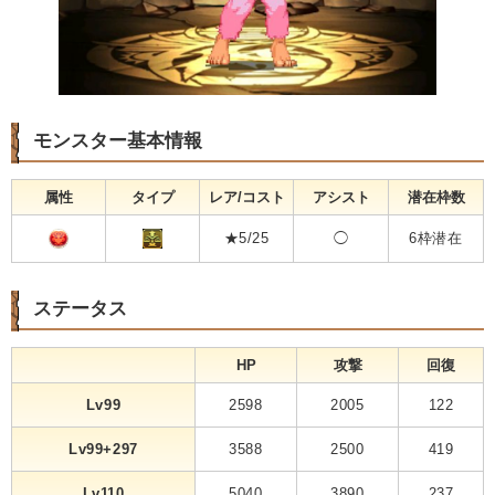
モンスター基本情報
属性
タイプ
レア/コスト
アシスト
潜在枠数
★5/25
◯
6枠潜在
ステータス
HP
攻撃
回復
Lv99
2598
2005
122
Lv99+297
3588
2500
419
Lv110
5040
3890
237