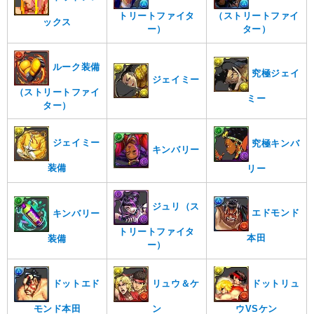
トリートファイタ
（ストリートファイ
ックス
ー）
ター）
ルーク装備
究極ジェイ
ジェイミー
（ストリートファイ
ミー
ター）
ジェイミー
究極キンバ
キンバリー
装備
リー
ジュリ（ス
エドモンド
キンバリー
トリートファイタ
本田
装備
ー）
ドットエド
ドットリュ
リュウ＆ケ
モンド本田
ウVSケン
ン