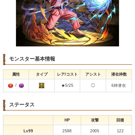
モンスター基本情報
属性
タイプ
レア/コスト
アシスト
潜在枠数
/
★5/25
◯
6枠潜在
ステータス
HP
攻撃
回復
Lv99
2598
2005
122