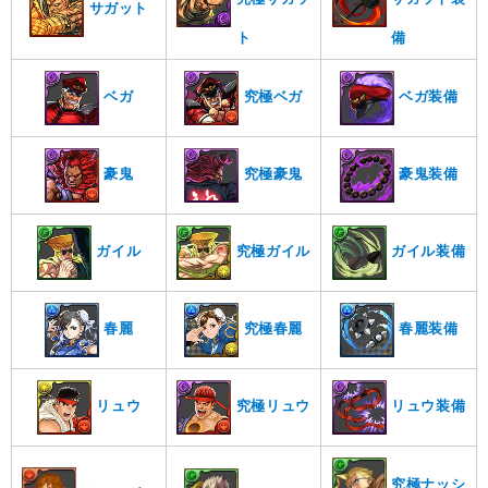
サガット
ト
備
ベガ
究極ベガ
ベガ装備
豪鬼
究極豪鬼
豪鬼装備
ガイル
究極ガイル
ガイル装備
春麗
究極春麗
春麗装備
リュウ
究極リュウ
リュウ装備
究極ナッシ