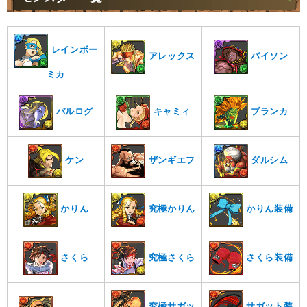
レインボー
アレックス
バイソン
ミカ
バルログ
キャミィ
ブランカ
ケン
ザンギエフ
ダルシム
かりん
究極かりん
かりん装備
さくら
究極さくら
さくら装備
究極サガッ
サガット装