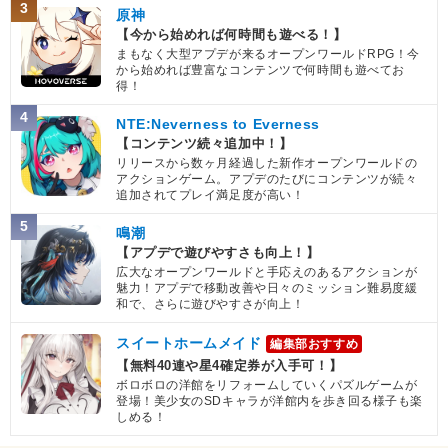
3
原神
【今から始めれば何時間も遊べる！】
まもなく大型アプデが来るオープンワールドRPG！今
から始めれば豊富なコンテンツで何時間も遊べてお
得！
4
NTE:Neverness to Everness
【コンテンツ続々追加中！】
リリースから数ヶ月経過した新作オープンワールドの
アクションゲーム。アプデのたびにコンテンツが続々
追加されてプレイ満足度が高い！
5
鳴潮
【アプデで遊びやすさも向上！】
広大なオープンワールドと手応えのあるアクションが
魅力！アプデで移動改善や日々のミッション難易度緩
和で、さらに遊びやすさが向上！
スイートホームメイド
編集部おすすめ
【無料40連や星4確定券が入手可！】
ボロボロの洋館をリフォームしていくパズルゲームが
登場！美少女のSDキャラが洋館内を歩き回る様子も楽
しめる！