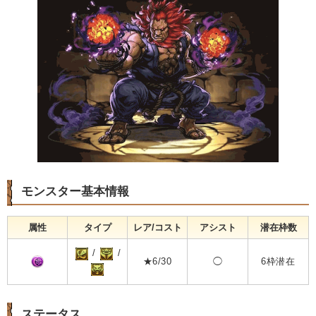
モンスター基本情報
属性
タイプ
レア/コスト
アシスト
潜在枠数
/
/
★6/30
◯
6枠潜在
ステータス