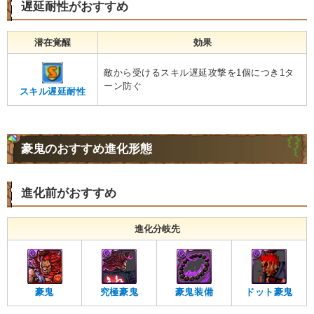
遅延耐性がおすすめ
潜在覚醒
効果
敵から受けるスキル遅延攻撃を1個につき1タ
ーン防ぐ
スキル遅延耐性
豪鬼のおすすめ進化形態
進化前がおすすめ
進化分岐先
豪鬼
究極豪鬼
豪鬼装備
ドット豪鬼