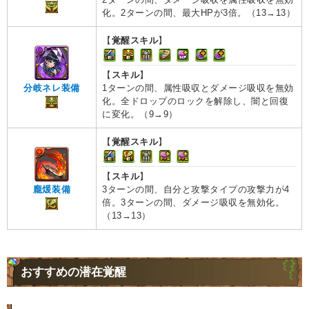
化。2ターンの間、最大HPが3倍。（13→13）
【
覚醒スキル
】
【
スキル
】
1ターンの間、属性吸収とダメージ吸収を無効
分岐ネレ装備
化。全ドロップのロックを解除し、闇と回復
に変化。（9→9）
【
覚醒スキル
】
【
スキル
】
3ターンの間、自分と攻撃タイプの攻撃力が4
龐煖装備
倍。3ターンの間、ダメージ吸収を無効化。
（13→13）
おすすめの潜在覚醒