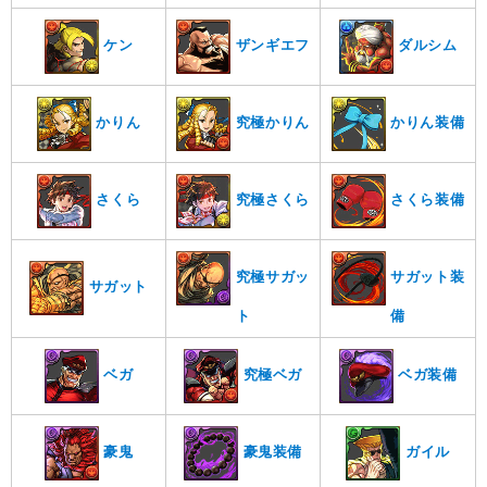
ケン
ザンギエフ
ダルシム
かりん
究極かりん
かりん装備
さくら
究極さくら
さくら装備
究極サガッ
サガット装
サガット
ト
備
ベガ
究極ベガ
ベガ装備
豪鬼
豪鬼装備
ガイル