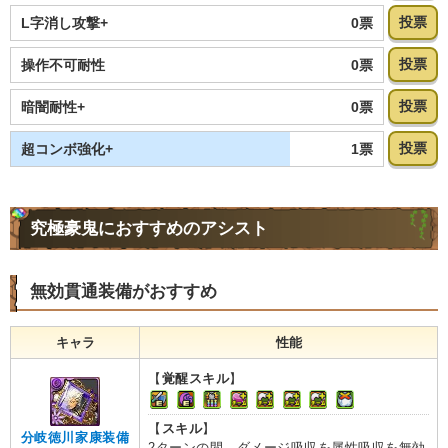
投票
0票
L字消し攻撃+
投票
0票
操作不可耐性
投票
0票
暗闇耐性+
投票
1票
超コンボ強化+
究極豪鬼におすすめのアシスト
無効貫通装備がおすすめ
キャラ
性能
【
覚醒スキル
】
【
スキル
】
分岐徳川家康装備
2ターンの間、ダメージ吸収を属性吸収を無効