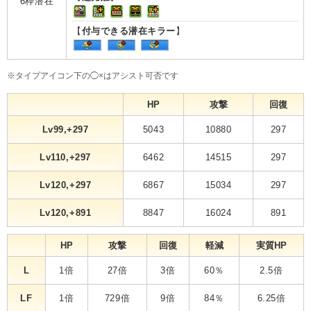
6枠潜在
【
付与できる潜在キラー
】
※タイプアイコン下の◯×はアシスト可否です
HP
攻撃
回復
Lv99,+297
5043
10880
297
Lv110,+297
6462
14515
297
Lv120,+297
6867
15034
297
Lv120,+891
8847
16024
891
HP
攻撃
回復
軽減
実質HP
L
1倍
27倍
3倍
60％
2.5倍
LF
1倍
729倍
9倍
84％
6.25倍