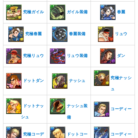
究極ガイル
ガイル装備
春麗
究極春麗
春麗装備
リュウ
究極リュウ
リュウ装備
ダン
究極ナッシ
ドットダン
ナッシュ
ュ
ドットナッ
ナッシュ装
コーディー
シュ
備
ドットコー
コーディー
究極コーデ