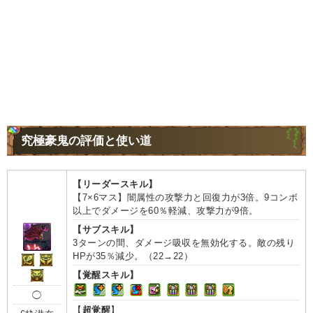
究極豪鬼の評価と使い道
【リーダースキル】
【7×6マス】闇属性の攻撃力と回復力が3倍。9コンボ
以上でダメージを60％軽減、攻撃力が9倍。
【サブスキル】
3ターンの間、ダメージ吸収を無効化する。敵の残り
HPが35％減少。（22→22）
【覚醒スキル】
◯
【
超覚醒
】