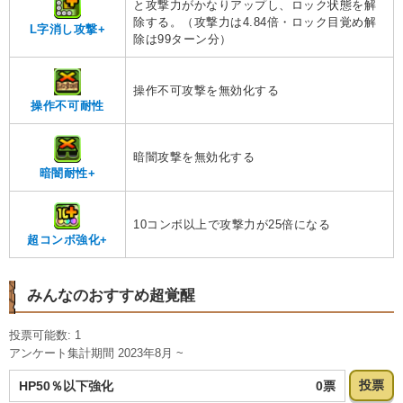
と攻撃力がかなりアップし、ロック状態を解
除する。（攻撃力は4.84倍・ロック目覚め解
L字消し攻撃+
除は99ターン分）
操作不可攻撃を無効化する
操作不可耐性
暗闇攻撃を無効化する
暗闇耐性+
10コンボ以上で攻撃力が25倍になる
超コンボ強化+
みんなのおすすめ超覚醒
投票可能数: 1
アンケート集計期間 2023年8月 ~
投票
0票
HP50％以下強化