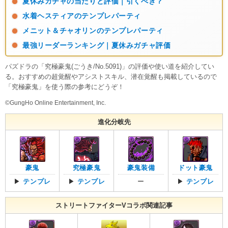
夏休みガチャの当たりと評価｜引くべき？
水着ヘスティアのテンプレパーティ
メニット＆チャオリンのテンプレパーティ
最強リーダーランキング｜夏休みガチャ評価
パズドラの「究極豪鬼(ごうき/No.5091)」の評価や使い道を紹介してい
る。おすすめの超覚醒やアシストスキル、潜在覚醒も掲載しているので
「究極豪鬼」を使う際の参考にどうぞ！
©GungHo Online Entertainment, Inc.
進化分岐先
豪鬼
究極豪鬼
豪鬼装備
ドット豪鬼
▶
テンプレ
▶
テンプレ
ー
▶
テンプレ
ストリートファイターVコラボ関連記事