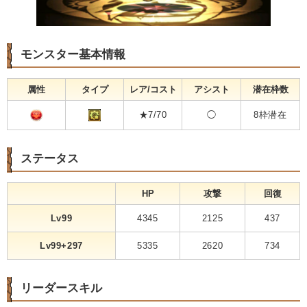
モンスター基本情報
属性
タイプ
レア/コスト
アシスト
潜在枠数
★7/70
◯
8枠潜在
ステータス
HP
攻撃
回復
Lv99
4345
2125
437
Lv99+297
5335
2620
734
リーダースキル