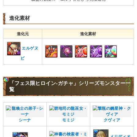
進化素材
進化元
進化素材
エルゲヌ
ビ
「フェス限ヒロイン-ガチャ」シリーズモンスター一
覧
シーナ
モミジ
クヴィア
メリディオ