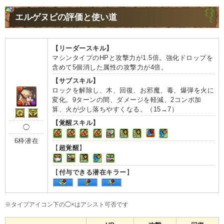
エルゲヌビの評価と使い道
【リーダースキル】
マシンタイプのHPと攻撃力が1.5倍。強化ドロップを
含めて5個消した属性の攻撃力が4倍。
【サブスキル】
ロックを解除し、木、回復、お邪魔、毒、爆弾を火に
変化。9ターンの間、ダメージを軽減、2コンボ加
算、火が少し落ちやすくなる。（15→7）
【覚醒スキル】
◯
6枠潜在
【
超覚醒
】
【
付与できる潜在キラー
】
※タイプアイコン下の◯×はアシスト可否です