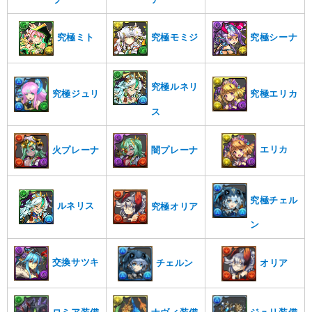
究極ミト
究極モミジ
究極シーナ
究極ルネリ
究極エリカ
究極ジュリ
ス
エリカ
闇プレーナ
火プレーナ
究極チェル
ルネリス
究極オリア
ン
交換サツキ
オリア
チェルン