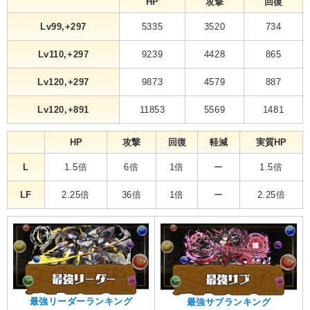
HP
攻撃
回復
Lv99,+297
5335
3520
734
Lv110,+297
9239
4428
865
Lv120,+297
9873
4579
887
Lv120,+891
11853
5569
1481
HP
攻撃
回復
軽減
実質HP
L
1.5倍
6倍
1倍
ー
1.5倍
LF
2.25倍
36倍
1倍
ー
2.25倍
最強リーダーランキング
最強サブランキング