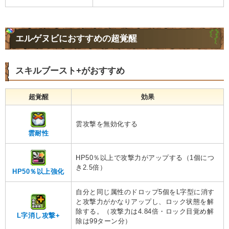
エルゲヌビにおすすめの超覚醒
スキルブースト+がおすすめ
超覚醒
効果
雲攻撃を無効化する
雲耐性
HP50％以上で攻撃力がアップする（1個につ
き2.5倍）
HP50％以上強化
自分と同じ属性のドロップ5個をL字型に消す
と攻撃力がかなりアップし、ロック状態を解
除する。（攻撃力は4.84倍・ロック目覚め解
L字消し攻撃+
除は99ターン分）