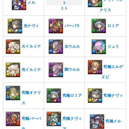
メル
ミト
ナリス
ロミア
バーバラ
光ナヴィ
火イルミナ
水ウルカ
ジュリ
究極エルゲ
光イルミナ
闇ウルカ
ヌビ
究極オナリ
究極ナヴィ
究極ロミア
ス
究極バーバ
究極クヴィ
究極メル
ラ
ア