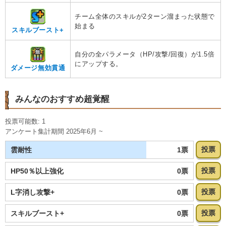
チーム全体のスキルが2ターン溜まった状態で
始まる
スキルブースト+
自分の全パラメータ（HP/攻撃/回復）が1.5倍
にアップする。
ダメージ無効貫通
みんなのおすすめ超覚醒
投票可能数: 1
アンケート集計期間 2025年6月 ~
投票
1票
雲耐性
投票
0票
HP50％以上強化
投票
0票
L字消し攻撃+
投票
0票
スキルブースト+