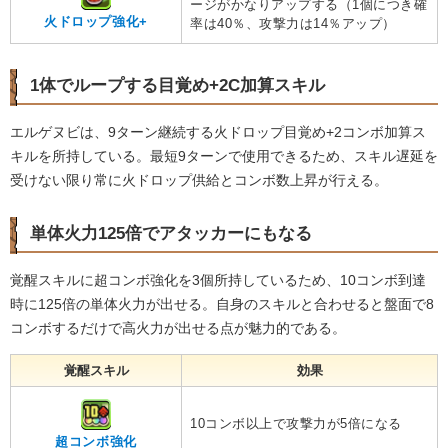
ージがかなりアップする（1個につき確
火ドロップ強化+
率は40％、攻撃力は14％アップ）
1体でループする目覚め+2C加算スキル
エルゲヌビは、9ターン継続する火ドロップ目覚め+2コンボ加算ス
キルを所持している。最短9ターンで使用できるため、スキル遅延を
受けない限り常に火ドロップ供給とコンボ数上昇が行える。
単体火力125倍でアタッカーにもなる
覚醒スキルに超コンボ強化を3個所持しているため、10コンボ到達
時に125倍の単体火力が出せる。自身のスキルと合わせると盤面で8
コンボするだけで高火力が出せる点が魅力的である。
覚醒スキル
効果
10コンボ以上で攻撃力が5倍になる
超コンボ強化