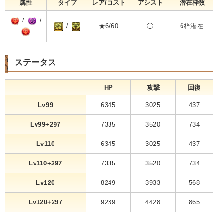
属性
タイプ
レア/コスト
アシスト
潜在枠数
/
/
/
★6/60
◯
6枠潜在
ステータス
HP
攻撃
回復
Lv99
6345
3025
437
Lv99+297
7335
3520
734
Lv110
6345
3025
437
Lv110+297
7335
3520
734
Lv120
8249
3933
568
Lv120+297
9239
4428
865