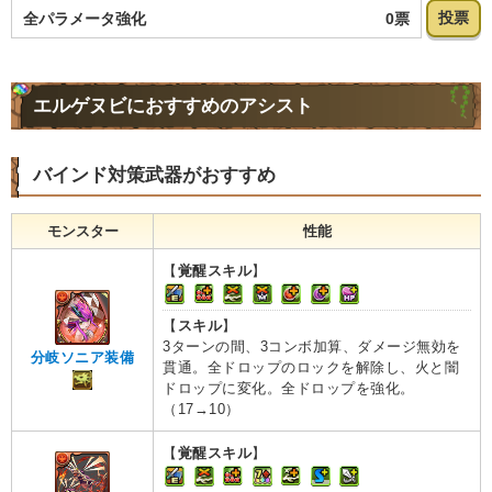
投票
0票
全パラメータ強化
エルゲヌビにおすすめのアシスト
バインド対策武器がおすすめ
モンスター
性能
【
覚醒スキル
】
【
スキル
】
3ターンの間、3コンボ加算、ダメージ無効を
分岐ソニア装備
貫通。全ドロップのロックを解除し、火と闇
ドロップに変化。全ドロップを強化。
（17→10）
【
覚醒スキル
】