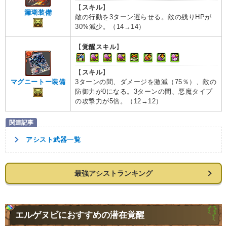
【
スキル
】
漏瑚装備
敵の行動を3ターン遅らせる。敵の残りHPが
30%減少。（14→14）
【
覚醒スキル
】
【
スキル
】
3ターンの間、ダメージを激減（75％）、敵の
マグニートー装備
防御力が0になる。3ターンの間、悪魔タイプ
の攻撃力が5倍。（12→12）
アシスト武器一覧
最強アシストランキング
エルゲヌビにおすすめの潜在覚醒