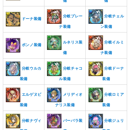
備
備
分岐プレー
分岐チェル
ドーナ装備
ナ装備
ン装備
ルネリス装
分岐イルミ
ポンノ装備
備
ナ装備
分岐ウルカ
分岐チャコ
分岐ドーナ
装備
ル装備
装備
エルゲヌビ
メリディオ
分岐ロミア
装備
ナリス装備
装備
分岐ナヴィ
バーバラ装
分岐ジュリ