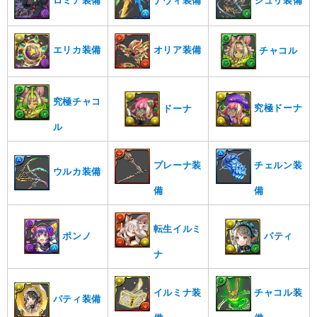
ロミア装備
ナヴィ装備
ジュリ装備
エリカ装備
オリア装備
チャコル
究極チャコ
究極ドーナ
ドーナ
ル
プレーナ装
チェルン装
ウルカ装備
備
備
転生イルミ
ポンノ
パティ
ナ
イルミナ装
チャコル装
パティ装備