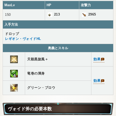
MaxLv
HP
攻撃力
213
2965
150
入手方法
ドロップ
レギオン・ヴォイドHL
奥義とスキル
天殺黒旋風＋
効果
竜巻の渾身
効果
グリーン・ブロウ
ヴォイド斧の必要本数