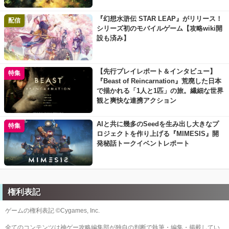
『幻想水滸伝 STAR LEAP』がリリース！
配信
シリーズ初のモバイルゲーム【攻略wiki開
設も済み】
【先行プレイレポート＆インタビュー】
特集
『Beast of Reincarnation』荒廃した日本
で描かれる「1人と1匹」の旅。繊細な世界
観と爽快な連携アクション
AIと共に幾多のSeedを生み出し大きなプ
特集
ロジェクトを作り上げる『MIMESIS』開
発秘話トークイベントレポート
権利表記
ゲームの権利表記 ©Cygames, Inc.
全てのコンテンツは神ゲー攻略編集部が独自の判断で執筆・編集・掲載してい