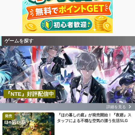
ゲームを探す
『NTE』好評配信中
詳細を見る
『ほの暮しの庭』が発売開始！『夜廻』ス
発売
タッフによる不穏な空気の漂う生活SLG