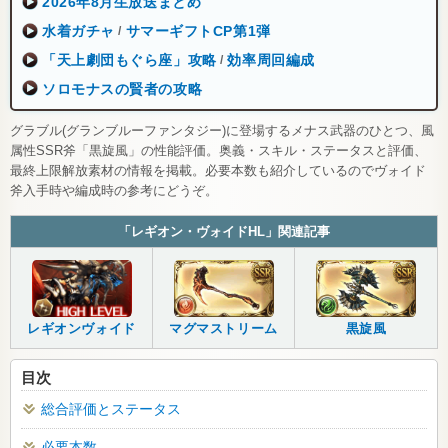
2026年8月生放送まとめ
水着ガチャ
サマーギフトCP第1弾
/
「天上劇団もぐら座」攻略
効率周回編成
/
ソロモナスの賢者の攻略
グラブル(グランブルーファンタジー)に登場するメナス武器のひとつ、風
属性SSR斧「黒旋風」の性能評価。奥義・スキル・ステータスと評価、
最終上限解放素材の情報を掲載。必要本数も紹介しているのでヴォイド
斧入手時や編成時の参考にどうぞ。
「レギオン・ヴォイドHL」関連記事
レギオンヴォイド
マグマストリーム
黒旋風
目次
総合評価とステータス
必要本数