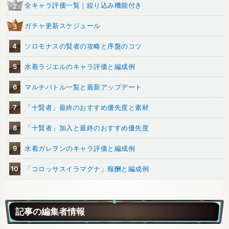
全キャラ評価一覧｜絞り込み機能付き
2
ガチャ更新スケジュール
3
4
ソロモナスの賢者の攻略と序盤のコツ
5
水着ラジエルのキャラ評価と編成例
6
マルチバトル一覧と最新アップデート
7
「十賢者」最終のおすすめ優先度と素材
8
「十賢者」加入と最終のおすすめ優先度
9
水着ガレヲンのキャラ評価と編成例
10
「コロッサスイラマグナ」報酬と編成例
記事の編集者情報