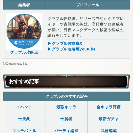
編集者
プロフィール
グラブル攻略班。リリース当初からのプレ
イヤーや古戦場の英雄、高難度ソロ達成者
が揃い、日夜マスクデータの検証や編成の
試行をしています。
▶グラブル攻略班X
▶グラブル攻略班youtube
グラブル攻略班
©Cygames, Inc.
おすすめ記事
グラブルのおすすめ記事
イベント
最強キャラ
全キャラ評価
十天衆
十賢者
最新ガチャ
マルチバトル
パーティ編成
武器編成