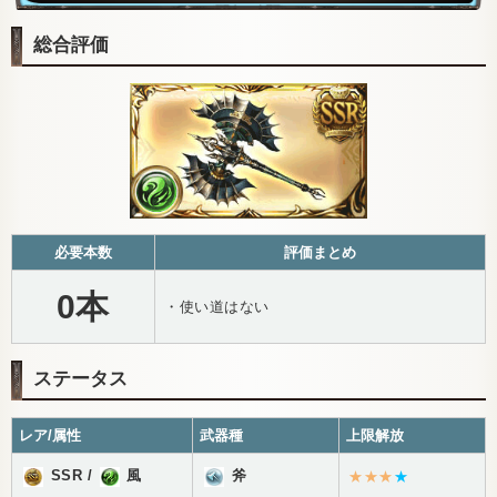
総合評価
必要本数
評価まとめ
0本
・使い道はない
ステータス
レア/属性
武器種
上限解放
SSR
/
風
斧
★★★
★