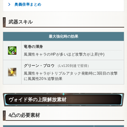
奥義倍率まとめ
武器スキル
最大強化時の効果
竜巻の渾身
風属性キャラのHPが多いほど攻撃力が上昇(中)
グリーン・ブロウ
（Lv120到達で習得）
風属性キャラがトリプルアタック発動時に3回目の攻撃
に風属性20％追撃効果
ヴォイド斧の上限解放素材
4凸の必要素材