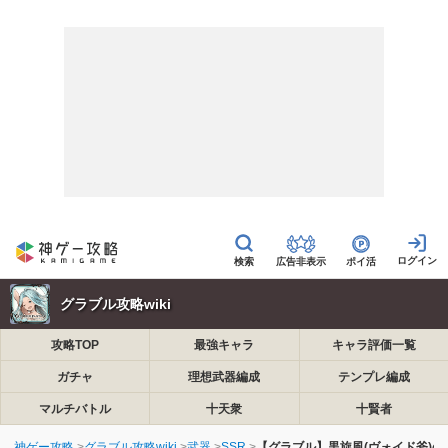
広告非表示
ポイ活
グラブル攻略wiki
攻略TOP
最強キャラ
キャラ評価一覧
ガチャ
理想武器編成
テンプレ編成
マルチバトル
十天衆
十賢者
神ゲー攻略
グラブル攻略wiki
武器
SSR
【グラブル】黒旋風(ヴォイド斧)