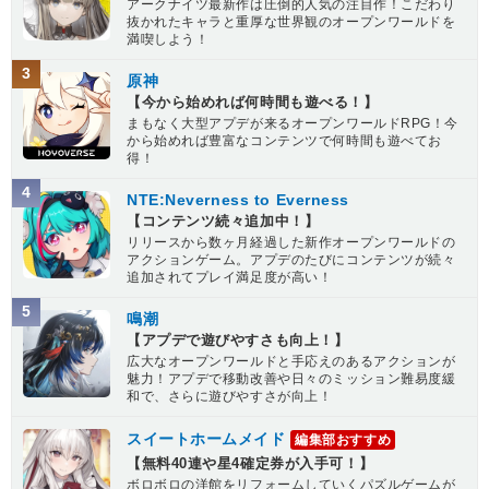
アークナイツ最新作は圧倒的人気の注目作！こだわり
抜かれたキャラと重厚な世界観のオープンワールドを
満喫しよう！
3
原神
【今から始めれば何時間も遊べる！】
まもなく大型アプデが来るオープンワールドRPG！今
から始めれば豊富なコンテンツで何時間も遊べてお
得！
4
NTE:Neverness to Everness
【コンテンツ続々追加中！】
リリースから数ヶ月経過した新作オープンワールドの
アクションゲーム。アプデのたびにコンテンツが続々
追加されてプレイ満足度が高い！
5
鳴潮
【アプデで遊びやすさも向上！】
広大なオープンワールドと手応えのあるアクションが
魅力！アプデで移動改善や日々のミッション難易度緩
和で、さらに遊びやすさが向上！
スイートホームメイド
編集部おすすめ
【無料40連や星4確定券が入手可！】
ボロボロの洋館をリフォームしていくパズルゲームが