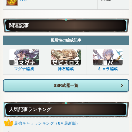
関連記事
風属性の編成記事
マグナ編成
神石編成
キャラ編成
SSR武器一覧
人気記事ランキング
最強キャラランキング（8月最新版）
1