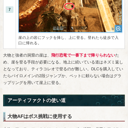
7
崖の上の岩にフックを挿し、上に登る。登れたら徒歩で入
口に帰れる。
大物と強者の洞窟の崖は、
飛行恐竜で一番下まで降りられない
た
め、崖を登る手段が必要になる。地上に続いている道はネズミ返し
となっており、ティラコレオで登るのが難しい。DLCを購入してい
たらパイロメインの2段ジャンプか、ペットに頼らない場合はグラ
ップリングを用いて崖上に登る。
アーティファクトの使い道
大物AFはボス挑戦に使用する