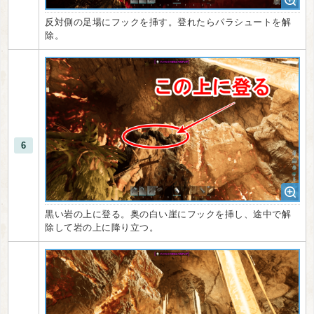
反対側の足場にフックを挿す。登れたらパラシュートを解
除。
6
黒い岩の上に登る。奥の白い崖にフックを挿し、途中で解
除して岩の上に降り立つ。