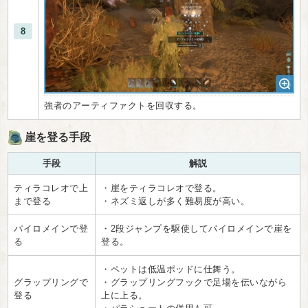
8
強者のアーティファクトを回収する。
崖を登る手段
手段
解説
ティラコレオで上
・崖をティラコレオで登る。
まで登る
・ネズミ返しが多く難易度が高い。
パイロメインで登
・2段ジャンプを駆使してパイロメインで崖を
る
登る。
・ペットは低温ポッドに仕舞う。
グラップリングで
・グラップリングフックで足場を伝いながら
登る
上に上る。