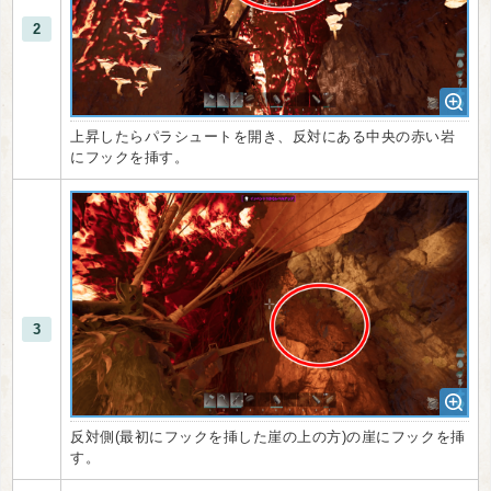
2
上昇したらパラシュートを開き、反対にある中央の赤い岩
にフックを挿す。
3
反対側(最初にフックを挿した崖の上の方)の崖にフックを挿
す。