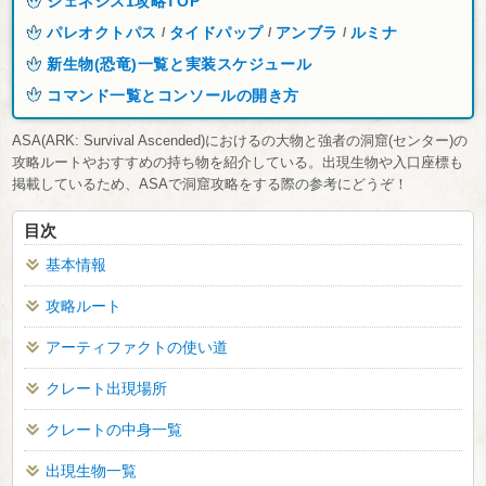
ジェネシス1攻略TOP
パレオクトパス
タイドパップ
アンブラ
ルミナ
/
/
/
新生物(恐竜)一覧と実装スケジュール
コマンド一覧とコンソールの開き方
ASA(ARK: Survival Ascended)におけるの大物と強者の洞窟(センター)の
攻略ルートやおすすめの持ち物を紹介している。出現生物や入口座標も
掲載しているため、ASAで洞窟攻略をする際の参考にどうぞ！
目次
基本情報
攻略ルート
アーティファクトの使い道
クレート出現場所
クレートの中身一覧
出現生物一覧