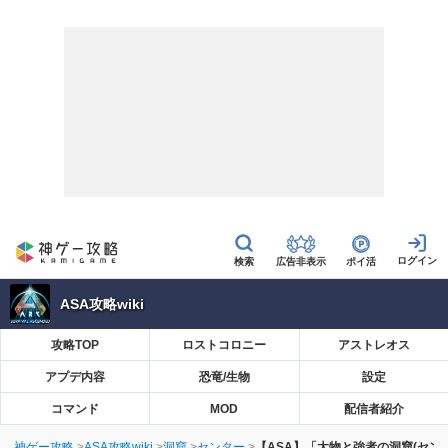
広告非表示
ポイ活
ASA攻略wiki
攻略TOP
ロストコロニー
アストレオス
アプデ内容
恐竜/生物
設定
コマンド
MOD
配信者紹介
神ゲー攻略
ASA攻略wiki
洞窟
センター
【ASA】「大物と強者の洞窟(セン