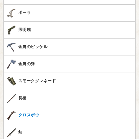
ボーラ
照明銃
金属のピッケル
金属の斧
スモークグレネード
長槍
クロスボウ
剣