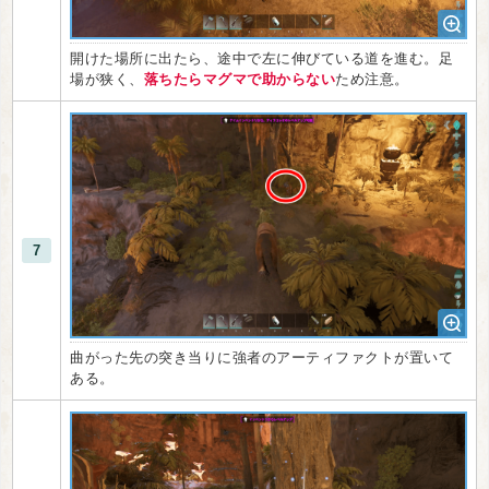
開けた場所に出たら、途中で左に伸びている道を進む。足
場が狭く、
落ちたらマグマで助からない
ため注意。
7
曲がった先の突き当りに強者のアーティファクトが置いて
ある。