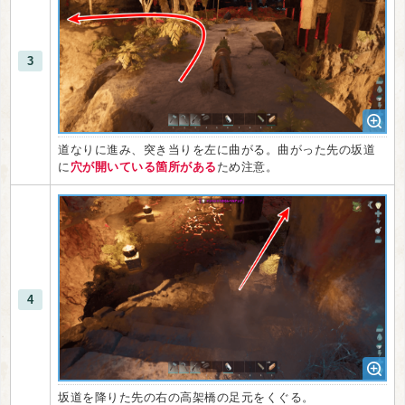
3
道なりに進み、突き当りを左に曲がる。曲がった先の坂道
に
穴が開いている箇所がある
ため注意。
4
坂道を降りた先の右の高架橋の足元をくぐる。