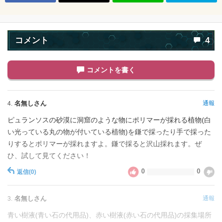
コメント
4
コメントを書く
名無しさん
通報
4.
ピュランソスの砂漠に洞窟のような物にポリマーが採れる植物(白
い光っている丸の物が付いている植物)を鎌で採ったり手で採った
りするとポリマーが採れますよ。鎌で採ると沢山採れます。ぜ
ひ、試して見てください！
0
0
返信
(0)
名無しさん
通報
3.
青い樹液(青い石の代用品)、赤い樹液(赤い石の代用品)の採集場所