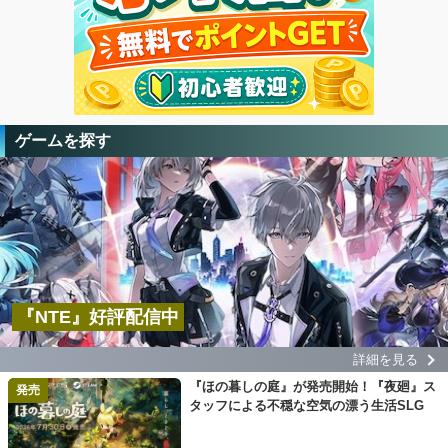
ゲームを探す
『NTE』好評配信中
詳細を見る
『ほの暮しの庭』が発売開始！『夜廻』ス
発売
タッフによる不穏な空気の漂う生活SLG