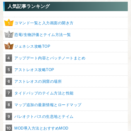
人気記事ランキング
コマンド一覧と入力画面の開き方
1
恐竜/生物評価とテイム方法一覧
2
ジェネシス攻略TOP
3
4
アップデート内容とパッチノートまとめ
5
アストレオス攻略TOP
6
アストレオスの洞窟の場所
7
タイドパップのテイム方法と性能
8
マップ追加の最新情報とロードマップ
9
パレオクトパスの生息地とテイム
10
MOD導入方法とおすすめMOD