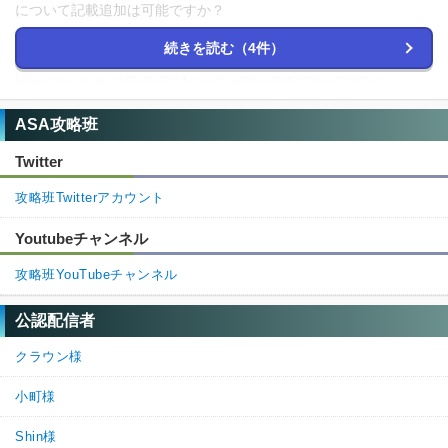
について記載追加は可能ですか？
テーロキスに生えている木から掘れるとのことです。
続きを読む（4件）
https://youtu.be/4FwSgFWMjqw?si=EbmJK50QfymO2lQd
0
0
返信
(0)
ASA攻略班
Twitter
名無しさん
通報
1.
攻略班Twitterアカウント
アストレオスで原油ポンプ作れないんですけどどうしたらいいん
でしょうか
Youtubeチャンネル
0
0
返信
(1)
攻略班YouTubeチャンネル
2.
ARK攻略班＠神ゲー攻略
通報
公認配信者
>>1

コメントありがとうございます。

クラウン様
先々週のアップデートの影響で、デフォルトで入っていた
小町様
スコチアベエクスのマップDLCが任意導入となり、何もし
ていなければマップが導入されていないことになっていま
Shin様
す。（アプデ後勝手に抜かれてる）
