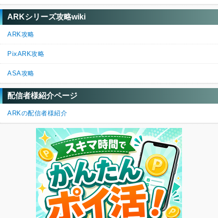
そのため、手動でスコチマップDLCをインストールして頂
ければ原油ポンプのエングラムが解放されると思います。

ARKシリーズ攻略wiki
ARK攻略
もし解決しなかったら再度ご連絡頂けると幸いです。（上
記は推測なので、違う可能性があります）

PixARK攻略
今後も神ゲー攻略をよろしくお願いいたします。
5
2
返信
ASA攻略
配信者様紹介ページ
ARKの配信者様紹介