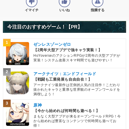
イマイチ
いいね
指摘する
今注目のおすすめゲーム！【PR】
1
ゼンレスゾーンゼロ
【2周年大型アプデで強キャラ実装！】
HoYoverseのアクションRPGが2周年の大型アプデが
実装！システム改善スキマ時間でも遊びやすい！
2
アークナイツ：エンドフィールド
【戦闘も工業発展も自由自在！】
アークナイツ最新作は圧倒的人気の注目作！こだわり
抜かれたキャラと重厚な世界観のオープンワールドを
満喫しよう！
3
原神
【今から始めれば何時間も遊べる！】
まもなく大型アプデが来るオープンワールドRPG！今
から始めれば豊富なコンテンツで何時間も遊べてお
得！