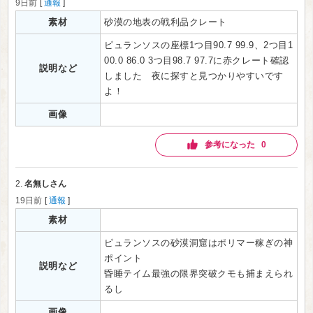
9日前
[
通報
]
素材
砂漠の地表の戦利品クレート
ピュランソスの座標1つ目90.7 99.9、2つ目1
00.0 86.0 3つ目98.7 97.7に赤クレート確認
説明など
しました　夜に探すと見つかりやすいです
よ！
画像
参考になった 0
2.
名無しさん
19日前
[
通報
]
素材
ピュランソスの砂漠洞窟はポリマー稼ぎの神
ポイント

説明など
昏睡テイム最強の限界突破クモも捕まえられ
るし
画像