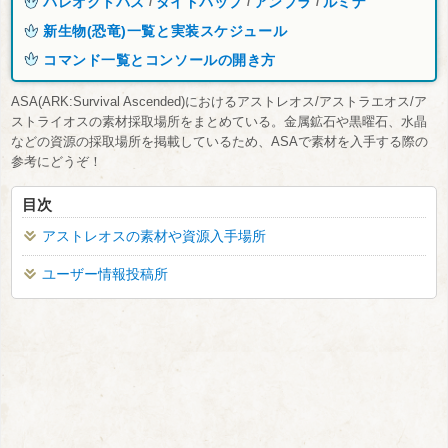
パレオクトパス
タイドパップ
アンブラ
ルミナ
/
/
/
新生物(恐竜)一覧と実装スケジュール
コマンド一覧とコンソールの開き方
ASA(ARK:Survival Ascended)におけるアストレオス/アストラエオス/ア
ストライオスの素材採取場所をまとめている。金属鉱石や黒曜石、水晶
などの資源の採取場所を掲載しているため、ASAで素材を入手する際の
参考にどうぞ！
目次
アストレオスの素材や資源入手場所
ユーザー情報投稿所