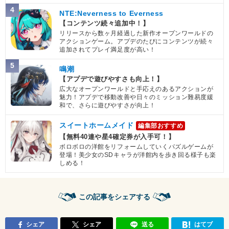
4
NTE:Neverness to Everness
【コンテンツ続々追加中！】
リリースから数ヶ月経過した新作オープンワールドの
アクションゲーム。アプデのたびにコンテンツが続々
追加されてプレイ満足度が高い！
5
鳴潮
【アプデで遊びやすさも向上！】
広大なオープンワールドと手応えのあるアクションが
魅力！アプデで移動改善や日々のミッション難易度緩
和で、さらに遊びやすさが向上！
スイートホームメイド
編集部おすすめ
【無料40連や星4確定券が入手可！】
ボロボロの洋館をリフォームしていくパズルゲームが
登場！美少女のSDキャラが洋館内を歩き回る様子も楽
しめる！
この記事をシェアする
シェア
シェア
送る
はてブ