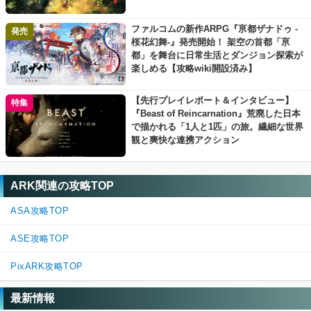
ファルコムの新作ARPG『亰都ザナドゥ -
発売
桜花幻舞-』発売開始！ 架空の首都「亰
都」を舞台に日常生活とダンジョン探索が
楽しめる【攻略wiki開設済み】
【先行プレイレポート＆インタビュー】
特集
『Beast of Reincarnation』荒廃した日本
で描かれる「1人と1匹」の旅。繊細な世界
観と爽快な連携アクション
ARK関連の攻略TOP
ASA攻略TOP
ASE攻略TOP
PixARK攻略TOP
最新情報