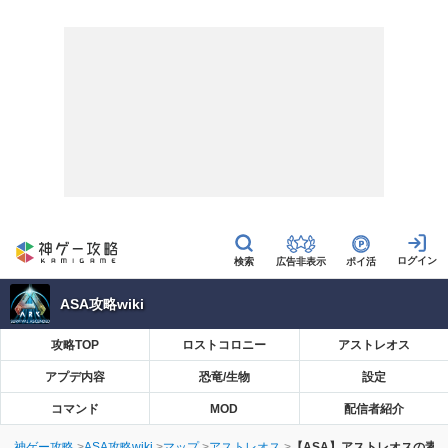
広告非表示
ポイ活
ASA攻略wiki
攻略TOP
ロストコロニー
アストレオス
アプデ内容
恐竜/生物
設定
コマンド
MOD
配信者紹介
神ゲー攻略
ASA攻略wiki
マップ
アストレオス
【ASA】アストレオスの素