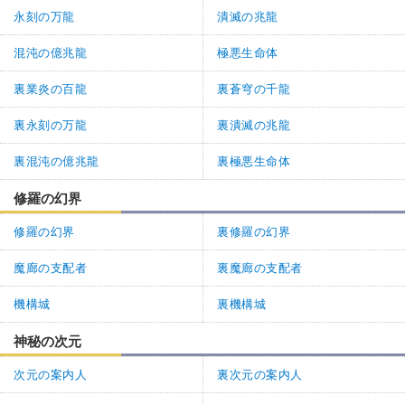
永刻の万龍
潰滅の兆龍
混沌の億兆龍
極悪生命体
裏業炎の百龍
裏蒼穹の千龍
裏永刻の万龍
裏潰滅の兆龍
裏混沌の億兆龍
裏極悪生命体
修羅の幻界
修羅の幻界
裏修羅の幻界
魔廊の支配者
裏魔廊の支配者
機構城
裏機構城
神秘の次元
次元の案内人
裏次元の案内人