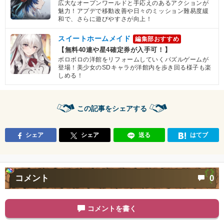
広大なオープンワールドと手応えのあるアクションが
魅力！アプデで移動改善や日々のミッション難易度緩
和で、さらに遊びやすさが向上！
スイートホームメイド
編集部おすすめ
【無料40連や星4確定券が入手可！】
ボロボロの洋館をリフォームしていくパズルゲームが
登場！美少女のSDキャラが洋館内を歩き回る様子も楽
しめる！
この記事をシェアする
シェア
シェア
送る
はてブ
コメント
0
コメントを書く