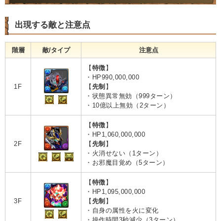
出現する敵と注意点
階層
敵/タイプ
注意点
【
特徴
】
・HP990,000,000
1F
【
先制
】
・状態異常無効（999ターン）
・10億以上無効（2ターン）
【
特徴
】
・HP1,060,000,000
2F
【
先制
】
・火消せない（1ターン）
・お邪魔目覚め（5ターン）
【
特徴
】
・HP1,095,000,000
3F
【
先制
】
・自身の属性を火に変化
・操作時間3秒減少（3ターン）