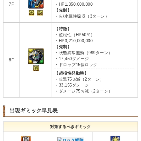
7F
・HP1,350,000,000
【
先制
】
・火/水属性吸収（3ターン）
【
特徴
】
・超根性（HP50％）
・HP3,210,000,000
【
先制
】
・状態異常無効（999ターン）
・17,450ダメージ
8F
・ドロップ15個ロック
【
超根性発動時
】
・攻撃75％減（2ターン）
・33,155ダメージ
・ダメージ75％減（2ターン）
出現ギミック早見表
対策するべきギミック