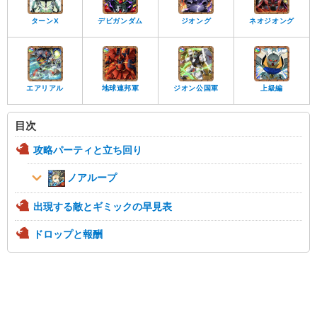
ターンX
デビガンダム
ジオング
ネオジオング
エアリアル
地球連邦軍
ジオン公国軍
上級編
目次
攻略パーティと立ち回り
ノアループ
出現する敵とギミックの早見表
ドロップと報酬