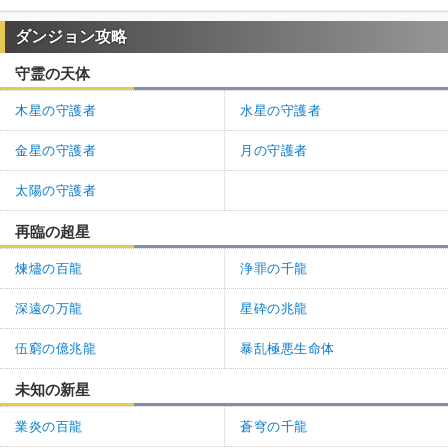
ダンジョン攻略
守霊の天体
木星の守護者
水星の守護者
金星の守護者
月の守護者
太陽の守護者
再臨の超星
煉燼の百龍
浄罪の千龍
深遠の万龍
星砕の兆龍
伍窮の億兆龍
暴乱極悪生命体
未知の新星
業炎の百龍
蒼穹の千龍