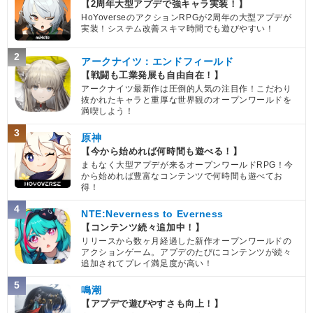
【2周年大型アプデで強キャラ実装！】
HoYoverseのアクションRPGが2周年の大型アプデが
実装！システム改善スキマ時間でも遊びやすい！
2
アークナイツ：エンドフィールド
【戦闘も工業発展も自由自在！】
アークナイツ最新作は圧倒的人気の注目作！こだわり
抜かれたキャラと重厚な世界観のオープンワールドを
満喫しよう！
3
原神
【今から始めれば何時間も遊べる！】
まもなく大型アプデが来るオープンワールドRPG！今
から始めれば豊富なコンテンツで何時間も遊べてお
得！
4
NTE:Neverness to Everness
【コンテンツ続々追加中！】
リリースから数ヶ月経過した新作オープンワールドの
アクションゲーム。アプデのたびにコンテンツが続々
追加されてプレイ満足度が高い！
5
鳴潮
【アプデで遊びやすさも向上！】