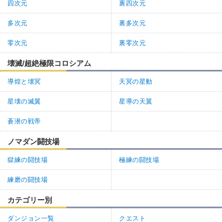
四次元
裏四次元
多次元
裏多次元
零次元
裏零次元
壊滅/超絶極限コロシアム
導煌と壊冥
天冥の星動
星壊の滅翼
星導の天翼
蒼潜の戦帝
ノマダン闘技場
獄練の闘技場
極練の闘技場
練磨の闘技場
カテゴリー別
ダンジョン一覧
クエスト