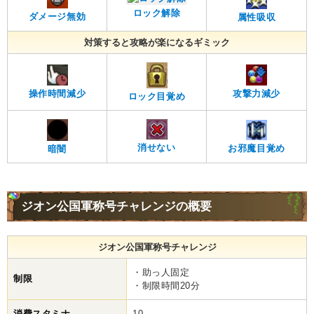
ロック解除
ダメージ無効
属性吸収
対策すると攻略が楽になるギミック
操作時間減少
攻撃力減少
ロック目覚め
消せない
お邪魔目覚め
暗闇
ジオン公国軍称号チャレンジの概要
ジオン公国軍称号チャレンジ
・助っ人固定
制限
・制限時間20分
消費スタミナ
10