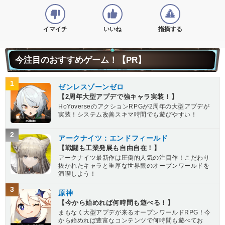
イマイチ
いいね
指摘する
今注目のおすすめゲーム！【PR】
1
ゼンレスゾーンゼロ
【2周年大型アプデで強キャラ実装！】
HoYoverseのアクションRPGが2周年の大型アプデが
実装！システム改善スキマ時間でも遊びやすい！
2
アークナイツ：エンドフィールド
【戦闘も工業発展も自由自在！】
アークナイツ最新作は圧倒的人気の注目作！こだわり
抜かれたキャラと重厚な世界観のオープンワールドを
満喫しよう！
3
原神
【今から始めれば何時間も遊べる！】
まもなく大型アプデが来るオープンワールドRPG！今
から始めれば豊富なコンテンツで何時間も遊べてお