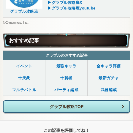
▶グラブル攻略班X
▶グラブル攻略班youtube
グラブル攻略班
©Cygames, Inc.
おすすめ記事
グラブルのおすすめ記事
イベント
最強キャラ
全キャラ評価
十天衆
十賢者
最新ガチャ
マルチバトル
パーティ編成
武器編成
グラブル攻略TOP
この記事を評価してね！