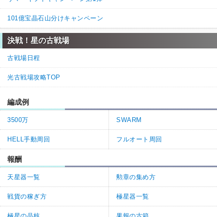
101億宝晶石山分けキャンペーン
決戦！星の古戦場
古戦場日程
光古戦場攻略TOP
編成例
3500万
SWARM
HELL手動周回
フルオート周回
報酬
天星器一覧
勲章の集め方
戦貨の稼ぎ方
極星器一覧
極星の晶核
果報の古箱