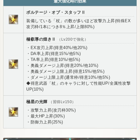
最大強化時の効果
ボルテージ・オブ・スタッフⅡ
装備している「杖」の数が多いほど攻撃力上昇(特殊EX
攻刃枠/1本につき8％上昇/上限80%)
極叡導の煌きⅡ
（Lv200で強化）
・EX攻刃上昇(得意40%/他20%)
・DA率上昇(得意15%/他5%)
・TA率上昇(得意10%/他5%)
・奥義ダメージ上昇(得意20%/他10%)
・奥義ダメージ上限上昇(得意15%/他5%)
・ダメージ上限上昇(通常枠/得意10%/他5%)
◆得意武器「杖」のキャラに対して性能UP/全属性攻撃
UP(10%)
極星の光輝
（習得Lv150）
・攻撃力上昇(攻刃枠30%)
・最大HP上昇(30%)
・防御力上昇(25%)