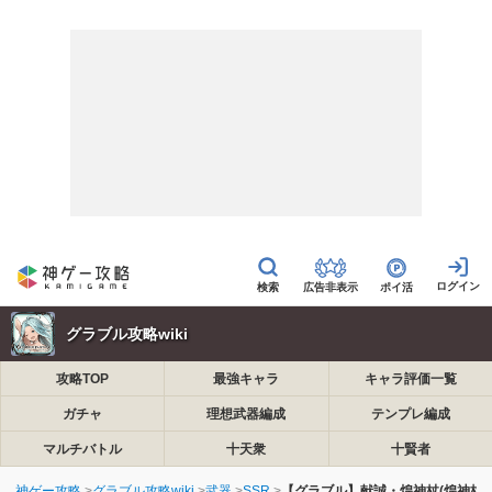
広告非表示
ポイ活
グラブル攻略wiki
攻略TOP
最強キャラ
キャラ評価一覧
ガチャ
理想武器編成
テンプレ編成
マルチバトル
十天衆
十賢者
神ゲー攻略
グラブル攻略wiki
武器
SSR
【グラブル】献誠・煌神杖(煌神杖