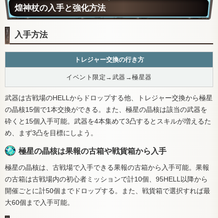
煌神杖の入手と強化方法
入手方法
トレジャー交換の行き方
イベント限定→武器→極星器
武器は古戦場のHELLからドロップする他、トレジャー交換から極星
の晶核15個で1本交換ができる。また、極星の晶核は該当の武器を
砕くと15個入手可能。武器を4本集めて3凸するとスキルが増えるた
め、まず3凸を目標にしよう。
極星の晶核は果報の古箱や戦貨箱から入手
極星の晶核は、古戦場で入手できる果報の古箱から入手可能。果報
の古箱は古戦場内の初心者ミッションで計10個、95HELL以降から
開催ごとに計50個までドロップする。また、戦貨箱で選択すれば最
大60個まで入手可能。