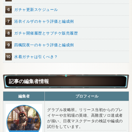
6
ガチャ更新スケジュール
7
浴衣イルザのキャラ評価と編成例
8
ガチャ開催履歴とサプチケ販売履歴
9
四楓院夜一のキャラ評価と編成例
10
水着ガチャは引くべき？
記事の編集者情報
編集者
プロフィール
グラブル攻略班。リリース当初からのプレ
イヤーや古戦場の英雄、高難度ソロ達成者
が揃い、日夜マスクデータの検証や編成の
試行をしています。