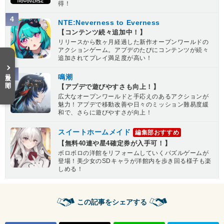
得！
4
NTE:Neverness to Everness
【コンテンツ続々追加中！】
リリースから数ヶ月経過した新作オープンワールドの
アクションゲーム。アプデのたびにコンテンツが続々
追加されてプレイ満足度が高い！
目次を開く
5
鳴潮
【アプデで遊びやすさも向上！】
広大なオープンワールドと手応えのあるアクションが
魅力！アプデで移動改善や日々のミッション難易度緩
和で、さらに遊びやすさが向上！
スイートホームメイド
編集部おすすめ
【無料40連や星4確定券が入手可！】
ボロボロの洋館をリフォームしていくパズルゲームが
登場！美少女のSDキャラが洋館内を歩き回る様子も楽
しめる！
この記事をシェアする