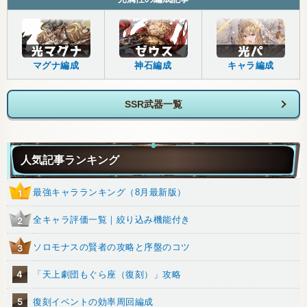
マグナ編成
神石編成
キャラ編成
SSR武器一覧
人気記事ランキング
最強キャラランキング（8月最新版）
1
全キャラ評価一覧｜絞り込み機能付き
2
ソロモナスの賢者の攻略と序盤のコツ
3
4
「天上劇団もぐら座（復刻）」攻略
5
復刻イベントの効率周回編成