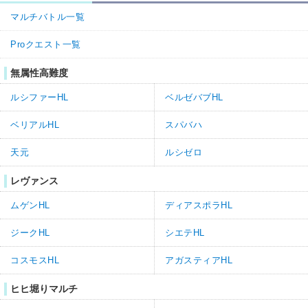
マルチバトル一覧
Proクエスト一覧
無属性高難度
ルシファーHL
ベルゼバブHL
ベリアルHL
スパバハ
天元
ルシゼロ
レヴァンス
ムゲンHL
ディアスポラHL
ジークHL
シエテHL
コスモスHL
アガスティアHL
ヒヒ堀りマルチ