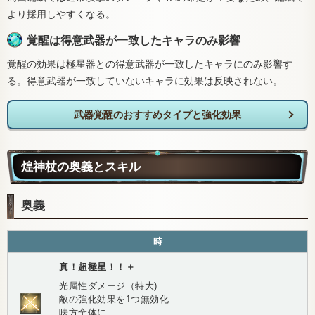
より採用しやすくなる。
覚醒は得意武器が一致したキャラのみ影響
覚醒の効果は極星器との得意武器が一致したキャラにのみ影響す
る。得意武器が一致していないキャラに効果は反映されない。
武器覚醒のおすすめタイプと強化効果
煌神杖の奥義とスキル
奥義
時
真！超極星！！＋
光属性ダメージ（特大)
敵の強化効果を1つ無効化
味方全体に