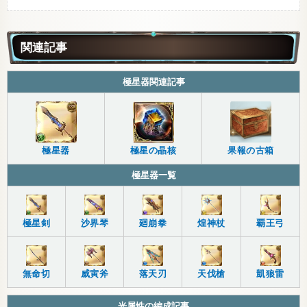
関連記事
極星器関連記事
極星器
極星の晶核
果報の古箱
極星器一覧
極星剣
沙界琴
廻崩拳
煌神杖
覇王弓
無命切
威寅斧
落天刃
天伐槍
凱狼雷
光属性の編成記事