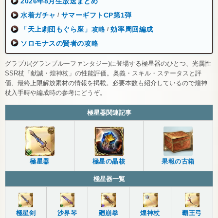
2026年8月生放送まとめ
水着ガチャ
サマーギフトCP第1弾
/
「天上劇団もぐら座」攻略
効率周回編成
/
ソロモナスの賢者の攻略
グラブル(グランブルーファンタジー)に登場する極星器のひとつ、光属性
SSR杖「献誠・煌神杖」の性能評価。奥義・スキル・ステータスと評
価、最終上限解放素材の情報を掲載。必要本数も紹介しているので煌神
杖入手時や編成時の参考にどうぞ。
極星器関連記事
極星器
極星の晶核
果報の古箱
極星器一覧
極星剣
沙界琴
廻崩拳
煌神杖
覇王弓