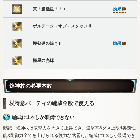
真！超極星！！＋
効果
ボルテージ・オブ・スタッフⅡ
極叡導の煌きⅡ
効果
極星の光輝
煌神杖の必要本数
杖得意パーティの編成全般で使える
編成に1本しか装備できない
献誠・煌神杖は攻撃力を大きく上昇でき、連撃率&ダメ上限&奥義性
能&防御力全てを上げられる強力な武器だ。編成に1本しか装備でき