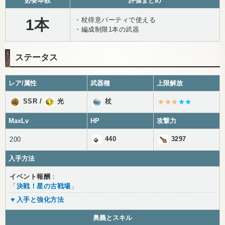
必要本数
評価まとめ
・杖得意パーティで使える
1本
・編成制限1本の武器
ステータス
レア/属性
武器種
上限解放
SSR
/
光
杖
★★★
★★
MaxLv
HP
攻撃力
440
3297
200
入手方法
イベント報酬
：
「
決戦！星の古戦場
」
▼入手と強化方法
奥義とスキル