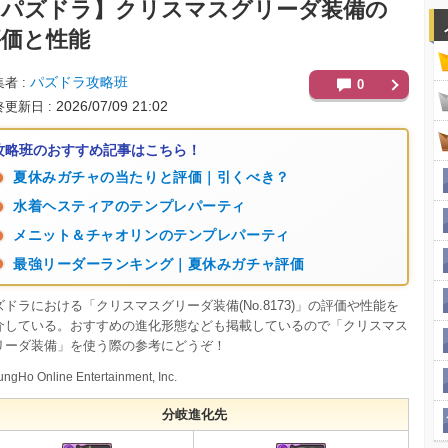
【パズドラ】
クリスマスグリーダ装備の
評価と性能
パズドラ攻略班
集者
0
2026/07/09 21:02
終更新日
攻略班のおすすめ記事はこちら！
夏休みガチャの当たりと評価｜引くべき？
水着ヘスティアのテンプレパーティ
メニット＆チャオリンのテンプレパーティ
最強リーダーランキング｜夏休みガチャ評価
ズドラにおける「クリスマスグリーダ装備(No.8173)」の評価や性能を
介している。おすすめの進化形態なども掲載しているので「クリスマス
リーダ装備」を使う際の参考にどうぞ！
ngHo Online Entertainment, Inc.
分岐進化先