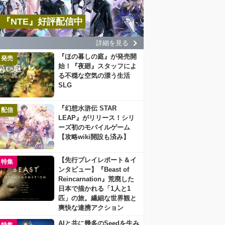
『NTE』好評配信中
詳細を見る
『ほの暮しの庭』が発売開
発売
始！『夜廻』スタッフによ
る不穏な空気の漂う生活
SLG
『幻想水滸伝 STAR
配信
LEAP』がリリース！シリ
ーズ初のモバイルゲーム
【攻略wiki開設も済み】
【先行プレイレポート＆イ
特集
ンタビュー】『Beast of
Reincarnation』荒廃した
日本で描かれる「1人と1
匹」の旅。繊細な世界観と
爽快な連携アクション
AIと共に幾多のSeedを生み