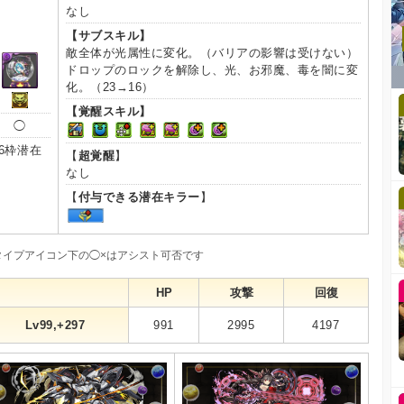
なし
【サブスキル】
敵全体が光属性に変化。（バリアの影響は受けない）
ドロップのロックを解除し、光、お邪魔、毒を闇に変
化。（23→16）
【覚醒スキル】
◯
6枠潜在
【
超覚醒
】
なし
【
付与できる潜在キラー
】
タイプアイコン下の◯×はアシスト可否です
HP
攻撃
回復
Lv99,+297
991
2995
4197