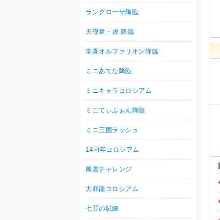
ラングローサ降臨
天導衆・虚 降臨
学園オルファリオン降臨
ミニあてな降臨
ミニキャラコロシアム
ミニてぃふぉん降臨
ミニ三国ラッシュ
14周年コロシアム
風雲チャレンジ
大罪龍コロシアム
七罪の試練