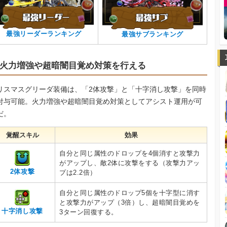
最強リーダーランキング
最強サブランキング
火力増強や超暗闇目覚め対策を行える
リスマスグリーダ装備は、「2体攻撃」と「十字消し攻撃」を同時
付与可能。火力増強や超暗闇目覚め対策としてアシスト運用が可
だ。
覚醒スキル
効果
自分と同じ属性のドロップを4個消すと攻撃力
がアップし、敵2体に攻撃をする（攻撃力アッ
2体攻撃
プは2.2倍）
自分と同じ属性のドロップ5個を十字型に消す
と攻撃力がアップ（3倍）し、超暗闇目覚めを
十字消し攻撃
3ターン回復する。