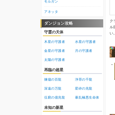
モルガン
アネッタ
ク
ダンジョン攻略
ル
守霊の天体
い
木星の守護者
水星の守護者
金星の守護者
月の守護者
太陽の守護者
再臨の超星
煉燼の百龍
浄罪の千龍
深遠の万龍
星砕の兆龍
伍窮の億兆龍
暴乱極悪生命体
未知の新星