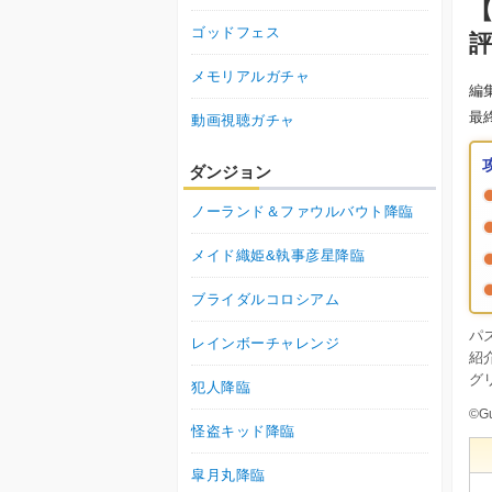
ゴッドフェス
メモリアルガチャ
編
最
動画視聴ガチャ
ダンジョン
ノーランド＆ファウルバウト降臨
メイド織姫&執事彦星降臨
ブライダルコロシアム
パ
レインボーチャレンジ
紹
グ
犯人降臨
©Gu
怪盗キッド降臨
皐月丸降臨