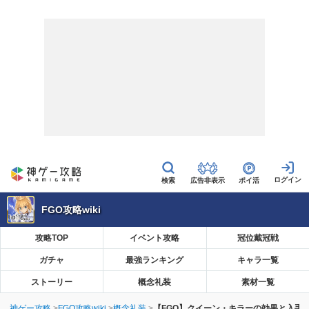
広告非表示
ポイ活
FGO攻略wiki
攻略TOP
イベント攻略
冠位戴冠戦
ガチャ
最強ランキング
キャラ一覧
ストーリー
概念礼装
素材一覧
神ゲー攻略
FGO攻略wiki
概念礼装
【FGO】クイーン・キラーの効果と入手