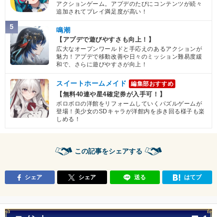
アクションゲーム。アプデのたびにコンテンツが続々
追加されてプレイ満足度が高い！
5
鳴潮
【アプデで遊びやすさも向上！】
広大なオープンワールドと手応えのあるアクションが
魅力！アプデで移動改善や日々のミッション難易度緩
和で、さらに遊びやすさが向上！
スイートホームメイド
編集部おすすめ
【無料40連や星4確定券が入手可！】
ボロボロの洋館をリフォームしていくパズルゲームが
登場！美少女のSDキャラが洋館内を歩き回る様子も楽
しめる！
この記事をシェアする
シェア
シェア
送る
はてブ