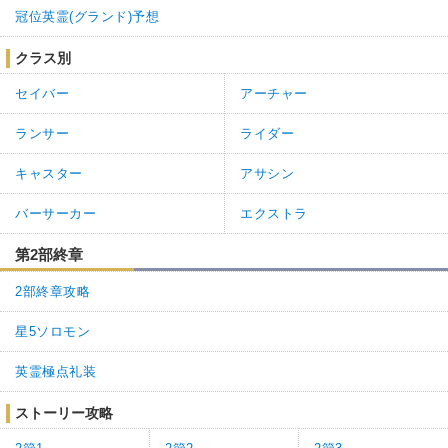
冠位英霊(グランド)予想
クラス別
セイバー
アーチャー
ランサー
ライダー
キャスター
アサシン
バーサーカー
エクストラ
第2部終章
2部終章攻略
星5ソロモン
英霊極点礼装
ストーリー攻略