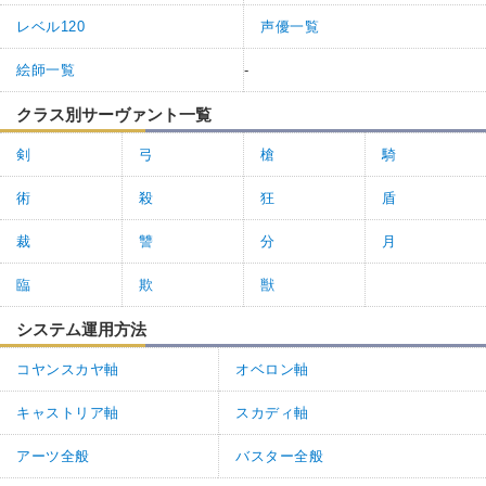
レベル120
声優一覧
絵師一覧
-
クラス別サーヴァント一覧
剣
弓
槍
騎
術
殺
狂
盾
裁
讐
分
月
臨
欺
獣
システム運用方法
コヤンスカヤ軸
オベロン軸
キャストリア軸
スカディ軸
アーツ全般
バスター全般