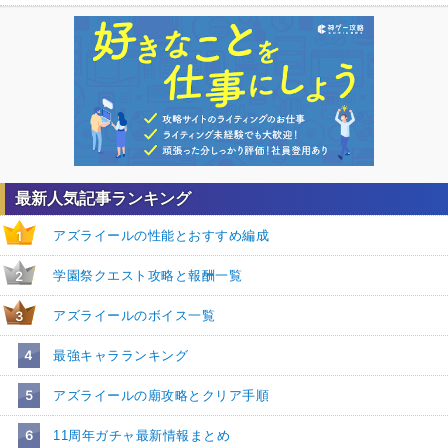
最新人気記事ランキング
アズライールの性能とおすすめ編成
1
学園祭クエスト攻略と報酬一覧
2
アズライールのボイス一覧
3
4
最強キャラランキング
5
アズライールの廟攻略とクリア手順
6
11周年ガチャ最新情報まとめ