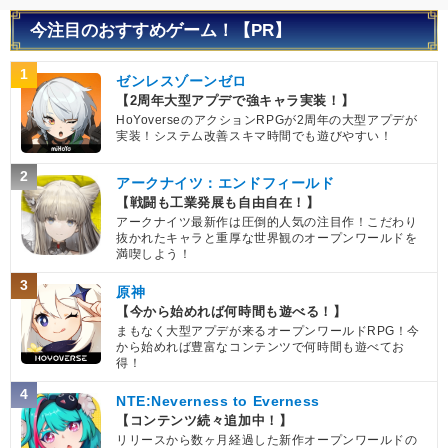
今注目のおすすめゲーム！【PR】
1
ゼンレスゾーンゼロ
【2周年大型アプデで強キャラ実装！】
HoYoverseのアクションRPGが2周年の大型アプデが
実装！システム改善スキマ時間でも遊びやすい！
2
アークナイツ：エンドフィールド
【戦闘も工業発展も自由自在！】
アークナイツ最新作は圧倒的人気の注目作！こだわり
抜かれたキャラと重厚な世界観のオープンワールドを
満喫しよう！
3
原神
【今から始めれば何時間も遊べる！】
まもなく大型アプデが来るオープンワールドRPG！今
から始めれば豊富なコンテンツで何時間も遊べてお
得！
4
NTE:Neverness to Everness
【コンテンツ続々追加中！】
リリースから数ヶ月経過した新作オープンワールドの