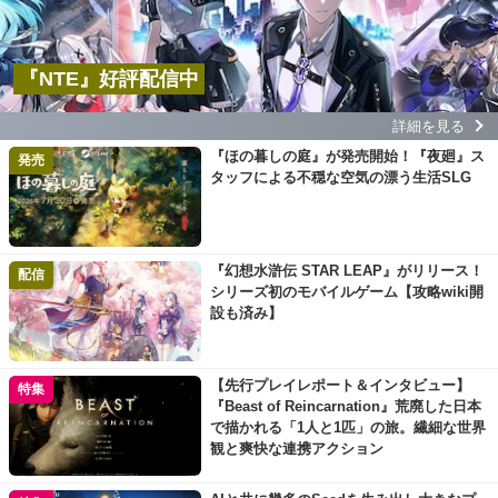
『NTE』好評配信中
詳細を見る
『ほの暮しの庭』が発売開始！『夜廻』ス
発売
タッフによる不穏な空気の漂う生活SLG
『幻想水滸伝 STAR LEAP』がリリース！
配信
シリーズ初のモバイルゲーム【攻略wiki開
設も済み】
【先行プレイレポート＆インタビュー】
特集
『Beast of Reincarnation』荒廃した日本
で描かれる「1人と1匹」の旅。繊細な世界
観と爽快な連携アクション