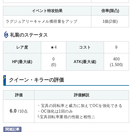
イベント特攻効果
倍率(限凸)
ラグジュアリーキャメル獲得量をアップ
1個(2個)
礼装のステータス
レア度
★4
コスト
9
0
400
HP(最大値)
ATK(最大値)
(0)
(1,500)
クイーン・キラーの評価
評価
評価解説
・宝具の回転率と威力に加えてOCを強化できる
6.0
/10点
・OC強化は1回のみ
└宝具回転率重視の性能と相性△