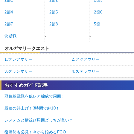
2節1
2節2
2節3
2節4
2節5
2節6
2節7
2節8
5節
決断戦
-
-
オルガマリークエスト
1.フレアマリー
2.アクアマリー
3.グランマリー
4.ステラマリー
おすすめガイド記事
冠位戴冠戦を低レア編成で周回！
最速の絆上げ！3時間で絆10！
システムと横並び周回どっちが良い？
復帰勢も必見！今から始めるFGO