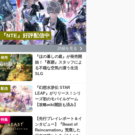
『NTE』好評配信中
詳細を見る
『ほの暮しの庭』が発売開
発売
始！『夜廻』スタッフによ
る不穏な空気の漂う生活
SLG
『幻想水滸伝 STAR
配信
LEAP』がリリース！シリ
ーズ初のモバイルゲーム
【攻略wiki開設も済み】
【先行プレイレポート＆イ
特集
ンタビュー】『Beast of
Reincarnation』荒廃した