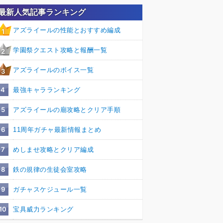
最新人気記事ランキング
アズライールの性能とおすすめ編成
1
学園祭クエスト攻略と報酬一覧
2
アズライールのボイス一覧
3
4
最強キャラランキング
5
アズライールの廟攻略とクリア手順
6
11周年ガチャ最新情報まとめ
7
めしませ攻略とクリア編成
8
鉄の規律の生徒会室攻略
9
ガチャスケジュール一覧
10
宝具威力ランキング