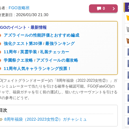
FGO攻略班
集者
0
2026/01/30 21:30
終更新日
FGOのイベント・最新情報
アズライールの性能評価とおすすめ編成
強化クエスト第20弾
最強ランキング
/
11周年
英霊学装
礼装チェッカー
/
/
学園祭クエ攻略
アズライールの廟攻略
/
11周年人気キャラランキング投票！
GO(フェイトグランドオーダー)の「8周年福袋（2022-2023女性②）」ガ
ャシミュレーターで当たりを引ける確率を確認可能。FGO(FateGO)の
チャで、福袋ガチャを引く前の運試し、狙いたいサーヴァントを引ける
率の参考にどうぞ。
目次
8周年福袋（2022-2023女性②）ガチャシミュ