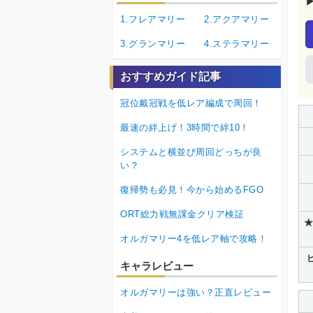
1.フレアマリー
2.アクアマリー
3.グランマリー
4.ステラマリー
おすすめガイド記事
冠位戴冠戦を低レア編成で周回！
最速の絆上げ！3時間で絆10！
システムと横並び周回どっちが良
い？
復帰勢も必見！今から始めるFGO
ORT総力戦無課金クリア検証
★
オルガマリー4を低レア軸で攻略！
キャラレビュー
オルガマリーは強い？正直レビュー