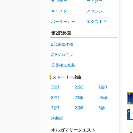
ランサー
ライダー
キャスター
アサシン
バーサーカー
エクストラ
第2部終章
2部終章攻略
星5ソロモン
英霊極点礼装
ストーリー攻略
2節1
2節2
2節3
2節4
2節5
2節6
2節7
2節8
5節
決断戦
-
-
オルガマリークエスト