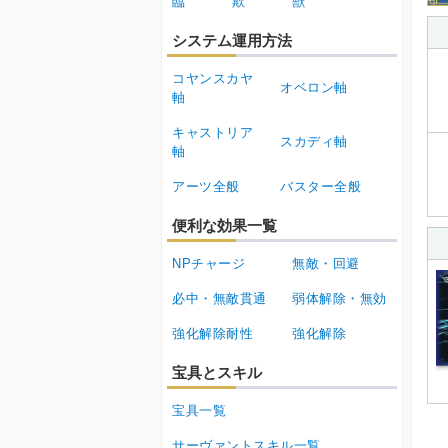
臨
欺
獣
システム運用方法
コヤンスカヤ
オベロン軸
軸
キャストリア
スカディ軸
軸
アーツ全般
バスター全般
便利な効果一覧
NPチャージ
無敵・回避
必中・無敵貫通
弱体解除・無効
強化解除耐性
強化解除
宝具とスキル
宝具一覧
サーヴァントスキル一覧