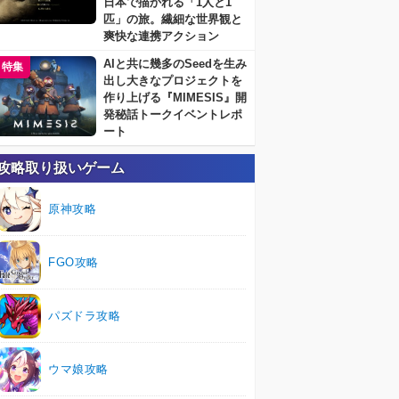
日本で描かれる「1人と1
匹」の旅。繊細な世界観と
爽快な連携アクション
AIと共に幾多のSeedを生み
特集
出し大きなプロジェクトを
作り上げる『MIMESIS』開
発秘話トークイベントレポ
ート
攻略取り扱いゲーム
原神攻略
FGO攻略
パズドラ攻略
ウマ娘攻略