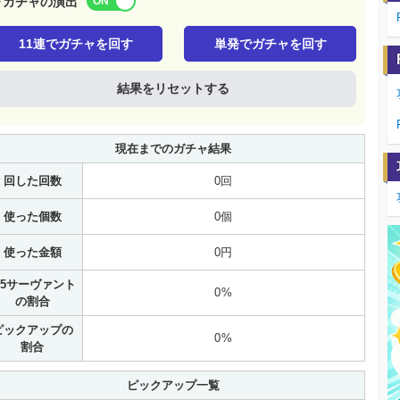
▶ガチャの演出
11連でガチャを回す
単発でガチャを回す
結果をリセットする
現在までのガチャ結果
回した回数
0回
使った個数
0個
使った金額
0円
5サーヴァント
0%
の割合
ピックアップの
0%
割合
ピックアップ一覧