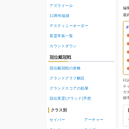
アズライール
編
最
11周年福袋
デスティニーオーダー
英霊学装一覧
カウントダウン
冠位戴冠戦
冠位戴冠戦の攻略
グランドグラフ解説
F
チ
グランドスコアの効果
ガ
確
冠位英霊(グランド)予想
クラス別
セイバー
アーチャー