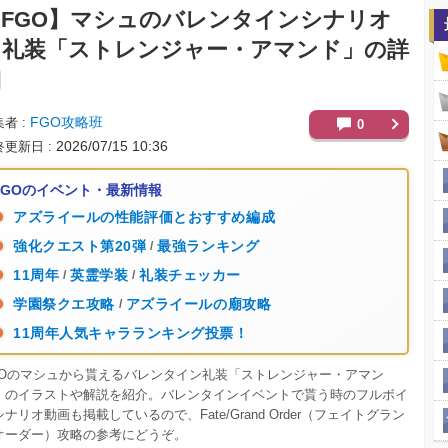
FGO】
マシュのバレンタインシナリオ
と礼装「ストレンジャー・アマンド」の詳
細
FGO攻略班
集者
0
2026/07/15 10:36
終更新日
FGOのイベント・最新情報
アズライールの性能評価とおすすめ編成
強化クエスト第20弾
最強ランキング
/
11周年
英霊学装
礼装チェッカー
/
/
学園祭クエ攻略
アズライールの廟攻略
/
11周年人気キャラランキング投票！
GOのマシュから貰えるバレンタイン礼装「ストレンジャー・アマン
」のイラストや解説を紹介。バレンタインイベントで貰う時のフルボイ
ナリオ動画も掲載しているので、Fate/Grand Order（フェイトグラン
オーダー）攻略の参考にどうぞ。