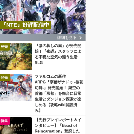
『NTE』好評配信中
詳細を見る
『ほの暮しの庭』が発売開
発売
始！『夜廻』スタッフによ
る不穏な空気の漂う生活
SLG
ファルコムの新作
発売
ARPG『亰都ザナドゥ -桜花
幻舞-』発売開始！ 架空の
首都「亰都」を舞台に日常
生活とダンジョン探索が楽
しめる【攻略wiki開設済
み】
【先行プレイレポート＆イ
特集
ンタビュー】『Beast of
Reincarnation』荒廃した