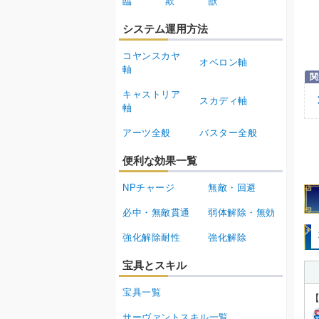
臨
欺
獣
システム運用方法
コヤンスカヤ
オベロン軸
軸
キャストリア
スカディ軸
軸
アーツ全般
バスター全般
便利な効果一覧
NPチャージ
無敵・回避
必中・無敵貫通
弱体解除・無効
強化解除耐性
強化解除
宝具とスキル
宝具一覧
サーヴァントスキル一覧