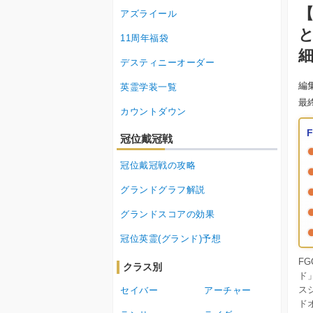
【
アズライール
11周年福袋
デスティニーオーダー
編
英霊学装一覧
最
カウントダウン
冠位戴冠戦
冠位戴冠戦の攻略
グランドグラフ解説
グランドスコアの効果
冠位英霊(グランド)予想
F
クラス別
ド
スシ
セイバー
アーチャー
ド