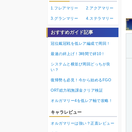
1.フレアマリー
2.アクアマリー
3.グランマリー
4.ステラマリー
おすすめガイド記事
冠位戴冠戦を低レア編成で周回！
最速の絆上げ！3時間で絆10！
システムと横並び周回どっちが良
い？
復帰勢も必見！今から始めるFGO
ORT総力戦無課金クリア検証
オルガマリー4を低レア軸で攻略！
キャラレビュー
オルガマリーは強い？正直レビュー