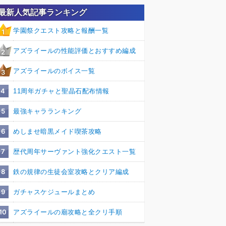
最新人気記事ランキング
学園祭クエスト攻略と報酬一覧
1
アズライールの性能評価とおすすめ編成
2
アズライールのボイス一覧
3
4
11周年ガチャと聖晶石配布情報
5
最強キャラランキング
6
めしませ暗黒メイド喫茶攻略
7
歴代周年サーヴァント強化クエスト一覧
8
鉄の規律の生徒会室攻略とクリア編成
9
ガチャスケジュールまとめ
10
アズライールの廟攻略と全クリ手順