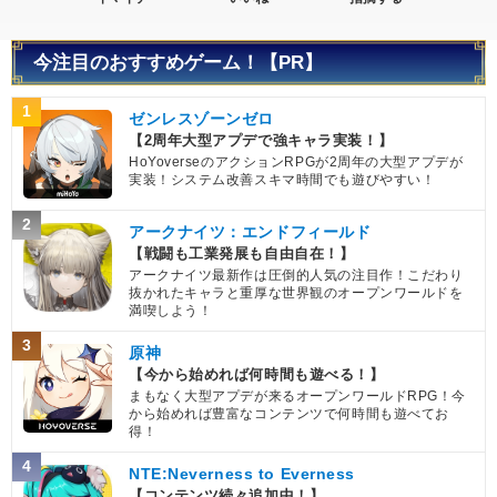
今注目のおすすめゲーム！【PR】
1
ゼンレスゾーンゼロ
【2周年大型アプデで強キャラ実装！】
HoYoverseのアクションRPGが2周年の大型アプデが
実装！システム改善スキマ時間でも遊びやすい！
2
アークナイツ：エンドフィールド
【戦闘も工業発展も自由自在！】
アークナイツ最新作は圧倒的人気の注目作！こだわり
抜かれたキャラと重厚な世界観のオープンワールドを
満喫しよう！
3
原神
【今から始めれば何時間も遊べる！】
まもなく大型アプデが来るオープンワールドRPG！今
から始めれば豊富なコンテンツで何時間も遊べてお
得！
4
NTE:Neverness to Everness
【コンテンツ続々追加中！】