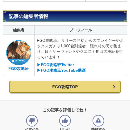
記事の編集者情報
編集者
プロフィール
FGO攻略班。リリース当初からのプレイヤーやボ
ックスガチャ1,000箱到達者、隠れ村の民が集ま
り、日々サーヴァントやクエスト周回の検証を行
っています！
▶FGO攻略班Twitter
FGO攻略班
▶FGO攻略班YouTube動画
FGO攻略TOP
この記事を評価してね！
イマイチ
いいね
指摘する