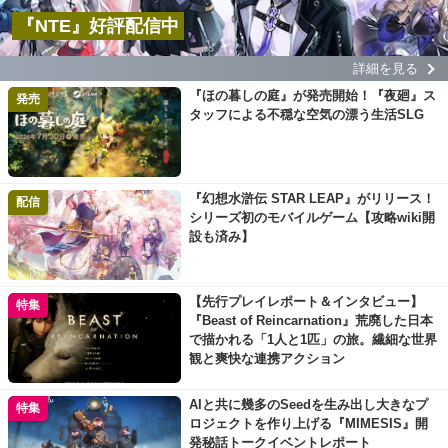
『NTE』好評配信中
詳細を見る
『ほの暮しの庭』が発売開始！『夜廻』ス
発売
タッフによる不穏な空気の漂う生活SLG
『幻想水滸伝 STAR LEAP』がリリース！
配信
シリーズ初のモバイルゲーム【攻略wiki開
設も済み】
【先行プレイレポート＆インタビュー】
特集
『Beast of Reincarnation』荒廃した日本
で描かれる「1人と1匹」の旅。繊細な世界
観と爽快な連携アクション
AIと共に幾多のSeedを生み出し大きなプ
特集
ロジェクトを作り上げる『MIMESIS』開
発秘話トークイベントレポート