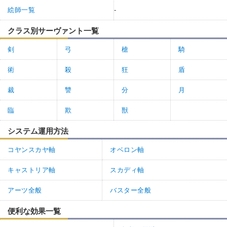
絵師一覧
-
クラス別サーヴァント一覧
剣
弓
槍
騎
術
殺
狂
盾
裁
讐
分
月
臨
欺
獣
システム運用方法
コヤンスカヤ軸
オベロン軸
キャストリア軸
スカディ軸
アーツ全般
バスター全般
便利な効果一覧