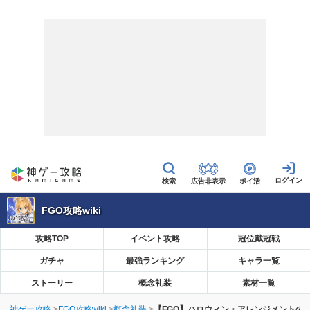
広告非表示
ポイ活
FGO攻略wiki
攻略TOP
イベント攻略
冠位戴冠戦
ガチャ
最強ランキング
キャラ一覧
ストーリー
概念礼装
素材一覧
神ゲー攻略
FGO攻略wiki
概念礼装
【FGO】ハロウィン・アレンジメントの