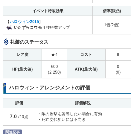
イベント特攻効果
倍率(限凸)
【
ハロウィン2015
】
1個(2個)
いたずらコウモリ
獲得数アップ
礼装のステータス
レア度
★4
コスト
9
600
0
HP(最大値)
ATK(最大値)
(2,250)
(0)
ハロウィン・アレンジメントの評価
評価
評価解説
・敵の攻撃を誘導したい場合に有効
7.0
/10点
・死亡交代狙いには不向き