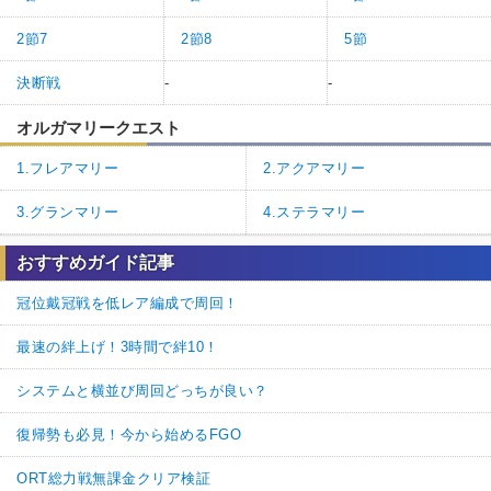
2節7
2節8
5節
決断戦
-
-
オルガマリークエスト
1.フレアマリー
2.アクアマリー
3.グランマリー
4.ステラマリー
おすすめガイド記事
冠位戴冠戦を低レア編成で周回！
最速の絆上げ！3時間で絆10！
システムと横並び周回どっちが良い？
復帰勢も必見！今から始めるFGO
ORT総力戦無課金クリア検証