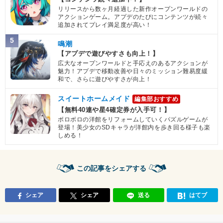
リリースから数ヶ月経過した新作オープンワールドの
アクションゲーム。アプデのたびにコンテンツが続々
追加されてプレイ満足度が高い！
5
鳴潮
【アプデで遊びやすさも向上！】
広大なオープンワールドと手応えのあるアクションが
魅力！アプデで移動改善や日々のミッション難易度緩
和で、さらに遊びやすさが向上！
スイートホームメイド
編集部おすすめ
【無料40連や星4確定券が入手可！】
ボロボロの洋館をリフォームしていくパズルゲームが
登場！美少女のSDキャラが洋館内を歩き回る様子も楽
しめる！
この記事をシェアする
シェア
シェア
送る
はてブ