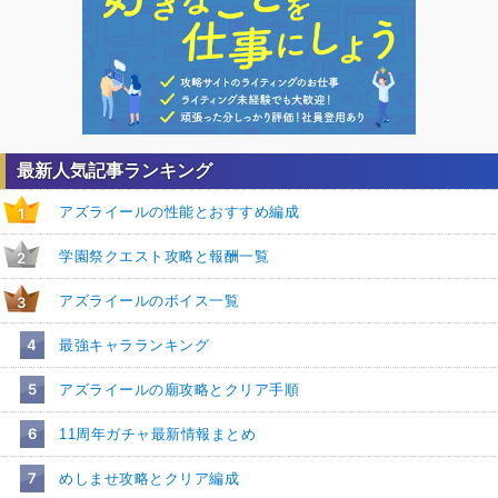
最新人気記事ランキング
アズライールの性能とおすすめ編成
1
学園祭クエスト攻略と報酬一覧
2
アズライールのボイス一覧
3
4
最強キャラランキング
5
アズライールの廟攻略とクリア手順
6
11周年ガチャ最新情報まとめ
7
めしませ攻略とクリア編成