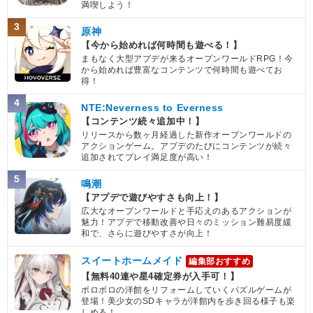
満喫しよう！
3
原神
【今から始めれば何時間も遊べる！】
まもなく大型アプデが来るオープンワールドRPG！今
から始めれば豊富なコンテンツで何時間も遊べてお
得！
4
NTE:Neverness to Everness
【コンテンツ続々追加中！】
リリースから数ヶ月経過した新作オープンワールドの
アクションゲーム。アプデのたびにコンテンツが続々
追加されてプレイ満足度が高い！
5
鳴潮
【アプデで遊びやすさも向上！】
広大なオープンワールドと手応えのあるアクションが
魅力！アプデで移動改善や日々のミッション難易度緩
和で、さらに遊びやすさが向上！
スイートホームメイド
編集部おすすめ
【無料40連や星4確定券が入手可！】
ボロボロの洋館をリフォームしていくパズルゲームが
登場！美少女のSDキャラが洋館内を歩き回る様子も楽
しめる！