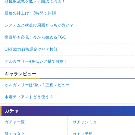
冠位戴冠戦を低レア編成で周回！
最速の絆上げ！3時間で絆10！
システムと横並び周回どっちが良い？
復帰勢も必見！今から始めるFGO
ORT総力戦無課金クリア検証
オルガマリー4を低レア軸で攻略！
キャラレビュー
オルガマリーは強い？正直レビュー
水着ティアマトどう使う？
ガチャ
ガチャ一覧
ガチャシミュ
引くべき？
ガチャ予想