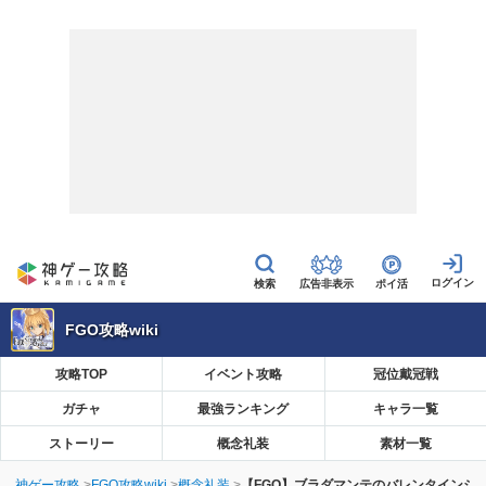
広告非表示
ポイ活
FGO攻略wiki
攻略TOP
イベント攻略
冠位戴冠戦
ガチャ
最強ランキング
キャラ一覧
ストーリー
概念礼装
素材一覧
神ゲー攻略
FGO攻略wiki
概念礼装
【FGO】ブラダマンテのバレンタインシ