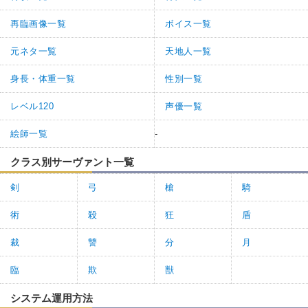
再臨画像一覧
ボイス一覧
元ネタ一覧
天地人一覧
身長・体重一覧
性別一覧
レベル120
声優一覧
絵師一覧
-
クラス別サーヴァント一覧
剣
弓
槍
騎
術
殺
狂
盾
裁
讐
分
月
臨
欺
獣
システム運用方法