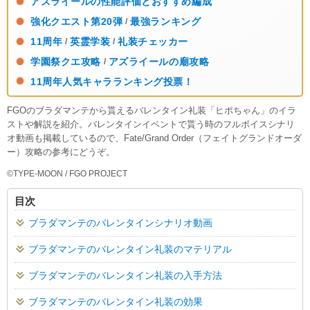
アズライールの性能評価とおすすめ編成
強化クエスト第20弾
最強ランキング
/
11周年
英霊学装
礼装チェッカー
/
/
学園祭クエ攻略
アズライールの廟攻略
/
11周年人気キャラランキング投票！
FGOのブラダマンテから貰えるバレンタイン礼装「ヒポちゃん」のイラ
ストや解説を紹介。バレンタインイベントで貰う時のフルボイスシナリ
オ動画も掲載しているので、Fate/Grand Order（フェイトグランドオーダ
ー）攻略の参考にどうぞ。
©TYPE-MOON / FGO PROJECT
目次
ブラダマンテのバレンタインシナリオ動画
ブラダマンテのバレンタイン礼装のマテリアル
ブラダマンテのバレンタイン礼装の入手方法
ブラダマンテのバレンタイン礼装の効果