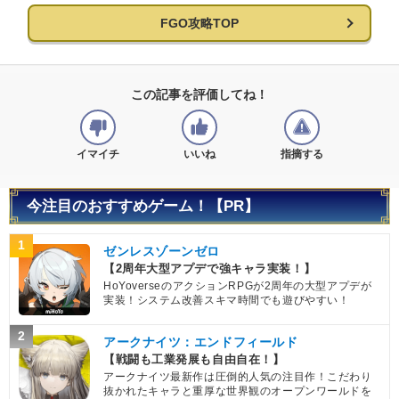
FGO攻略TOP
この記事を評価してね！
イマイチ
いいね
指摘する
今注目のおすすめゲーム！【PR】
1
ゼンレスゾーンゼロ
【2周年大型アプデで強キャラ実装！】
HoYoverseのアクションRPGが2周年の大型アプデが
実装！システム改善スキマ時間でも遊びやすい！
2
アークナイツ：エンドフィールド
【戦闘も工業発展も自由自在！】
アークナイツ最新作は圧倒的人気の注目作！こだわり
抜かれたキャラと重厚な世界観のオープンワールドを