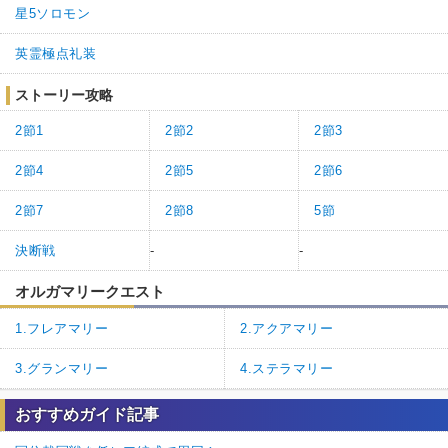
星5ソロモン
英霊極点礼装
ストーリー攻略
2節1
2節2
2節3
2節4
2節5
2節6
2節7
2節8
5節
決断戦
-
-
オルガマリークエスト
1.フレアマリー
2.アクアマリー
3.グランマリー
4.ステラマリー
おすすめガイド記事