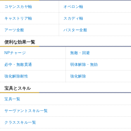
コヤンスカヤ軸
オベロン軸
キャストリア軸
スカディ軸
アーツ全般
バスター全般
便利な効果一覧
NPチャージ
無敵・回避
必中・無敵貫通
弱体解除・無効
強化解除耐性
強化解除
宝具とスキル
宝具一覧
サーヴァントスキル一覧
クラススキル一覧