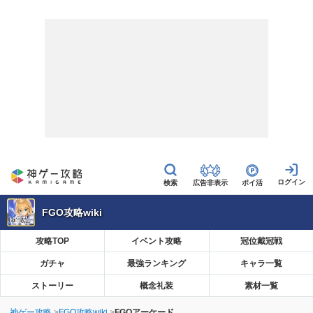
広告非表示
ポイ活
FGO攻略wiki
攻略TOP
イベント攻略
冠位戴冠戦
ガチャ
最強ランキング
キャラ一覧
ストーリー
概念礼装
素材一覧
神ゲー攻略
FGO攻略wiki
FGOアーケード