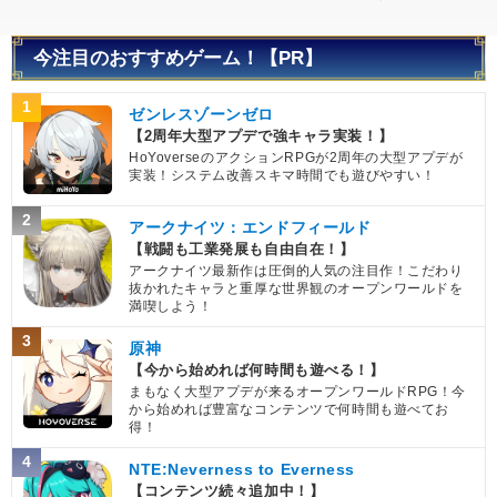
今注目のおすすめゲーム！【PR】
1
ゼンレスゾーンゼロ
【2周年大型アプデで強キャラ実装！】
HoYoverseのアクションRPGが2周年の大型アプデが
実装！システム改善スキマ時間でも遊びやすい！
2
アークナイツ：エンドフィールド
【戦闘も工業発展も自由自在！】
アークナイツ最新作は圧倒的人気の注目作！こだわり
抜かれたキャラと重厚な世界観のオープンワールドを
満喫しよう！
3
原神
【今から始めれば何時間も遊べる！】
まもなく大型アプデが来るオープンワールドRPG！今
から始めれば豊富なコンテンツで何時間も遊べてお
得！
4
NTE:Neverness to Everness
【コンテンツ続々追加中！】