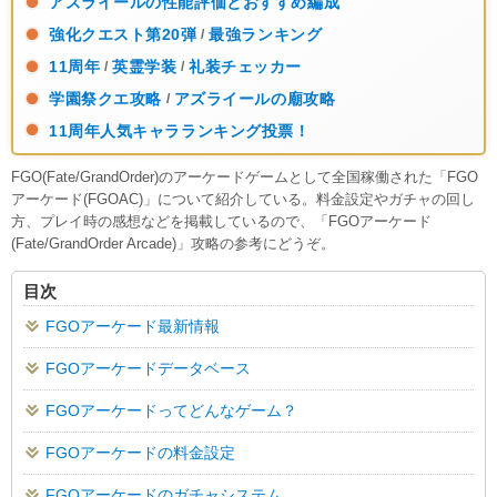
アズライールの性能評価とおすすめ編成
強化クエスト第20弾
最強ランキング
/
11周年
英霊学装
礼装チェッカー
/
/
学園祭クエ攻略
アズライールの廟攻略
/
11周年人気キャラランキング投票！
FGO(Fate/GrandOrder)のアーケードゲームとして全国稼働された「FGO
アーケード(FGOAC)」について紹介している。料金設定やガチャの回し
方、プレイ時の感想などを掲載しているので、「FGOアーケード
(Fate/GrandOrder Arcade)」攻略の参考にどうぞ。
目次
FGOアーケード最新情報
FGOアーケードデータベース
FGOアーケードってどんなゲーム？
FGOアーケードの料金設定
FGOアーケードのガチャシステム