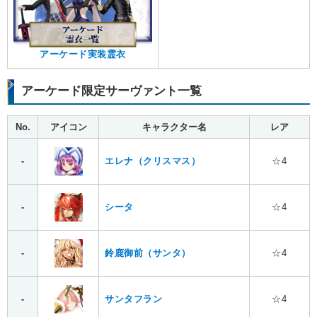
アーケード実装霊衣
アーケード限定サーヴァント一覧
No.
アイコン
キャラクター名
レア
-
エレナ（クリスマス）
☆4
-
シータ
☆4
-
鈴鹿御前（サンタ）
☆4
-
サンタフラン
☆4