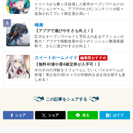
リリースから数ヶ月経過した新作オープンワールドの
アクションゲーム。アプデのたびにコンテンツが続々
追加されてプレイ満足度が高い！
5
鳴潮
【アプデで遊びやすさも向上！】
広大なオープンワールドと手応えのあるアクションが
魅力！アプデで移動改善や日々のミッション難易度緩
和で、さらに遊びやすさが向上！
スイートホームメイド
編集部おすすめ
【無料40連や星4確定券が入手可！】
ボロボロの洋館をリフォームしていくパズルゲームが
登場！美少女のSDキャラが洋館内を歩き回る様子も楽
しめる！
この記事をシェアする
シェア
シェア
送る
はてブ