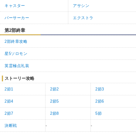
キャスター
アサシン
バーサーカー
エクストラ
第2部終章
2部終章攻略
星5ソロモン
英霊極点礼装
ストーリー攻略
2節1
2節2
2節3
2節4
2節5
2節6
2節7
2節8
5節
決断戦
-
-