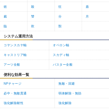
術
殺
狂
盾
裁
讐
分
月
臨
欺
獣
システム運用方法
コヤンスカヤ軸
オベロン軸
キャストリア軸
スカディ軸
アーツ全般
バスター全般
便利な効果一覧
NPチャージ
無敵・回避
必中・無敵貫通
弱体解除・無効
強化解除耐性
強化解除