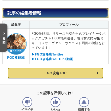
記事の編集者情報
編集者
プロフィール
FGO攻略班。リリース当初からのプレイヤーやボ
目次を開く
ックスガチャ1,000箱到達者、隠れ村の民が集ま
り、日々サーヴァントやクエスト周回の検証を行
っています！
▶FGO攻略班Twitter
FGO攻略班
▶FGO攻略班YouTube動画
FGO攻略TOP
この記事を評価してね！
イマイチ
いいね
指摘する