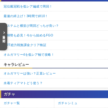
冠位戴冠戦を低レア編成で周回！
最速の絆上げ！3時間で絆10！
システムと横並び周回どっちが良い？
目次を開く
復帰勢も必見！今から始めるFGO
ORT総力戦無課金クリア検証
オルガマリー4を低レア軸で攻略！
キャラレビュー
オルガマリーは強い？正直レビュー
水着ティアマトどう使う？
ガチャ
ガチャ一覧
ガチャシミュ