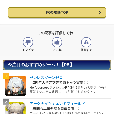
FGO攻略TOP
この記事を評価してね！
イマイチ
いいね
指摘する
今注目のおすすめゲーム！【PR】
1
ゼンレスゾーンゼロ
【2周年大型アプデで強キャラ実装！】
HoYoverseのアクションRPGが2周年の大型アプデが
実装！システム改善スキマ時間でも遊びやすい！
2
アークナイツ：エンドフィールド
【戦闘も工業発展も自由自在！】
アークナイツ最新作は圧倒的人気の注目作！こだわり