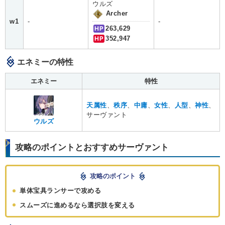
ウルズ
Archer
w1
-
-
HP
263,629
HP
352,947
エネミーの特性
エネミー
特性
天属性
、
秩序
、
中庸
、
女性
、
人型
、
神性
、
サーヴァント
ウルズ
攻略のポイントとおすすめサーヴァント
攻略のポイント
単体宝具ランサーで攻める
スムーズに進めるなら選択肢を変える