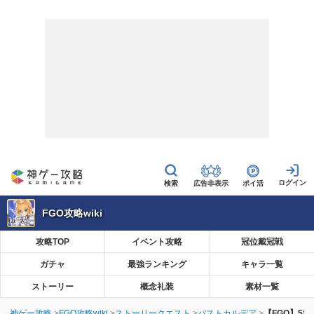
広告非表示
ポイ活
FGO攻略wiki
攻略TOP
イベント攻略
冠位戴冠戦
ガチャ
最強ランキング
キャラ一覧
ストーリー
概念礼装
素材一覧
神ゲー攻略
FGO攻略wiki
ストーリークエスト
パストカルデア
【FGO】5