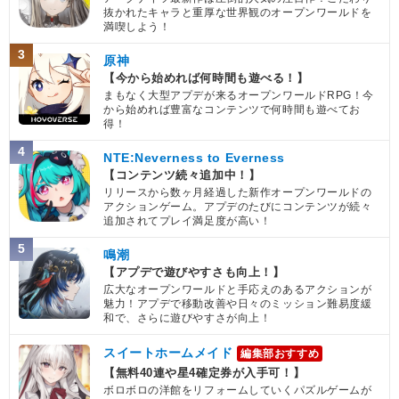
抜かれたキャラと重厚な世界観のオープンワールドを
満喫しよう！
3
原神
【今から始めれば何時間も遊べる！】
まもなく大型アプデが来るオープンワールドRPG！今
から始めれば豊富なコンテンツで何時間も遊べてお
得！
4
NTE:Neverness to Everness
【コンテンツ続々追加中！】
リリースから数ヶ月経過した新作オープンワールドの
アクションゲーム。アプデのたびにコンテンツが続々
追加されてプレイ満足度が高い！
5
鳴潮
【アプデで遊びやすさも向上！】
広大なオープンワールドと手応えのあるアクションが
魅力！アプデで移動改善や日々のミッション難易度緩
和で、さらに遊びやすさが向上！
スイートホームメイド
編集部おすすめ
【無料40連や星4確定券が入手可！】
ボロボロの洋館をリフォームしていくパズルゲームが