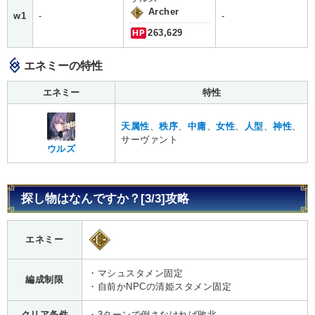
Archer
w1
-
-
HP
263,629
エネミーの特性
エネミー
特性
天属性
、
秩序
、
中庸
、
女性
、
人型
、
神性
、
サーヴァント
ウルズ
探し物はなんですか？[3/3]攻略
エネミー
・マシュスタメン固定
編成制限
・自前かNPCの清姫スタメン固定
クリア条件
・3ターンで倒さなければ敗北