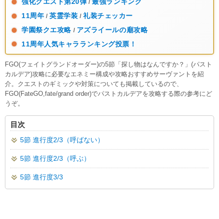
強化クエスト第20弾
最強ランキング
/
11周年
英霊学装
礼装チェッカー
/
/
学園祭クエ攻略
アズライールの廟攻略
/
11周年人気キャラランキング投票！
FGO(フェイトグランドオーダー)の5節「探し物はなんですか？」(パスト
カルデア)攻略に必要なエネミー構成や攻略おすすめサーヴァントを紹
介。クエストのギミックや対策についても掲載しているので、
FGO(FateGO,fate/grand order)でパストカルデアを攻略する際の参考にど
うぞ。
目次
5節 進行度2/3（呼ばない）
5節 進行度2/3（呼ぶ）
5節 進行度3/3