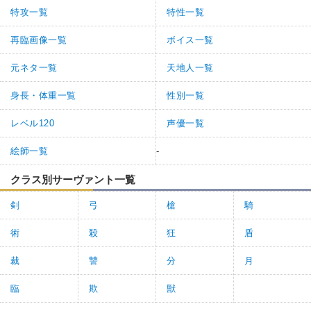
特攻一覧
特性一覧
再臨画像一覧
ボイス一覧
元ネタ一覧
天地人一覧
身長・体重一覧
性別一覧
レベル120
声優一覧
絵師一覧
-
クラス別サーヴァント一覧
剣
弓
槍
騎
術
殺
狂
盾
裁
讐
分
月
臨
欺
獣