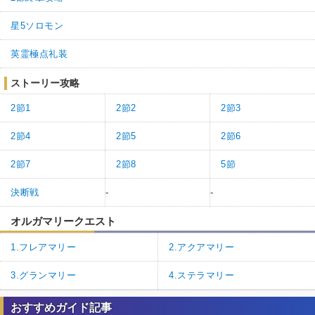
星5ソロモン
英霊極点礼装
ストーリー攻略
2節1
2節2
2節3
2節4
2節5
2節6
2節7
2節8
5節
決断戦
-
-
オルガマリークエスト
1.フレアマリー
2.アクアマリー
3.グランマリー
4.ステラマリー
おすすめガイド記事