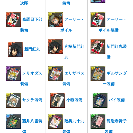
装備
次郎
森羅日下部
アーサー・
アーサー・
装備
ボイル
ボイル装備
新門紅丸装
究極新門紅
新門紅丸
備
丸
メリオダス
エリザベス
ギルサンダ
装備
装備
ー装備
サクラ装備
小狼装備
パイ装備
藤井八雲装
陸奥九十九
龍造寺舞子
備
装備
装備