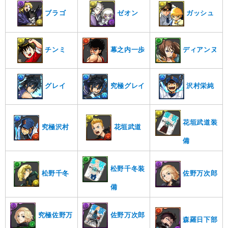
ブラゴ
ゼオン
ガッシュ
チンミ
幕之内一歩
ディアンヌ
グレイ
究極グレイ
沢村栄純
花垣武道装
花垣武道
究極沢村
備
松野千冬装
佐野万次郎
松野千冬
備
佐野万次郎
究極佐野万
森羅日下部