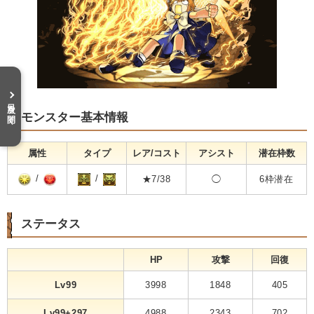
目次を開く
モンスター基本情報
属性
タイプ
レア/コスト
アシスト
潜在枠数
/
/
★7/38
◯
6枠潜在
ステータス
HP
攻撃
回復
Lv99
3998
1848
405
Lv99+297
4988
2343
702