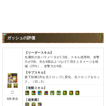
ガッシュの評価
【リーダースキル】
光属性の全パラメータが1.5倍。スキル使用時、攻撃
力が3倍。光を6個以上つなげて消すとダメージを軽
減（25%）、攻撃力が4倍。
【サブスキル】
最下段横1列を光ドロップに変化。光ドロップをロッ
ク。（10→5）
【覚醒スキル】
◯
6枠潜在
【
超覚醒
】