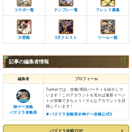
コラボ一覧
テンプレ一覧
フレンド募集
大罪龍
3月クエスト
ツール一覧
記事の編集者情報
編集者
プロフィール
Twitterでは、攻略/周回パーティを紹介して
います！このアカウントを見れば最新イベン
トが攻略できちゃう！そんなアカウントを目
指しています！
神ゲー攻略
パズドラ攻略班
▶︎パズドラ攻略班＠神ゲー攻略公式X
パズドラ攻略TOP