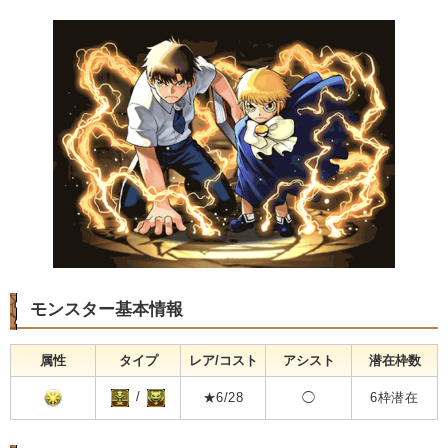
モンスター基本情報
属性
タイプ
レア/コスト
アシスト
潜在枠数
/
★6/28
◯
6枠潜在