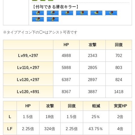
【
付与できる潜在キラー
】
※タイプアイコン下の◯×はアシスト可否です
HP
攻撃
回復
Lv99,+297
4988
2343
702
Lv110,+297
5988
2805
803
Lv120,+297
6387
2897
824
Lv120,+891
8367
3887
1418
HP
攻撃
回復
軽減
実質HP
L
1.5倍
18倍
1.5倍
25％
2倍
LF
2.25倍
324倍
2.25倍
43.75％
4倍