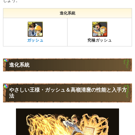
しよう。
進化系統
ガッシュ
究極ガッシュ
進化系統
やさしい王様・ガッシュ＆高嶺清麿の性能と入手方
法