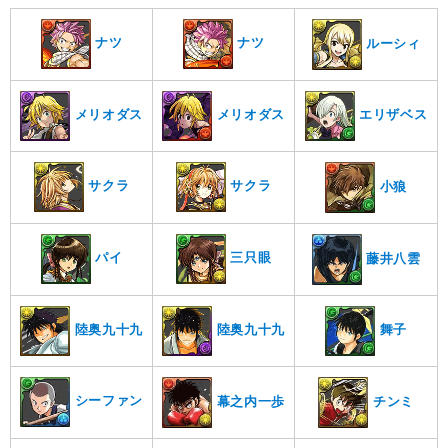
ナツ
ナツ
ルーシィ
メリオダス
メリオダス
エリザベス
サクラ
サクラ
小狼
パイ
三只眼
藤井八雲
陸奥九十九
陸奥九十九
舞子
シーファン
幕之内一歩
チンミ