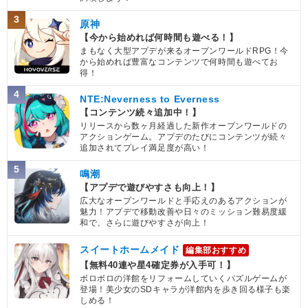
3
原神
【今から始めれば何時間も遊べる！】
まもなく大型アプデが来るオープンワールドRPG！今
から始めれば豊富なコンテンツで何時間も遊べてお
得！
4
NTE:Neverness to Everness
【コンテンツ続々追加中！】
リリースから数ヶ月経過した新作オープンワールドの
アクションゲーム。アプデのたびにコンテンツが続々
追加されてプレイ満足度が高い！
5
鳴潮
【アプデで遊びやすさも向上！】
広大なオープンワールドと手応えのあるアクションが
魅力！アプデで移動改善や日々のミッション難易度緩
和で、さらに遊びやすさが向上！
スイートホームメイド
編集部おすすめ
【無料40連や星4確定券が入手可！】
ボロボロの洋館をリフォームしていくパズルゲームが
登場！美少女のSDキャラが洋館内を歩き回る様子も楽
しめる！