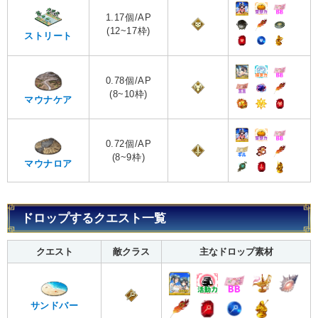
1.17個/AP
(12~17枠)
ストリート
0.78個/AP
(8~10枠)
マウナケア
0.72個/AP
(8~9枠)
マウナロア
ドロップするクエスト一覧
クエスト
敵クラス
主なドロップ素材
サンドバー