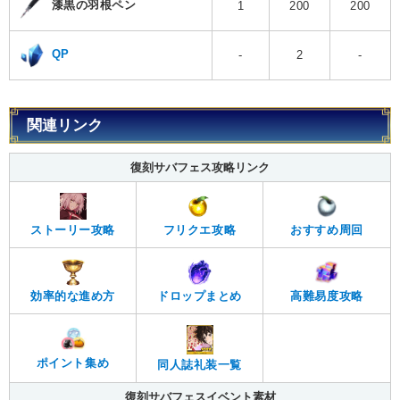
漆黒の羽根ペン
1
200
200
QP
-
2
-
関連リンク
復刻サバフェス攻略リンク
ストーリー攻略
フリクエ攻略
おすすめ周回
効率的な進め方
ドロップまとめ
高難易度攻略
ポイント集め
同人誌礼装一覧
復刻サバフェスイベント素材