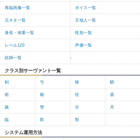
再臨画像一覧
ボイス一覧
元ネタ一覧
天地人一覧
身長・体重一覧
性別一覧
レベル120
声優一覧
絵師一覧
-
クラス別サーヴァント一覧
剣
弓
槍
騎
術
殺
狂
盾
裁
讐
分
月
臨
欺
獣
システム運用方法