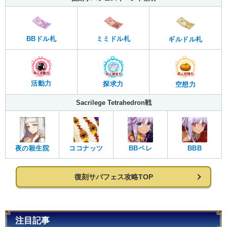
BBドル札
ミミドル札
ギルドル札
活動力
探求力
空想力
Sacrilege Tetrahedron戦
夜の殺生院
ココナッツ
BBペレ
BBB
復刻サバフェス攻略TOP
注目記事