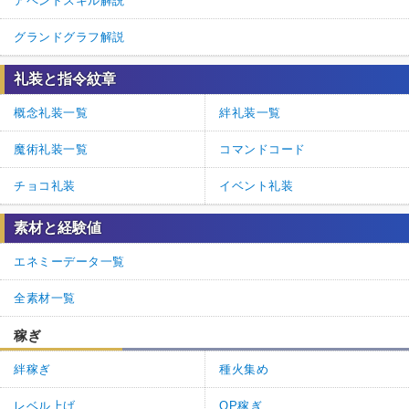
アペンドスキル解説
グランドグラフ解説
礼装と指令紋章
概念礼装一覧
絆礼装一覧
魔術礼装一覧
コマンドコード
チョコ礼装
イベント礼装
素材と経験値
エネミーデータ一覧
全素材一覧
稼ぎ
絆稼ぎ
種火集め
レベル上げ
QP稼ぎ