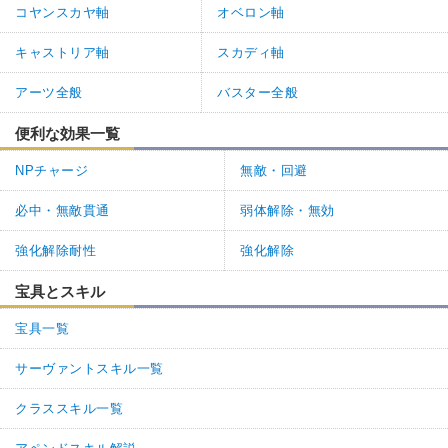
コヤンスカヤ軸
オベロン軸
キャストリア軸
スカディ軸
アーツ全般
バスター全般
便利な効果一覧
NPチャージ
無敵・回避
必中・無敵貫通
弱体解除・無効
強化解除耐性
強化解除
宝具とスキル
宝具一覧
サーヴァントスキル一覧
クラススキル一覧