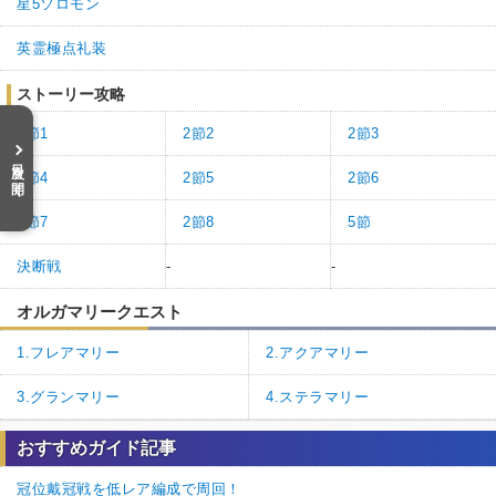
星5ソロモン
英霊極点礼装
ストーリー攻略
2節1
2節2
2節3
目次を開く
2節4
2節5
2節6
2節7
2節8
5節
決断戦
-
-
オルガマリークエスト
1.フレアマリー
2.アクアマリー
3.グランマリー
4.ステラマリー
おすすめガイド記事
冠位戴冠戦を低レア編成で周回！