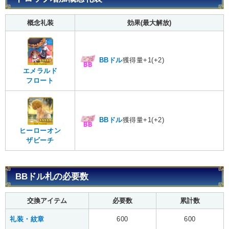
概念礼装
効果(最大解放)
BBドル
獲得量+1(+2)
エメラルド
フロート
BBドル
獲得量+1(+2)
ヒーローオン
ザビーチ
BBドル札の必要数
交換アイテム
必要数
累計数
礼装・紋章
600
600