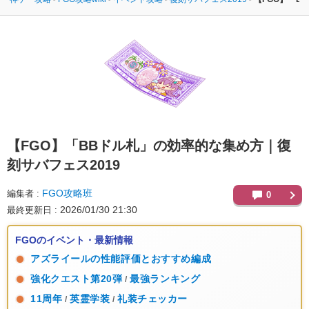
【FGO】
「BBドル札」の効率的な集め方｜復
刻サバフェス2019
FGO攻略班
編集者
0
2026/01/30 21:30
最終更新日
FGOのイベント・最新情報
アズライールの性能評価とおすすめ編成
強化クエスト第20弾
最強ランキング
/
11周年
英霊学装
礼装チェッカー
/
/