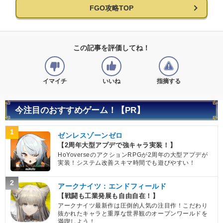
FGO攻略TOP
この記事を評価してね！
イマイチ
いいね
指摘する
今注目のおすすめゲーム！【PR】
1
ゼンレスゾーンゼロ
【2周年大型アプデで強キャラ実装！】
HoYoverseのアクションRPGが2周年の大型アプデが
実装！システム改善スキマ時間でも遊びやすい！
2
アークナイツ：エンドフィールド
【戦闘も工業発展も自由自在！】
アークナイツ最新作は圧倒的人気の注目作！こだわり
抜かれたキャラと重厚な世界観のオープンワールドを
満喫しよう！