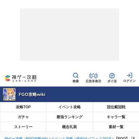
広告非表示
ポイ活
FGO攻略wiki
攻略TOP
イベント攻略
冠位戴冠戦
ガチャ
最強ランキング
キャラ一覧
ストーリー
概念礼装
素材一覧
神ゲー攻略
FGO攻略wiki
イベント攻略
復刻サバフェス2019
【FGO】「B