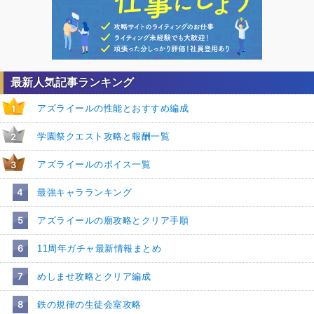
最新人気記事ランキング
アズライールの性能とおすすめ編成
1
学園祭クエスト攻略と報酬一覧
2
アズライールのボイス一覧
3
4
最強キャラランキング
5
アズライールの廟攻略とクリア手順
6
11周年ガチャ最新情報まとめ
7
めしませ攻略とクリア編成
8
鉄の規律の生徒会室攻略