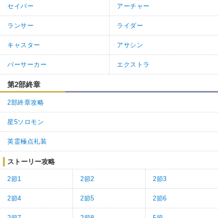
セイバー
アーチャー
ランサー
ライダー
キャスター
アサシン
バーサーカー
エクストラ
第2部終章
2部終章攻略
星5ソロモン
英霊極点礼装
ストーリー攻略
2節1
2節2
2節3
2節4
2節5
2節6
2節7
2節8
5節