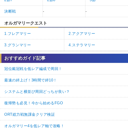
決断戦
-
-
オルガマリークエスト
1.フレアマリー
2.アクアマリー
3.グランマリー
4.ステラマリー
おすすめガイド記事
冠位戴冠戦を低レア編成で周回！
最速の絆上げ！3時間で絆10！
システムと横並び周回どっちが良い？
復帰勢も必見！今から始めるFGO
ORT総力戦無課金クリア検証
オルガマリー4を低レア軸で攻略！