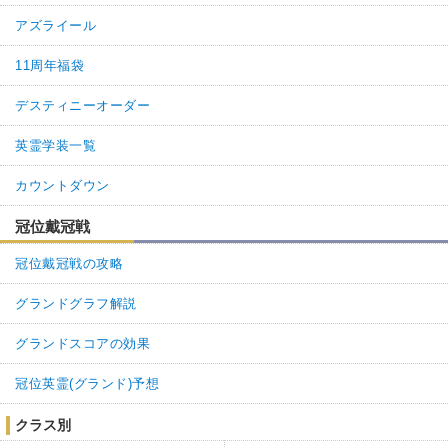
アズライール
11周年福袋
デスティニーオーダー
英霊学装一覧
カウントダウン
冠位戴冠戦
冠位戴冠戦の攻略
グランドグラフ解説
グランドスコアの効果
冠位英霊(グランド)予想
クラス別