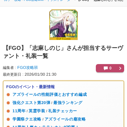
【FGO】
「志麻しのじ」さんが担当するサーヴ
ァント・礼装一覧
FGO攻略班
編集者
0
2026/01/30 21:30
最終更新日
FGOのイベント・最新情報
アズライールの性能評価とおすすめ編成
強化クエスト第20弾
最強ランキング
/
11周年
英霊学装
礼装チェッカー
/
/
学園祭クエ攻略
アズライールの廟攻略
/