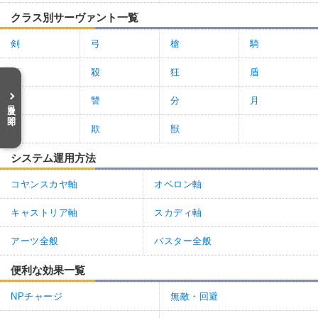
クラス別サーヴァント一覧
剣
弓
槍
騎
術
殺
狂
盾
裁
讐
分
月
目次を開く
臨
欺
獣
システム運用方法
コヤンスカヤ軸
オベロン軸
キャストリア軸
スカディ軸
アーツ全般
バスター全般
便利な効果一覧
NPチャージ
無敵・回避