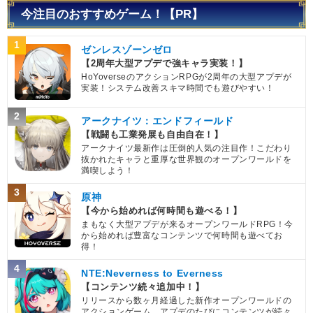
今注目のおすすめゲーム！【PR】
1
ゼンレスゾーンゼロ
【2周年大型アプデで強キャラ実装！】
HoYoverseのアクションRPGが2周年の大型アプデが
実装！システム改善スキマ時間でも遊びやすい！
2
アークナイツ：エンドフィールド
【戦闘も工業発展も自由自在！】
アークナイツ最新作は圧倒的人気の注目作！こだわり
抜かれたキャラと重厚な世界観のオープンワールドを
満喫しよう！
3
原神
【今から始めれば何時間も遊べる！】
まもなく大型アプデが来るオープンワールドRPG！今
から始めれば豊富なコンテンツで何時間も遊べてお
得！
4
NTE:Neverness to Everness
【コンテンツ続々追加中！】
リリースから数ヶ月経過した新作オープンワールドの
アクションゲーム。アプデのたびにコンテンツが続々