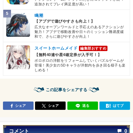
追加されてプレイ満足度が高い！
5
鳴潮
【アプデで遊びやすさも向上！】
広大なオープンワールドと手応えのあるアクションが
魅力！アプデで移動改善や日々のミッション難易度緩
和で、さらに遊びやすさが向上！
スイートホームメイド
編集部おすすめ
【無料40連や星4確定券が入手可！】
ボロボロの洋館をリフォームしていくパズルゲームが
登場！美少女のSDキャラが洋館内を歩き回る様子も楽
しめる！
この記事をシェアする
シェア
シェア
送る
はてブ
コメント
0