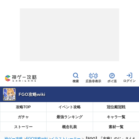
広告非表示
ポイ活
FGO攻略wiki
攻略TOP
イベント攻略
冠位戴冠戦
ガチャ
最強ランキング
キャラ一覧
ストーリー
概念礼装
素材一覧
神ゲー攻略
FGO攻略wiki
イラストレーター
【FGO】「志麻しのじ」さんが