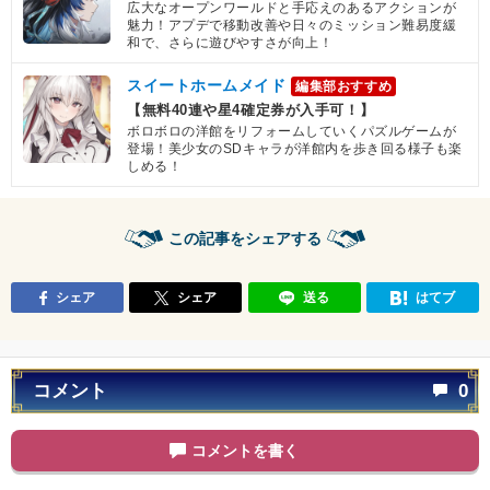
広大なオープンワールドと手応えのあるアクションが
魅力！アプデで移動改善や日々のミッション難易度緩
和で、さらに遊びやすさが向上！
スイートホームメイド
編集部おすすめ
【無料40連や星4確定券が入手可！】
ボロボロの洋館をリフォームしていくパズルゲームが
登場！美少女のSDキャラが洋館内を歩き回る様子も楽
しめる！
この記事をシェアする
シェア
シェア
送る
はてブ
コメント
0
コメントを書く