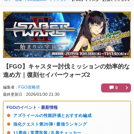
【FGO】
キャスター討伐ミッションの効率的な
進め方｜復刻セイバーウォーズ2
FGO攻略班
編集者
0
2026/01/30 21:30
最終更新日
FGOのイベント・最新情報
アズライールの性能評価とおすすめ編成
強化クエスト第20弾
最強ランキング
/
11周年
英霊学装
礼装チェッカー
/
/