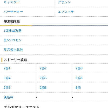
キャスター
アサシン
バーサーカー
エクストラ
第2部終章
2部終章攻略
星5ソロモン
英霊極点礼装
ストーリー攻略
2節1
2節2
2節3
2節4
2節5
2節6
2節7
2節8
5節
決断戦
-
-
オルガマリークエスト