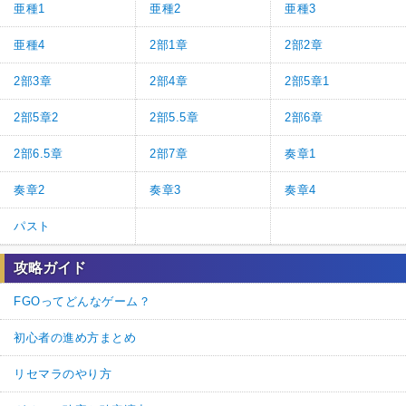
亜種1
亜種2
亜種3
亜種4
2部1章
2部2章
2部3章
2部4章
2部5章1
2部5章2
2部5.5章
2部6章
2部6.5章
2部7章
奏章1
奏章2
奏章3
奏章4
パスト
攻略ガイド
FGOってどんなゲーム？
初心者の進め方まとめ
リセマラのやり方