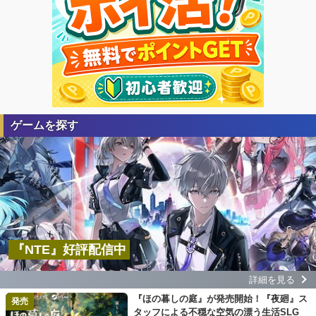
ゲームを探す
『NTE』好評配信中
詳細を見る
『ほの暮しの庭』が発売開始！『夜廻』ス
発売
タッフによる不穏な空気の漂う生活SLG