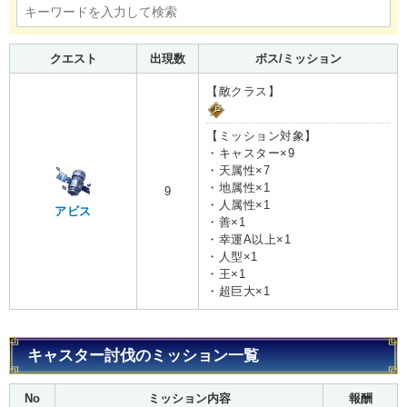
クエスト
出現数
ボス/ミッション
【敵クラス】
【ミッション対象】
・キャスター×9
・天属性×7
・地属性×1
9
・人属性×1
アビス
・善×1
・幸運A以上×1
・人型×1
・王×1
・超巨大×1
キャスター討伐のミッション一覧
No
ミッション内容
報酬