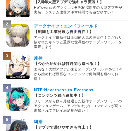
【2周年大型アプデで強キャラ実装！】
HoYoverseのアクションRPGが2周年の大型アプデが
実装！システム改善スキマ時間でも遊びやすい！
2
アークナイツ：エンドフィールド
【戦闘も工業発展も自由自在！】
アークナイツ最新作は圧倒的人気の注目作！こだわり
抜かれたキャラと重厚な世界観のオープンワールドを
満喫しよう！
3
原神
【今から始めれば何時間も遊べる！】
まもなく大型アプデが来るオープンワールドRPG！今
から始めれば豊富なコンテンツで何時間も遊べてお
得！
4
NTE:Neverness to Everness
【コンテンツ続々追加中！】
リリースから数ヶ月経過した新作オープンワールドの
アクションゲーム。アプデのたびにコンテンツが続々
追加されてプレイ満足度が高い！
5
鳴潮
【アプデで遊びやすさも向上！】