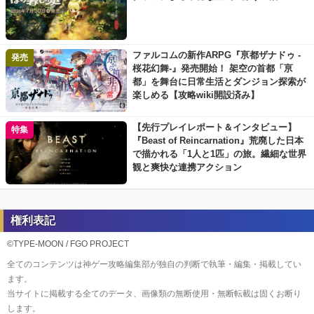
ファルコムの新作ARPG『亰都ザナドゥ -
発売
桜花幻舞-』発売開始！ 架空の首都「亰
都」を舞台に日常生活とダンジョン探索が
楽しめる【攻略wiki開設済み】
【先行プレイレポート＆インタビュー】
特集
『Beast of Reincarnation』荒廃した日本
で描かれる「1人と1匹」の旅。繊細な世界
観と爽快な連携アクション
権利表記
©TYPE-MOON / FGO PROJECT
全てのコンテンツは神ゲー攻略編集部が独自の判断で執筆・編集・掲載してい
ます。
当サイトに掲載する全てのデータ、画像類の無断使用・無断転載は固くお断り
します。