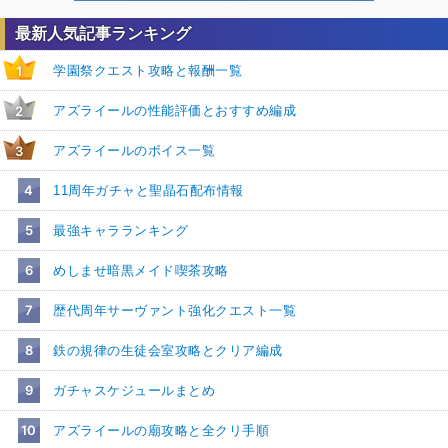
最新人気記事ランキング
学園祭クエスト攻略と報酬一覧
1
アズライールの性能評価とおすすめ編成
2
アズライールのボイス一覧
3
4
11周年ガチャと聖晶石配布情報
5
最強キャラランキング
6
めしませ暗黒メイド喫茶攻略
7
歴代周年サーヴァント強化クエスト一覧
8
鉄の規律の生徒会室攻略とクリア編成
9
ガチャスケジュールまとめ
10
アズライールの廟攻略と全クリ手順