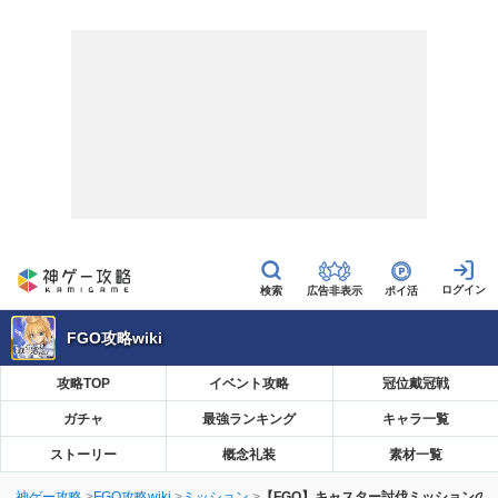
広告非表示
ポイ活
FGO攻略wiki
攻略TOP
イベント攻略
冠位戴冠戦
ガチャ
最強ランキング
キャラ一覧
ストーリー
概念礼装
素材一覧
神ゲー攻略
FGO攻略wiki
ミッション
【FGO】キャスター討伐ミッションの