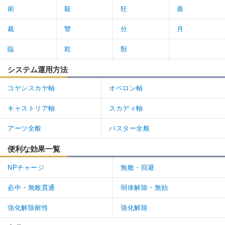
術
殺
狂
盾
裁
讐
分
月
臨
欺
獣
システム運用方法
コヤンスカヤ軸
オベロン軸
キャストリア軸
スカディ軸
アーツ全般
バスター全般
便利な効果一覧
NPチャージ
無敵・回避
必中・無敵貫通
弱体解除・無効
強化解除耐性
強化解除