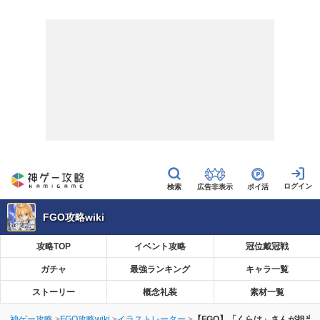
広告非表示
ポイ活
FGO攻略wiki
攻略TOP
イベント攻略
冠位戴冠戦
ガチャ
最強ランキング
キャラ一覧
ストーリー
概念礼装
素材一覧
神ゲー攻略
FGO攻略wiki
イラストレーター
【FGO】「くらは」さんが担当