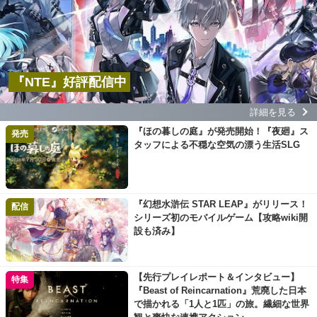
『NTE』好評配信中
詳細を見る
『ほの暮しの庭』が発売開始！『夜廻』ス
発売
タッフによる不穏な空気の漂う生活SLG
『幻想水滸伝 STAR LEAP』がリリース！
配信
シリーズ初のモバイルゲーム【攻略wiki開
設も済み】
【先行プレイレポート＆インタビュー】
特集
『Beast of Reincarnation』荒廃した日本
で描かれる「1人と1匹」の旅。繊細な世界