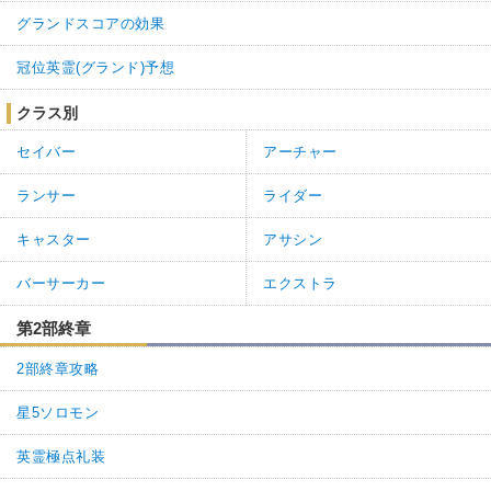
グランドスコアの効果
冠位英霊(グランド)予想
クラス別
セイバー
アーチャー
ランサー
ライダー
キャスター
アサシン
バーサーカー
エクストラ
第2部終章
2部終章攻略
星5ソロモン
英霊極点礼装