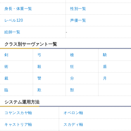
身長・体重一覧
性別一覧
レベル120
声優一覧
絵師一覧
-
クラス別サーヴァント一覧
剣
弓
槍
騎
術
殺
狂
盾
裁
讐
分
月
臨
欺
獣
システム運用方法
コヤンスカヤ軸
オベロン軸
キャストリア軸
スカディ軸