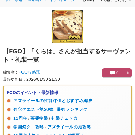
【FGO】
「くらは」さんが担当するサーヴァン
ト・礼装一覧
FGO攻略班
編集者
0
2026/01/30 21:30
最終更新日
FGOのイベント・最新情報
アズライールの性能評価とおすすめ編成
強化クエスト第20弾
最強ランキング
/
11周年
英霊学装
礼装チェッカー
/
/
学園祭クエ攻略
アズライールの廟攻略
/