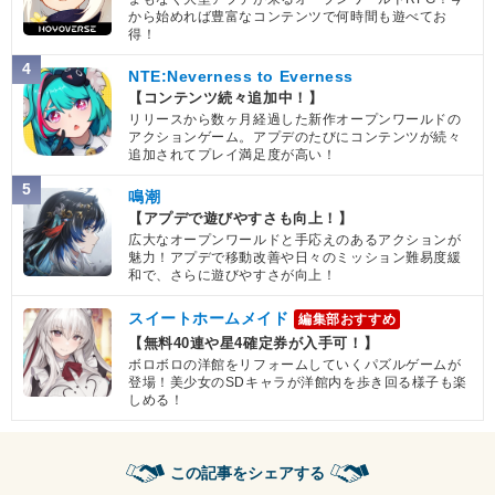
から始めれば豊富なコンテンツで何時間も遊べてお
得！
4
NTE:Neverness to Everness
【コンテンツ続々追加中！】
リリースから数ヶ月経過した新作オープンワールドの
アクションゲーム。アプデのたびにコンテンツが続々
追加されてプレイ満足度が高い！
5
鳴潮
【アプデで遊びやすさも向上！】
広大なオープンワールドと手応えのあるアクションが
魅力！アプデで移動改善や日々のミッション難易度緩
和で、さらに遊びやすさが向上！
スイートホームメイド
編集部おすすめ
【無料40連や星4確定券が入手可！】
ボロボロの洋館をリフォームしていくパズルゲームが
登場！美少女のSDキャラが洋館内を歩き回る様子も楽
しめる！
この記事をシェアする