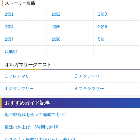
ストーリー攻略
2節1
2節2
2節3
2節4
2節5
2節6
2節7
2節8
5節
決断戦
-
-
オルガマリークエスト
1.フレアマリー
2.アクアマリー
3.グランマリー
4.ステラマリー
おすすめガイド記事
冠位戴冠戦を低レア編成で周回！
最速の絆上げ！3時間で絆10！
システムと横並び周回どっちが良い？