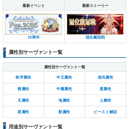
最新イベント
最新ストーリー
10周年
冠位戴冠戦
属性別サーヴァント一覧
属性別サーヴァント一覧
秩序属性
中立属性
混沌属性
善属性
中庸属性
悪属性
天属性
地属性
人属性
星属性
獣属性
ビースト解説
用途別サーヴァント一覧