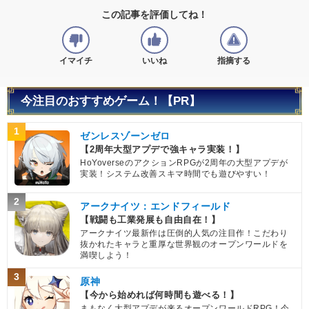
この記事を評価してね！
イマイチ
いいね
指摘する
今注目のおすすめゲーム！【PR】
1
ゼンレスゾーンゼロ
【2周年大型アプデで強キャラ実装！】
HoYoverseのアクションRPGが2周年の大型アプデが
実装！システム改善スキマ時間でも遊びやすい！
2
アークナイツ：エンドフィールド
【戦闘も工業発展も自由自在！】
アークナイツ最新作は圧倒的人気の注目作！こだわり
抜かれたキャラと重厚な世界観のオープンワールドを
満喫しよう！
3
原神
【今から始めれば何時間も遊べる！】
まもなく大型アプデが来るオープンワールドRPG！今