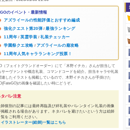
FGOのイベント・最新情報
アズライールの性能評価とおすすめ編成
強化クエスト第20弾
最強ランキング
/
11周年
英霊学装
礼装チェッカー
/
/
学園祭クエ攻略
アズライールの廟攻略
/
11周年人気キャラランキング投票！
GO（フェイトグランドオーダー）にて「木野イチカ」さんが担当して
るサーヴァントや概念礼装、コマンドコードを紹介。担当キャラや礼装
関連したイラストも掲載しているので、木野イチカさんが手掛けた
GO(FateGO)の画像を確認したい時にどうぞ。
ネタバレ注意
絵師個別の記事には最終再臨及び絆礼装やバレンタイン礼装の画像
が掲載される場合があります。ネタバレを避けたいという方は絵師
一覧をご利用ください。
▶︎イラストレーター(絵師)一覧はこちら