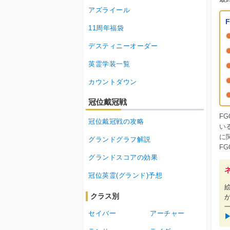
アズライール
11周年福袋
デスティニーオーダー
英霊学装一覧
カウントダウン
冠位戴冠戦
F
冠位戴冠戦の攻略
い
に
グランドグラフ解説
F
グランドスコアの効果
冠位英霊(グランド)予想
クラス別
セイバー
アーチャー