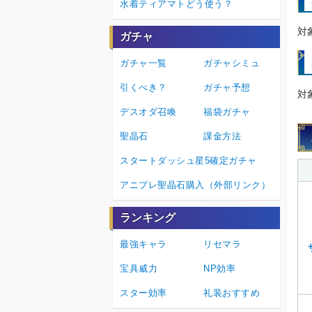
水着ティアマトどう使う？
対
ガチャ
ガチャ一覧
ガチャシミュ
引くべき？
ガチャ予想
対
デスオダ召喚
福袋ガチャ
聖晶石
課金方法
スタートダッシュ星5確定ガチャ
アニプレ聖晶石購入（外部リンク）
ランキング
最強キャラ
リセマラ
宝具威力
NP効率
スター効率
礼装おすすめ