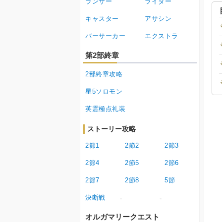
ランサー
ライダー
キャスター
アサシン
バーサーカー
エクストラ
第2部終章
2部終章攻略
星5ソロモン
英霊極点礼装
ストーリー攻略
2節1
2節2
2節3
2節4
2節5
2節6
2節7
2節8
5節
決断戦
-
-
オルガマリークエスト