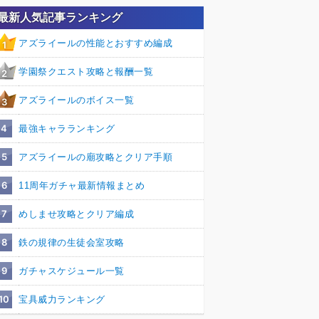
最新人気記事ランキング
アズライールの性能とおすすめ編成
1
学園祭クエスト攻略と報酬一覧
2
アズライールのボイス一覧
3
4
最強キャラランキング
5
アズライールの廟攻略とクリア手順
6
11周年ガチャ最新情報まとめ
7
めしませ攻略とクリア編成
8
鉄の規律の生徒会室攻略
9
ガチャスケジュール一覧
10
宝具威力ランキング