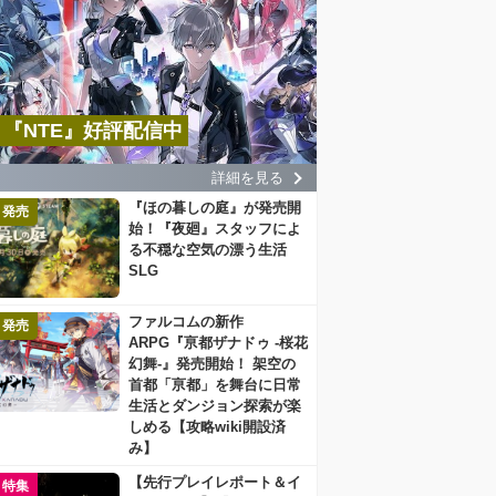
『NTE』好評配信中
詳細を見る
『ほの暮しの庭』が発売開
発売
始！『夜廻』スタッフによ
る不穏な空気の漂う生活
SLG
ファルコムの新作
発売
ARPG『亰都ザナドゥ -桜花
幻舞-』発売開始！ 架空の
首都「亰都」を舞台に日常
生活とダンジョン探索が楽
しめる【攻略wiki開設済
み】
【先行プレイレポート＆イ
特集