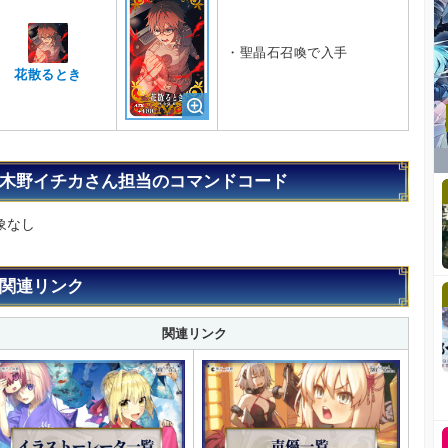
・聖晶石召喚で入手
花散るとき
木野イチカさん担当のコマンドコード
象なし
関連リンク
関連リンク