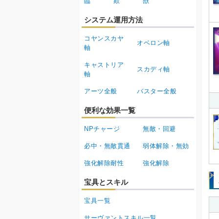
臨
欺
獣
システム運用方法
コヤンスカヤ
オベロン軸
軸
キャストリア
スカディ軸
軸
アーツ全般
バスター全般
便利な効果一覧
NPチャージ
無敵・回避
必中・無敵貫通
弱体解除・無効
強化解除耐性
強化解除
宝具とスキル
宝具一覧
サーヴァントスキル一覧