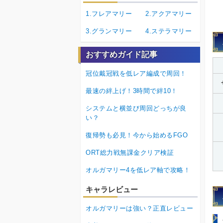
1.フレアマリー
2.アクアマリー
3.グランマリー
4.ステラマリー
おすすめガイド記事
冠位戴冠戦を低レア編成で周回！
最速の絆上げ！3時間で絆10！
システムと横並び周回どっちが良
い？
復帰勢も必見！今から始めるFGO
ORT総力戦無課金クリア検証
オルガマリー4を低レア軸で攻略！
キャラレビュー
オルガマリーは強い？正直レビュー