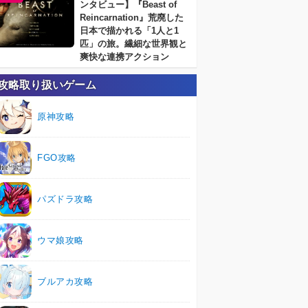
ンタビュー】『Beast of
Reincarnation』荒廃した
日本で描かれる「1人と1
匹」の旅。繊細な世界観と
爽快な連携アクション
攻略取り扱いゲーム
原神攻略
FGO攻略
パズドラ攻略
ウマ娘攻略
ブルアカ攻略