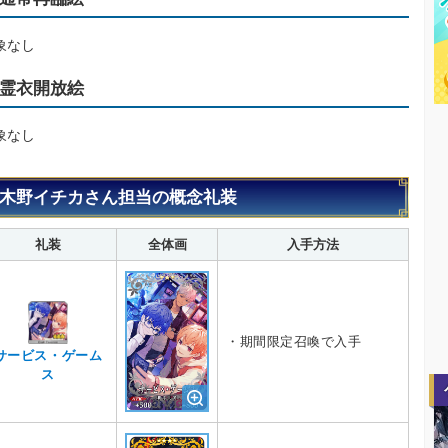
象なし
霊衣開放絵
象なし
木野イチカさん担当の概念礼装
礼装
全体画
入手方法
・期間限定召喚で入手
サービス・ゲーム
ス