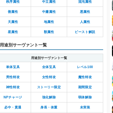
秩序属性
中立属性
混沌属性
善属性
中庸属性
悪属性
天属性
地属性
人属性
星属性
獣属性
ビースト解説
用途別サーヴァント一覧
用途別サーヴァント一覧
単体宝具
全体宝具
レベル100
男性特攻
女性特攻
魔性特攻
神性特攻
ストーリー限定
期間限定
NPチャージ
強化解除
弱体解除
必中・貫通
身長・体重
未実装