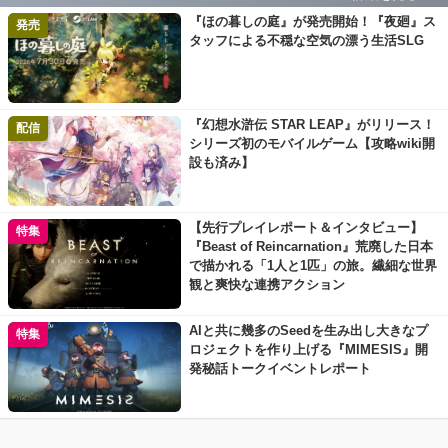
『ほの暮しの庭』が発売開始！『夜廻』ス
発売
タッフによる不穏な空気の漂う生活SLG
『幻想水滸伝 STAR LEAP』がリリース！
配信
シリーズ初のモバイルゲーム【攻略wiki開
設も済み】
【先行プレイレポート＆インタビュー】
特集
『Beast of Reincarnation』荒廃した日本
で描かれる「1人と1匹」の旅。繊細な世界
観と爽快な連携アクション
AIと共に幾多のSeedを生み出し大きなプ
特集
ロジェクトを作り上げる『MIMESIS』開
発秘話トークイベントレポート