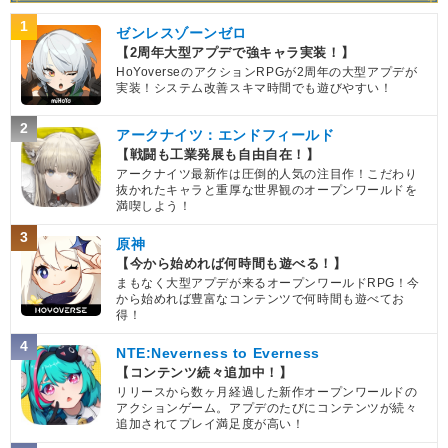
1
ゼンレスゾーンゼロ
【2周年大型アプデで強キャラ実装！】
HoYoverseのアクションRPGが2周年の大型アプデが
実装！システム改善スキマ時間でも遊びやすい！
2
アークナイツ：エンドフィールド
【戦闘も工業発展も自由自在！】
アークナイツ最新作は圧倒的人気の注目作！こだわり
抜かれたキャラと重厚な世界観のオープンワールドを
満喫しよう！
3
原神
【今から始めれば何時間も遊べる！】
まもなく大型アプデが来るオープンワールドRPG！今
から始めれば豊富なコンテンツで何時間も遊べてお
得！
4
NTE:Neverness to Everness
【コンテンツ続々追加中！】
リリースから数ヶ月経過した新作オープンワールドの
アクションゲーム。アプデのたびにコンテンツが続々
追加されてプレイ満足度が高い！