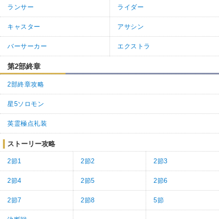
ランサー
ライダー
キャスター
アサシン
バーサーカー
エクストラ
第2部終章
2部終章攻略
星5ソロモン
英霊極点礼装
ストーリー攻略
2節1
2節2
2節3
2節4
2節5
2節6
2節7
2節8
5節