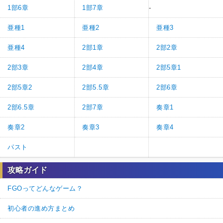
1部6章
1部7章
-
亜種1
亜種2
亜種3
亜種4
2部1章
2部2章
2部3章
2部4章
2部5章1
2部5章2
2部5.5章
2部6章
2部6.5章
2部7章
奏章1
奏章2
奏章3
奏章4
パスト
攻略ガイド
FGOってどんなゲーム？
初心者の進め方まとめ