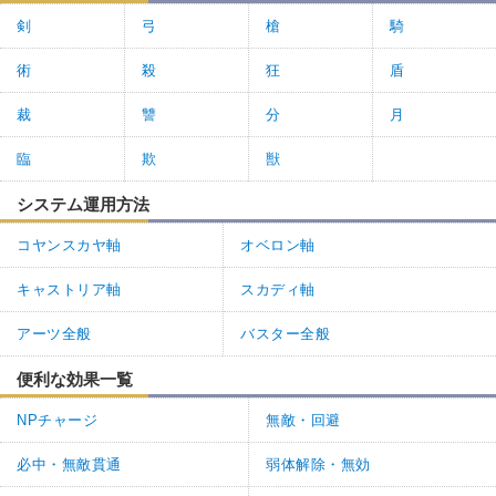
剣
弓
槍
騎
術
殺
狂
盾
裁
讐
分
月
臨
欺
獣
システム運用方法
コヤンスカヤ軸
オベロン軸
キャストリア軸
スカディ軸
アーツ全般
バスター全般
便利な効果一覧
NPチャージ
無敵・回避
必中・無敵貫通
弱体解除・無効