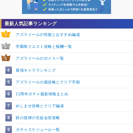
最新人気記事ランキング
アズライールの性能とおすすめ編成
1
学園祭クエスト攻略と報酬一覧
2
アズライールのボイス一覧
3
4
最強キャラランキング
5
アズライールの廟攻略とクリア手順
6
11周年ガチャ最新情報まとめ
7
めしませ攻略とクリア編成
8
鉄の規律の生徒会室攻略
9
ガチャスケジュール一覧