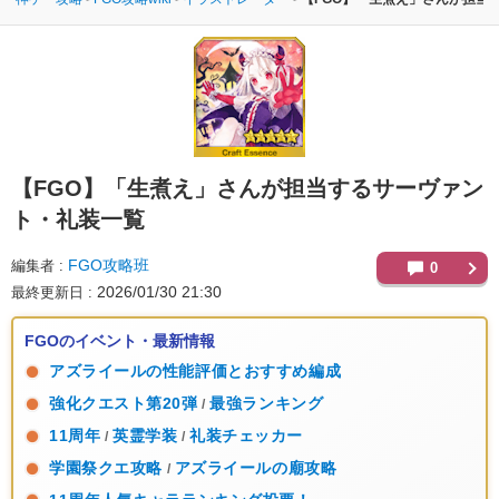
【FGO】
「生煮え」さんが担当するサーヴァン
ト・礼装一覧
FGO攻略班
編集者
0
2026/01/30 21:30
最終更新日
FGOのイベント・最新情報
アズライールの性能評価とおすすめ編成
強化クエスト第20弾
最強ランキング
/
11周年
英霊学装
礼装チェッカー
/
/
学園祭クエ攻略
アズライールの廟攻略
/