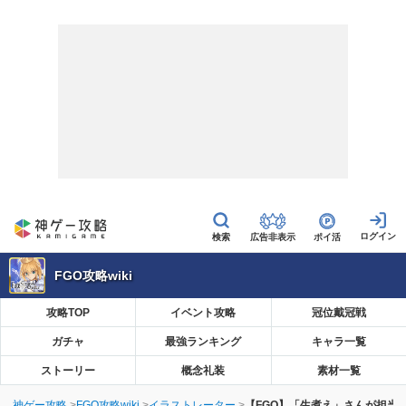
広告非表示
ポイ活
FGO攻略wiki
攻略TOP
イベント攻略
冠位戴冠戦
ガチャ
最強ランキング
キャラ一覧
ストーリー
概念礼装
素材一覧
神ゲー攻略
FGO攻略wiki
イラストレーター
【FGO】「生煮え」さんが担当