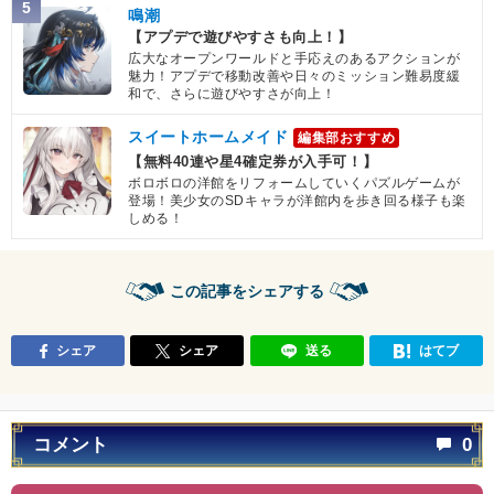
5
鳴潮
【アプデで遊びやすさも向上！】
広大なオープンワールドと手応えのあるアクションが
魅力！アプデで移動改善や日々のミッション難易度緩
和で、さらに遊びやすさが向上！
スイートホームメイド
編集部おすすめ
【無料40連や星4確定券が入手可！】
ボロボロの洋館をリフォームしていくパズルゲームが
登場！美少女のSDキャラが洋館内を歩き回る様子も楽
しめる！
この記事をシェアする
シェア
シェア
送る
はてブ
コメント
0