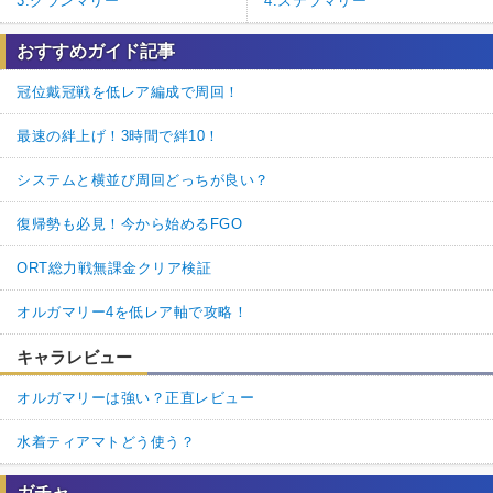
3.グランマリー
4.ステラマリー
おすすめガイド記事
冠位戴冠戦を低レア編成で周回！
最速の絆上げ！3時間で絆10！
システムと横並び周回どっちが良い？
復帰勢も必見！今から始めるFGO
ORT総力戦無課金クリア検証
オルガマリー4を低レア軸で攻略！
キャラレビュー
オルガマリーは強い？正直レビュー
水着ティアマトどう使う？
ガチャ