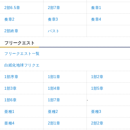
2部6.5章
2部7章
奏章1
奏章2
奏章3
奏章4
2部終章
パスト
フリークエスト
フリークエスト一覧
白紙化地球フリクエ
1部序章
1部1章
1部2章
1部3章
1部4章
1部5章
1部6章
1部7章
-
亜種1
亜種2
亜種3
亜種4
2部1章
2部2章