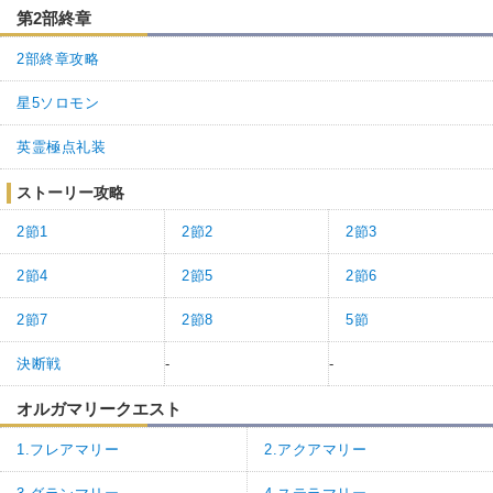
第2部終章
2部終章攻略
星5ソロモン
英霊極点礼装
ストーリー攻略
2節1
2節2
2節3
2節4
2節5
2節6
2節7
2節8
5節
決断戦
-
-
オルガマリークエスト
1.フレアマリー
2.アクアマリー