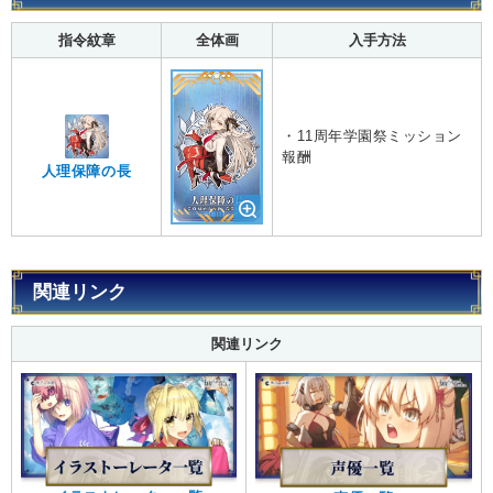
指令紋章
全体画
入手方法
・11周年学園祭ミッション
報酬
人理保障の長
関連リンク
関連リンク