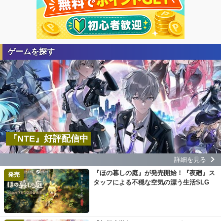
ゲームを探す
『NTE』好評配信中
詳細を見る
『ほの暮しの庭』が発売開始！『夜廻』ス
発売
タッフによる不穏な空気の漂う生活SLG