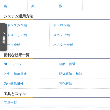
臨
欺
獣
システム運用方法
コヤンスカヤ軸
オベロン軸
キャストリア軸
スカディ軸
目次を開く
アーツ全般
バスター全般
便利な効果一覧
NPチャージ
無敵・回避
必中・無敵貫通
弱体解除・無効
強化解除耐性
強化解除
宝具とスキル
宝具一覧