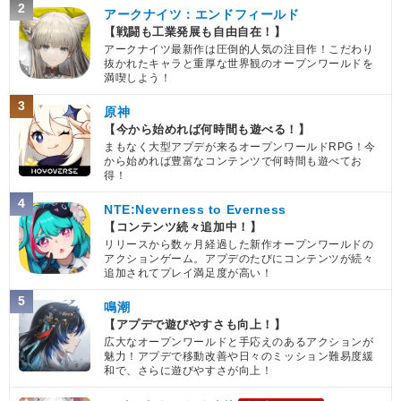
2
アークナイツ：エンドフィールド
【戦闘も工業発展も自由自在！】
アークナイツ最新作は圧倒的人気の注目作！こだわり
抜かれたキャラと重厚な世界観のオープンワールドを
満喫しよう！
3
原神
【今から始めれば何時間も遊べる！】
まもなく大型アプデが来るオープンワールドRPG！今
から始めれば豊富なコンテンツで何時間も遊べてお
得！
4
NTE:Neverness to Everness
【コンテンツ続々追加中！】
リリースから数ヶ月経過した新作オープンワールドの
アクションゲーム。アプデのたびにコンテンツが続々
追加されてプレイ満足度が高い！
5
鳴潮
【アプデで遊びやすさも向上！】
広大なオープンワールドと手応えのあるアクションが
魅力！アプデで移動改善や日々のミッション難易度緩
和で、さらに遊びやすさが向上！