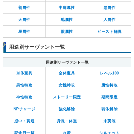
善属性
中庸属性
悪属性
天属性
地属性
人属性
星属性
獣属性
ビースト解説
用途別サーヴァント一覧
用途別サーヴァント一覧
単体宝具
全体宝具
レベル100
男性特攻
女性特攻
魔性特攻
神性特攻
ストーリー限定
期間限定
NPチャージ
強化解除
弱体解除
必中・貫通
身長・体重
未実装
記念日一覧
水着
シルエット