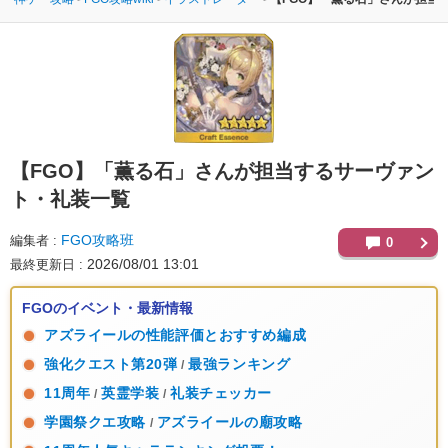
【FGO】
「薫る石」さんが担当するサーヴァン
ト・礼装一覧
FGO攻略班
編集者
0
2026/08/01 13:01
最終更新日
FGOのイベント・最新情報
アズライールの性能評価とおすすめ編成
強化クエスト第20弾
最強ランキング
/
11周年
英霊学装
礼装チェッカー
/
/
学園祭クエ攻略
アズライールの廟攻略
/