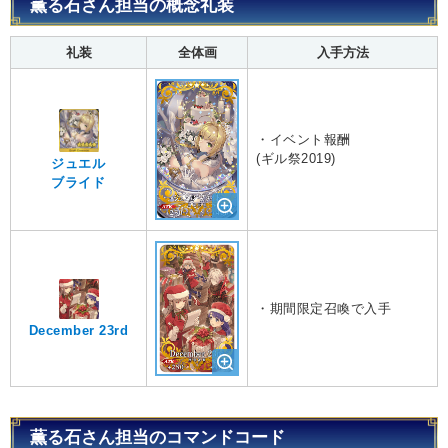
薫る石さん担当の概念礼装
礼装
全体画
入手方法
・イベント報酬
(ギル祭2019)
ジュエル
ブライド
・期間限定召喚で入手
December 23rd
薫る石さん担当のコマンドコード