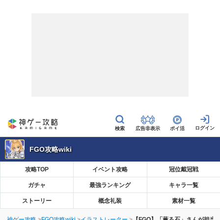
広告非表示
ポイ活
FGO攻略wiki
攻略TOP
イベント攻略
冠位戴冠戦
ガチャ
最強ランキング
キャラ一覧
ストーリー
概念礼装
素材一覧
神ゲー攻略
FGO攻略wiki
イラストレーター
【FGO】「薫る石」さんが担当