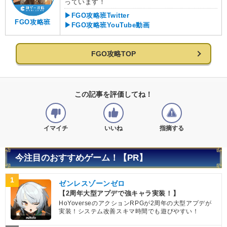
っています！
▶FGO攻略班Twitter
FGO攻略班
▶FGO攻略班YouTube動画
FGO攻略TOP
この記事を評価してね！
イマイチ
いいね
指摘する
今注目のおすすめゲーム！【PR】
1
ゼンレスゾーンゼロ
【2周年大型アプデで強キャラ実装！】
HoYoverseのアクションRPGが2周年の大型アプデが
実装！システム改善スキマ時間でも遊びやすい！