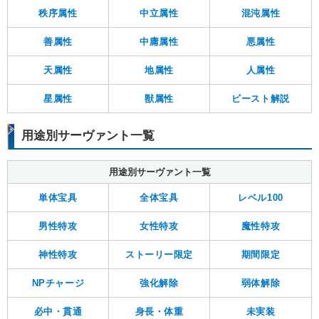
秩序属性
中立属性
混沌属性
善属性
中庸属性
悪属性
天属性
地属性
人属性
星属性
獣属性
ビースト解説
用途別サーヴァント一覧
用途別サーヴァント一覧
単体宝具
全体宝具
レベル100
男性特攻
女性特攻
魔性特攻
神性特攻
ストーリー限定
期間限定
NPチャージ
強化解除
弱体解除
必中・貫通
身長・体重
未実装