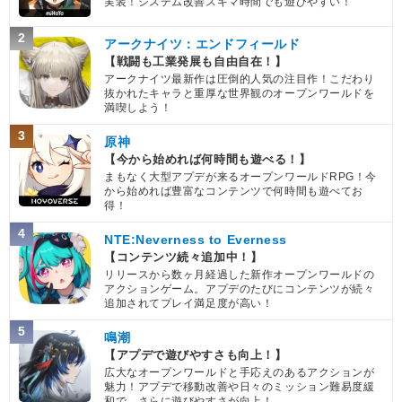
実装！システム改善スキマ時間でも遊びやすい！
2
アークナイツ：エンドフィールド
【戦闘も工業発展も自由自在！】
アークナイツ最新作は圧倒的人気の注目作！こだわり
抜かれたキャラと重厚な世界観のオープンワールドを
満喫しよう！
3
原神
【今から始めれば何時間も遊べる！】
まもなく大型アプデが来るオープンワールドRPG！今
から始めれば豊富なコンテンツで何時間も遊べてお
得！
4
NTE:Neverness to Everness
【コンテンツ続々追加中！】
リリースから数ヶ月経過した新作オープンワールドの
アクションゲーム。アプデのたびにコンテンツが続々
追加されてプレイ満足度が高い！
5
鳴潮
【アプデで遊びやすさも向上！】
広大なオープンワールドと手応えのあるアクションが
魅力！アプデで移動改善や日々のミッション難易度緩
和で、さらに遊びやすさが向上！