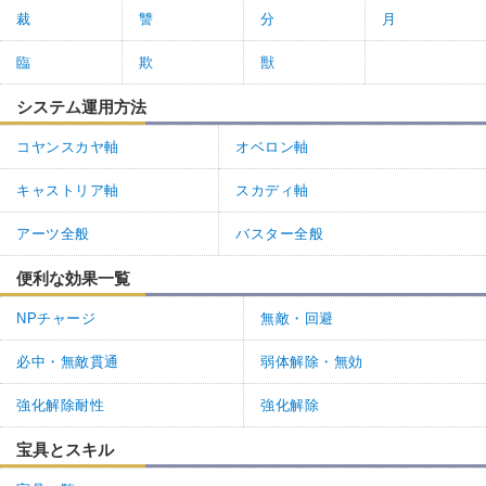
裁
讐
分
月
臨
欺
獣
システム運用方法
コヤンスカヤ軸
オベロン軸
キャストリア軸
スカディ軸
アーツ全般
バスター全般
便利な効果一覧
NPチャージ
無敵・回避
必中・無敵貫通
弱体解除・無効
強化解除耐性
強化解除
宝具とスキル