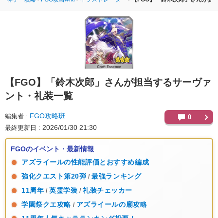
【FGO】
「鈴木次郎」さんが担当するサーヴァ
ント・礼装一覧
FGO攻略班
編集者
0
2026/01/30 21:30
最終更新日
FGOのイベント・最新情報
アズライールの性能評価とおすすめ編成
強化クエスト第20弾
最強ランキング
/
11周年
英霊学装
礼装チェッカー
/
/
学園祭クエ攻略
アズライールの廟攻略
/