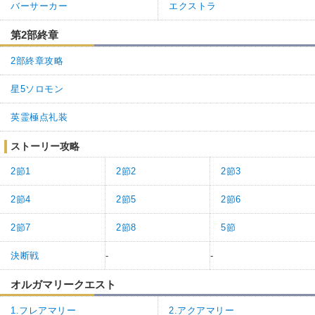
バーサーカー
エクストラ
第2部終章
2部終章攻略
星5ソロモン
英霊極点礼装
ストーリー攻略
2節1
2節2
2節3
2節4
2節5
2節6
2節7
2節8
5節
決断戦
-
-
オルガマリークエスト
1.フレアマリー
2.アクアマリー