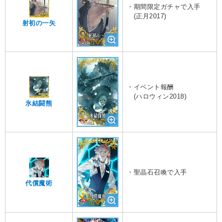
・期間限定ガチャで入手
(正月2017)
射初の一矢
・イベント報酬
(ハロウィン2018)
氷結闘熊
・聖晶石召喚で入手
代償魔術