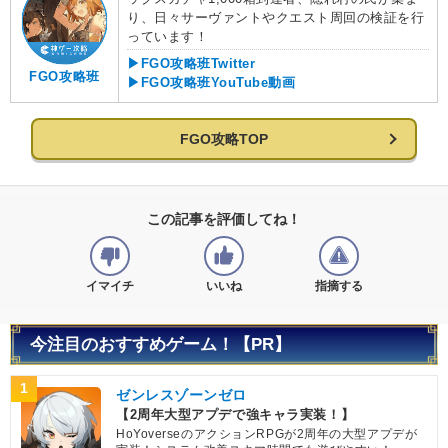
り、日々サーヴァントやクエスト周回の検証を行
っています！
▶FGO攻略班Twitter
FGO攻略班
▶FGO攻略班YouTube動画
FGO攻略TOP
この記事を評価してね！
イマイチ
いいね
指摘する
今注目のおすすめゲーム！【PR】
1
ゼンレスゾーンゼロ
【2周年大型アプデで強キャラ実装！】
HoYoverseのアクションRPGが2周年の大型アプデが