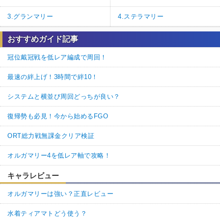
3.グランマリー
4.ステラマリー
おすすめガイド記事
冠位戴冠戦を低レア編成で周回！
最速の絆上げ！3時間で絆10！
システムと横並び周回どっちが良い？
復帰勢も必見！今から始めるFGO
ORT総力戦無課金クリア検証
オルガマリー4を低レア軸で攻略！
キャラレビュー
オルガマリーは強い？正直レビュー
水着ティアマトどう使う？