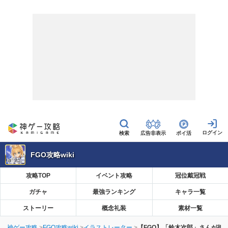
広告非表示
ポイ活
FGO攻略wiki
攻略TOP
イベント攻略
冠位戴冠戦
ガチャ
最強ランキング
キャラ一覧
ストーリー
概念礼装
素材一覧
神ゲー攻略
FGO攻略wiki
イラストレーター
【FGO】「鈴木次郎」さんが担