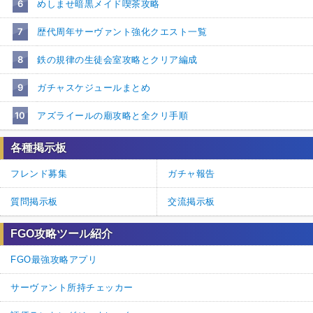
6
めしませ暗黒メイド喫茶攻略
7
歴代周年サーヴァント強化クエスト一覧
8
鉄の規律の生徒会室攻略とクリア編成
9
ガチャスケジュールまとめ
10
アズライールの廟攻略と全クリ手順
各種掲示板
フレンド募集
ガチャ報告
質問掲示板
交流掲示板
FGO攻略ツール紹介
FGO最強攻略アプリ
サーヴァント所持チェッカー