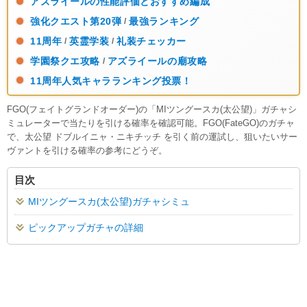
アズライールの性能評価とおすすめ編成
強化クエスト第20弾
最強ランキング
/
11周年
英霊学装
礼装チェッカー
/
/
学園祭クエ攻略
アズライールの廟攻略
/
11周年人気キャラランキング投票！
FGO(フェイトグランドオーダー)の「MIツングースカ(太公望)」ガチャシ
ミュレーターで当たりを引ける確率を確認可能。FGO(FateGO)のガチャ
で、太公望 ドブルイニャ・ニキチッチ を引く前の運試し、狙いたいサー
ヴァントを引ける確率の参考にどうぞ。
目次
MIツングースカ(太公望)ガチャシミュ
ピックアップガチャの詳細