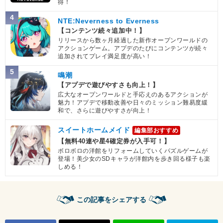
得！
4
NTE:Neverness to Everness
【コンテンツ続々追加中！】
リリースから数ヶ月経過した新作オープンワールドの
アクションゲーム。アプデのたびにコンテンツが続々
追加されてプレイ満足度が高い！
5
鳴潮
【アプデで遊びやすさも向上！】
広大なオープンワールドと手応えのあるアクションが
魅力！アプデで移動改善や日々のミッション難易度緩
和で、さらに遊びやすさが向上！
スイートホームメイド
編集部おすすめ
【無料40連や星4確定券が入手可！】
ボロボロの洋館をリフォームしていくパズルゲームが
登場！美少女のSDキャラが洋館内を歩き回る様子も楽
しめる！
この記事をシェアする