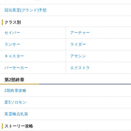
冠位英霊(グランド)予想
クラス別
セイバー
アーチャー
ランサー
ライダー
キャスター
アサシン
バーサーカー
エクストラ
第2部終章
2部終章攻略
星5ソロモン
英霊極点礼装
ストーリー攻略