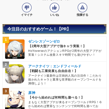
イマイチ
いいね
指摘する
今注目のおすすめゲーム！【PR】
1
ゼンレスゾーンゼロ
【2周年大型アプデで強キャラ実装！】
HoYoverseのアクションRPGが2周年の大型アプデが
実装！システム改善スキマ時間でも遊びやすい！
2
アークナイツ：エンドフィールド
【戦闘も工業発展も自由自在！】
アークナイツ最新作は圧倒的人気の注目作！こだわり
抜かれたキャラと重厚な世界観のオープンワールドを
満喫しよう！
3
原神
【今から始めれば何時間も遊べる！】
まもなく大型アプデが来るオープンワールドRPG！今
から始めれば豊富なコンテンツで何時間も遊べてお