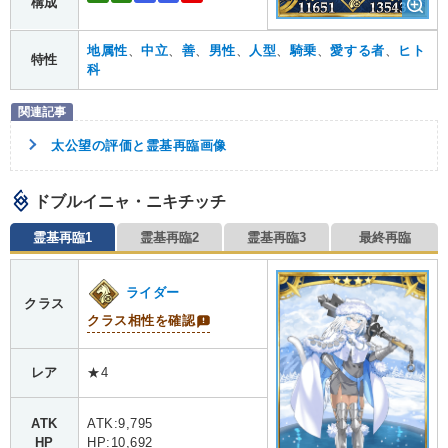
構成
地属性
、
中立
、
善
、
男性
、
人型
、
騎乗
、
愛する者
、
ヒト
特性
科
太公望の評価と霊基再臨画像
ドブルイニャ・ニキチッチ
霊基再臨1
霊基再臨2
霊基再臨3
最終再臨
ライダー
クラス
クラス相性を確認
レア
★4
ATK
ATK:9,795
HP
HP:10,692