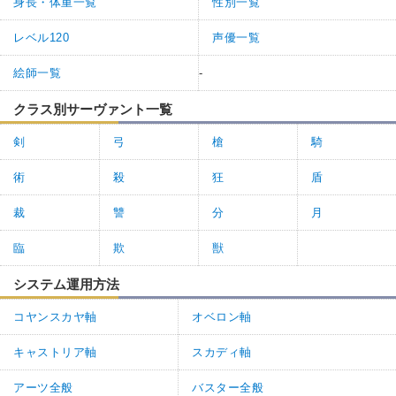
身長・体重一覧
性別一覧
レベル120
声優一覧
絵師一覧
-
クラス別サーヴァント一覧
剣
弓
槍
騎
術
殺
狂
盾
裁
讐
分
月
臨
欺
獣
システム運用方法
コヤンスカヤ軸
オベロン軸
キャストリア軸
スカディ軸
アーツ全般
バスター全般