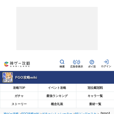
広告非表示
ポイ活
FGO攻略wiki
攻略TOP
イベント攻略
冠位戴冠戦
ガチャ
最強ランキング
キャラ一覧
ストーリー
概念礼装
素材一覧
神ゲー攻略
FGO攻略wiki
ガチャシミュレーター
MIツングースカ
【FGO】