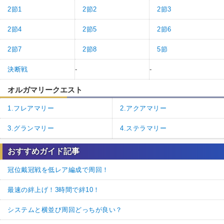
2節1
2節2
2節3
2節4
2節5
2節6
2節7
2節8
5節
決断戦
-
-
オルガマリークエスト
1.フレアマリー
2.アクアマリー
3.グランマリー
4.ステラマリー
おすすめガイド記事
冠位戴冠戦を低レア編成で周回！
最速の絆上げ！3時間で絆10！
システムと横並び周回どっちが良い？