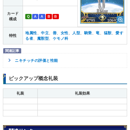
カード
Q
A
A
B
B
構成
地属性
、
中立
、
善
、
女性
、
人型
、
騎乗
、
竜
、
猛獣
、
愛す
特性
る者
、
魔獣型
、
ケモノ科
ニキチッチの評価と性能
ピックアップ概念礼装
礼装
礼装効果