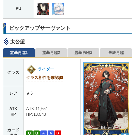
PU
ピックアップサーヴァント
太公望
霊基再臨1
霊基再臨2
霊基再臨3
最終再臨
ライダー
クラス
クラス相性を確認
レア
★5
ATK
ATK:11,651
HP
HP:13,543
カード
Q
Q
A
A
B