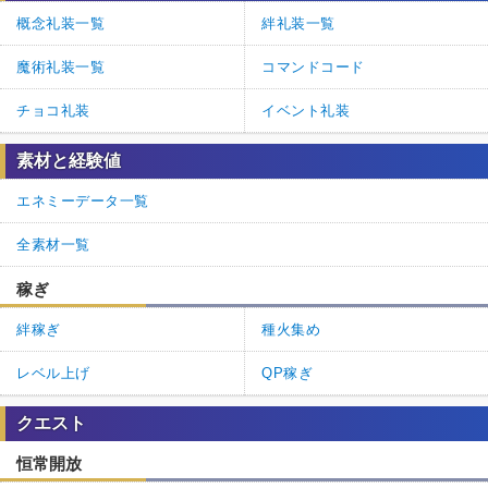
概念礼装一覧
絆礼装一覧
魔術礼装一覧
コマンドコード
チョコ礼装
イベント礼装
素材と経験値
エネミーデータ一覧
全素材一覧
稼ぎ
絆稼ぎ
種火集め
レベル上げ
QP稼ぎ
クエスト
恒常開放