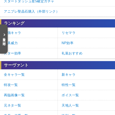
スタートダッシュ星5確定ガチャ
アニプレ聖晶石購入（外部リンク）
ランキング
最強キャラ
リセマラ
目次を開く
宝具威力
NP効率
スター効率
礼装おすすめ
サーヴァント
全キャラ一覧
新キャラ
特攻一覧
特性一覧
再臨画像一覧
ボイス一覧
元ネタ一覧
天地人一覧