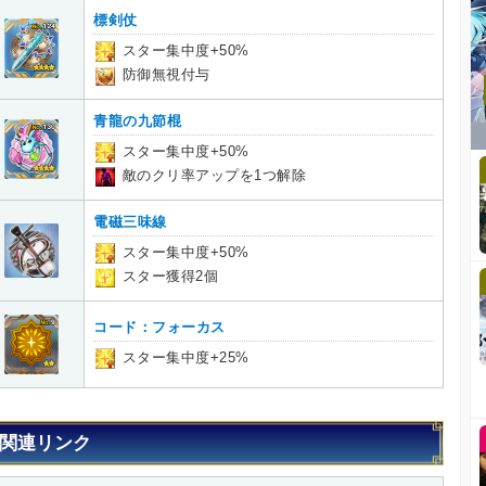
標剣仗
スター集中度+50%
防御無視付与
青龍の九節棍
スター集中度+50%
敵のクリ率アップを1つ解除
電磁三味線
スター集中度+50%
スター獲得2個
コード：フォーカス
スター集中度+25%
関連リンク