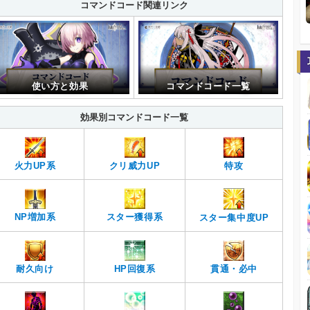
コマンドコード関連リンク
使い方と効果
コマンドコード一覧
効果別コマンドコード一覧
火力UP系
クリ威力UP
特攻
スター獲得系
NP増加系
スター集中度UP
耐久向け
貫通・必中
HP回復系