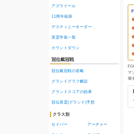
アズライール
11周年福袋
デスティニーオーダー
英霊学装一覧
カウントダウン
冠位戴冠戦
F
冠位戴冠戦の攻略
マ
備
グランドグラフ解説
グランドスコアの効果
冠位英霊(グランド)予想
クラス別
セイバー
アーチャー