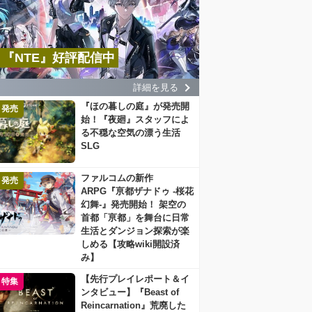
『NTE』好評配信中
詳細を見る
『ほの暮しの庭』が発売開
発売
始！『夜廻』スタッフによ
る不穏な空気の漂う生活
SLG
ファルコムの新作
発売
ARPG『亰都ザナドゥ -桜花
幻舞-』発売開始！ 架空の
首都「亰都」を舞台に日常
生活とダンジョン探索が楽
しめる【攻略wiki開設済
み】
【先行プレイレポート＆イ
特集
ンタビュー】『Beast of
Reincarnation』荒廃した