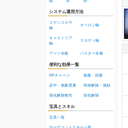
臨
欺
獣
システム運用方法
コヤンスカヤ
オベロン軸
軸
キャストリア
スカディ軸
軸
アーツ全般
バスター全般
便利な効果一覧
NPチャージ
無敵・回避
必中・無敵貫通
弱体解除・無効
強化解除耐性
強化解除
宝具とスキル
宝具一覧
サーヴァントスキル一覧