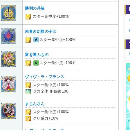
勝利の兵装
スター集中度+100%
未青き幻想の令印
A
スター集中度+100%
富を運ぶもの
Q
スター集中度+100％
ヴィヴ・ラ・フランス
スター集中度+100%
味方全体HP回復100
まじんさん
スター集中度+100%
クリ威力+10%