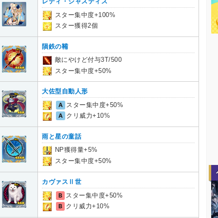
レディ・ジャスティス
スター集中度+100%
スター獲得2個
隕鉄の鞴
敵にやけど付与3T/500
スター集中度+50%
大佐型自動人形
A
スター集中度+50%
A
クリ威力+10%
雨と星の童話
NP獲得量+5%
スター集中度+50%
カヴァスⅡ世
B
スター集中度+50%
B
クリ威力+10%