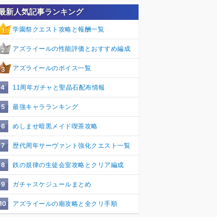
最新人気記事ランキング
学園祭クエスト攻略と報酬一覧
1
アズライールの性能評価とおすすめ編成
2
アズライールのボイス一覧
3
4
11周年ガチャと聖晶石配布情報
5
最強キャラランキング
6
めしませ暗黒メイド喫茶攻略
7
歴代周年サーヴァント強化クエスト一覧
8
鉄の規律の生徒会室攻略とクリア編成
9
ガチャスケジュールまとめ
10
アズライールの廟攻略と全クリ手順