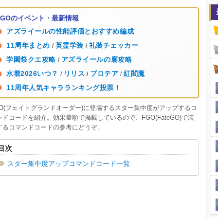
FGOのイベント・最新情報
アズライールの性能評価とおすすめ編成
11周年まとめ
英霊学装
礼装チェッカー
/
/
学園祭クエ攻略
アズライールの廟攻略
/
水着2026いつ？
リリス
プロテア
紅閻魔
/
/
/
11周年人気キャラランキング投票！
GO(フェイトグランドオーダー)に登場するスター集中度がアップするコ
ンドコードを紹介。効果量順で掲載しているので、FGO(FateGO)で装
するコマンドコードの参考にどうぞ。
目次
スター集中度アップコマンドコード一覧