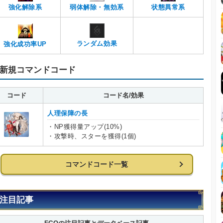
強化解除系
弱体解除・無効系
状態異常系
ランダム効果
強化成功率UP
新規コマンドコード
コード
コード名/効果
人理保障の長
・NP獲得量アップ(10%)
・攻撃時、スターを獲得(1個)
コマンドコード一覧
注目記事