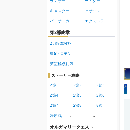
ランサー
ライダー
キャスター
アサシン
バーサーカー
エクストラ
第2部終章
2部終章攻略
星5ソロモン
英霊極点礼装
ストーリー攻略
2節1
2節2
2節3
2節4
2節5
2節6
2節7
2節8
5節
決断戦
-
-
オルガマリークエスト