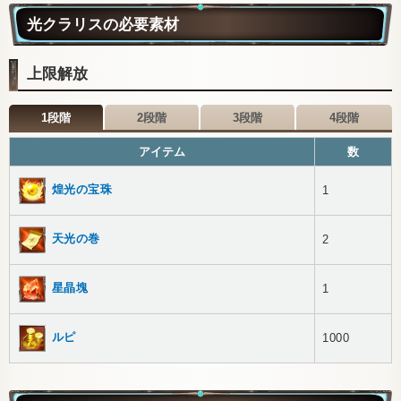
光クラリスの必要素材
上限解放
1段階
2段階
3段階
4段階
アイテム
数
煌光の宝珠
1
天光の巻
2
星晶塊
1
ルピ
1000