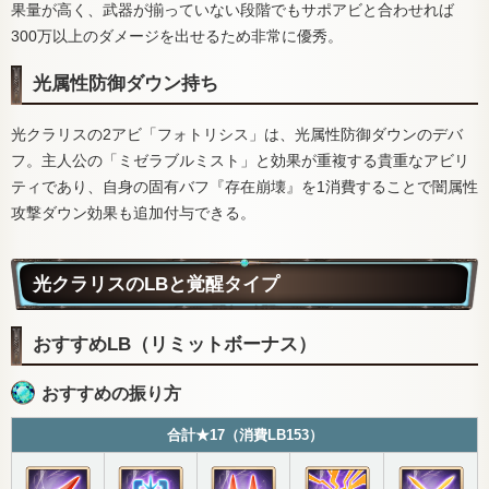
果量が高く、武器が揃っていない段階でもサポアビと合わせれば
300万以上のダメージを出せるため非常に優秀。
光属性防御ダウン持ち
光クラリスの2アビ「フォトリシス」は、光属性防御ダウンのデバ
フ。主人公の「ミゼラブルミスト」と効果が重複する貴重なアビリ
ティであり、自身の固有バフ『存在崩壊』を1消費することで闇属性
攻撃ダウン効果も追加付与できる。
光クラリスのLBと覚醒タイプ
おすすめLB（リミットボーナス）
おすすめの振り方
合計★17（消費LB153）