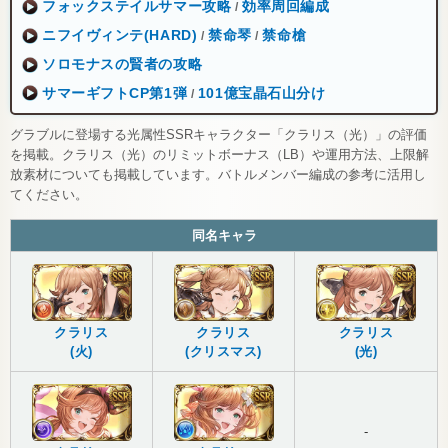
フォックステイルサマー攻略
効率周回編成
/
ニフイヴィンテ(HARD)
禁命琴
禁命槍
/
/
ソロモナスの賢者の攻略
サマーギフトCP第1弾
101億宝晶石山分け
/
グラブルに登場する光属性SSRキャラクター「クラリス（光）」の評価
を掲載。クラリス（光）のリミットボーナス（LB）や運用方法、上限解
放素材についても掲載しています。バトルメンバー編成の参考に活用し
てください。
同名キャラ
クラリス
クラリス
クラリス
(火)
(クリスマス)
(光)
-