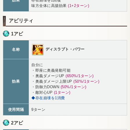
効果
存在崩壊を2回復
味方全体に高揚効果
(1+2ターン)
アビリティ
1アビ
ディスラプト・パワー
名称
自分に
・即座に奥義発動可能
・奥義ダメージUP
(650%/1ターン)
効果
・奥義ダメージ上限UP
(50%/1ターン)
・防御力DOWN
(50%/1ターン)
・敵対心UP
(1ターン)
◆存在崩壊を1消費
使用間隔
9ターン
2アビ