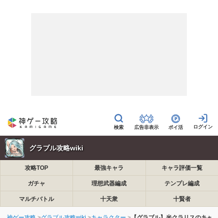
広告非表示
ポイ活
グラブル攻略wiki
攻略TOP
最強キャラ
キャラ評価一覧
ガチャ
理想武器編成
テンプレ編成
マルチバトル
十天衆
十賢者
神ゲー攻略
グラブル攻略wiki
キャラクター
【グラブル】光クラリスのキャ