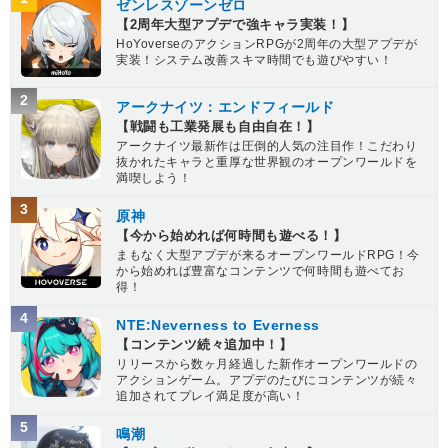
ゼンレスゾーンゼロ
【2周年大型アプデで強キャラ実装！】
HoYoverseのアクションRPGが2周年の大型アプデが
実装！システム改善スキマ時間でも遊びやすい！
2
アークナイツ：エンドフィールド
【戦闘も工業発展も自由自在！】
アークナイツ最新作は圧倒的人気の注目作！こだわり
抜かれたキャラと重厚な世界観のオープンワールドを
満喫しよう！
3
原神
【今から始めれば何時間も遊べる！】
まもなく大型アプデが来るオープンワールドRPG！今
から始めれば豊富なコンテンツで何時間も遊べてお
得！
4
NTE:Neverness to Everness
【コンテンツ続々追加中！】
リリースから数ヶ月経過した新作オープンワールドの
アクションゲーム。アプデのたびにコンテンツが続々
追加されてプレイ満足度が高い！
5
鳴潮