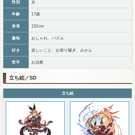
性別
女
年齢
17歳
身長
152cm
趣味
おしゃれ、パズル
好き
楽しいこと、お祭り騒ぎ、みかん
苦手
お説教
立ち絵／SD
立ち絵