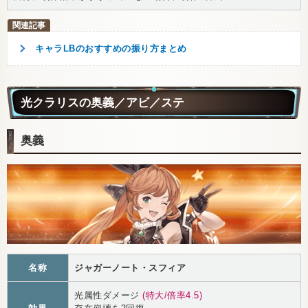
キャラLBのおすすめの振り方まとめ
光クラリスの奥義／アビ／ステ
奥義
名称
ジャガーノート・スフィア
光属性ダメージ
(特大/倍率4.5)