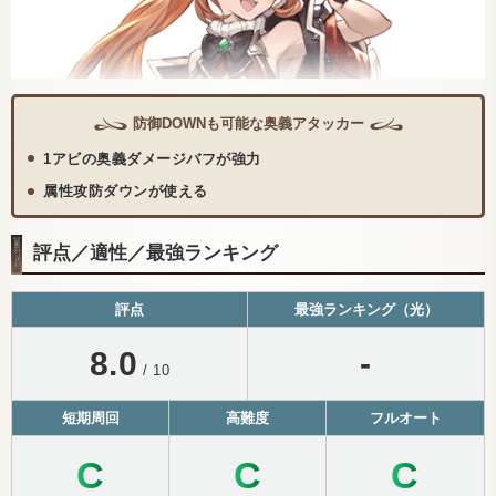
防御DOWNも可能な奥義アタッカー
1アビの奥義ダメージバフが強力
属性攻防ダウンが使える
評点／適性／最強ランキング
評点
最強ランキング（光）
8.0
-
/ 10
短期周回
高難度
フルオート
C
C
C