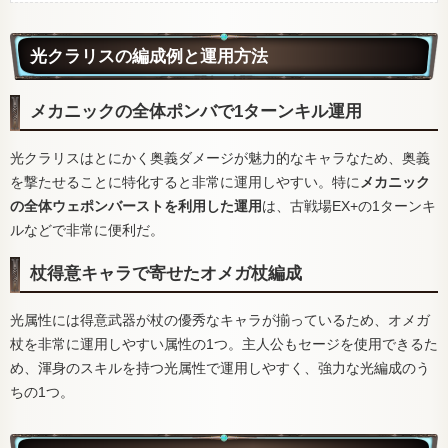
光クラリスの編成例と運用方法
メカニックの全体ポンバで1ターンキル運用
光クラリスはとにかく奥義ダメージが魅力的なキャラなため、奥義
を撃たせることに特化すると非常に運用しやすい。特に
メカニック
の全体ウェポンバーストを利用した運用
は、古戦場EX+の1ターンキ
ルなどで非常に便利だ。
杖得意キャラで寄せたオメガ杖編成
光属性には得意武器が杖の優秀なキャラが揃っているため、オメガ
杖を非常に運用しやすい属性の1つ。主人公もセージを使用できるた
め、渾身のスキルを持つ光属性で運用しやすく、強力な光編成のう
ちの1つ。