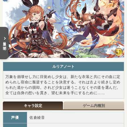
目次を開く
ルリアノート
万象を崩壊せし力に目覚めし少女は、新たな衣装と共にその血に定
められし宿命に叛逆することを決意する。それは古より続きし定め
られた道からの脱却。されど少女は迷うことなくその道を選んだ。
全ては自身の想いを貫き、望む未来を手にするために……
キャラ設定
ゲーム内種別
声優
佐倉綾音