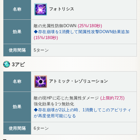
フォトリシス
名称
敵の光属性防御DOWN
(25%/180秒)
効果
◆存在崩壊を1消費して闇属性攻撃DOWN効果追加
(15%/180秒)
使用間隔
5ターン
3アビ
アトミック・レゾリューション
名称
敵の現HPに応じた無属性ダメージ
(上限約72万)
強化効果を1つ無効化
効果
◆存在崩壊が2以上の時、1消費してこのアビリティ
が再度使用可能になる
使用間隔
6ターン