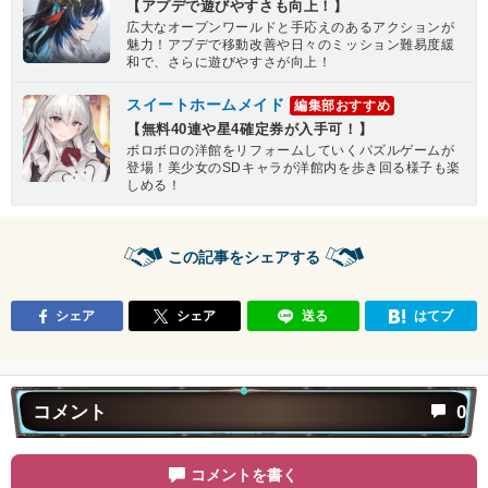
【アプデで遊びやすさも向上！】
広大なオープンワールドと手応えのあるアクションが
魅力！アプデで移動改善や日々のミッション難易度緩
和で、さらに遊びやすさが向上！
スイートホームメイド
編集部おすすめ
【無料40連や星4確定券が入手可！】
ボロボロの洋館をリフォームしていくパズルゲームが
登場！美少女のSDキャラが洋館内を歩き回る様子も楽
しめる！
この記事をシェアする
シェア
シェア
送る
はてブ
コメント
0
コメントを書く