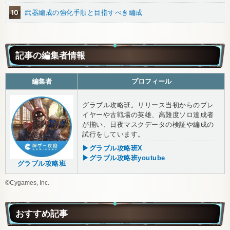
10
武器編成の強化手順と目指すべき編成
記事の編集者情報
編集者
プロフィール
グラブル攻略班。リリース当初からのプレ
イヤーや古戦場の英雄、高難度ソロ達成者
が揃い、日夜マスクデータの検証や編成の
試行をしています。
▶グラブル攻略班X
▶グラブル攻略班youtube
グラブル攻略班
©Cygames, Inc.
おすすめ記事