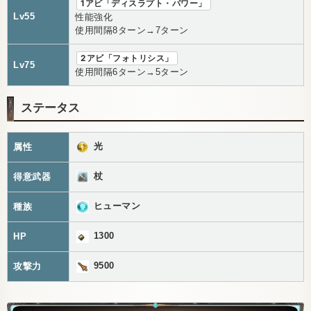
1アビ「ディスラプト・パワー」
Lv55
性能強化
使用間隔8ターン→7ターン
2アビ「フォトリシス」
Lv75
使用間隔6ターン→5ターン
ステータス
光
属性
杖
得意武器
ヒューマン
種族
1300
HP
9500
攻撃力