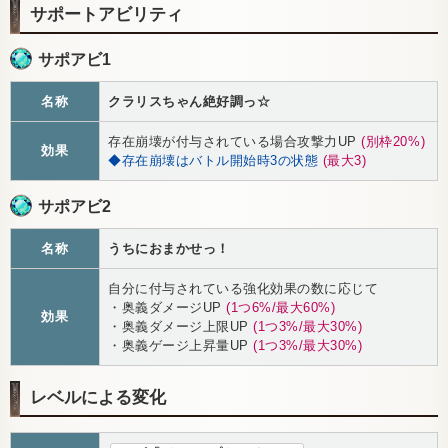
サポートアビリティ
サポアビ1
名称
クラリスちゃん絶好調っ☆
存在崩壊が付与されている場合攻撃力UP
(別枠20%)
効果
◆存在崩壊はバトル開始時3の状態
(最大3)
サポアビ2
名称
うちにおまかせっ！
自分に付与されている強化効果の数に応じて
・奥義ダメージUP
(1つ6%/最大60%)
効果
・奥義ダメージ上限UP
(1つ3%/最大30%)
・奥義ゲージ上昇量UP
(1つ3%/最大30%)
レベルによる変化