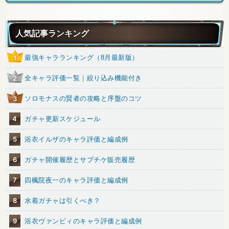
人気記事ランキング
最強キャラランキング（8月最新版）
1
全キャラ評価一覧｜絞り込み機能付き
2
ソロモナスの賢者の攻略と序盤のコツ
3
4
ガチャ更新スケジュール
5
浴衣イルザのキャラ評価と編成例
6
ガチャ開催履歴とサプチケ販売履歴
7
四楓院夜一のキャラ評価と編成例
8
水着ガチャは引くべき？
9
浴衣ヴァンピィのキャラ評価と編成例