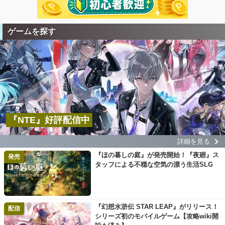
ゲームを探す
『NTE』好評配信中
詳細を見る
『ほの暮しの庭』が発売開始！『夜廻』ス
発売
タッフによる不穏な空気の漂う生活SLG
『幻想水滸伝 STAR LEAP』がリリース！
配信
シリーズ初のモバイルゲーム【攻略wiki開