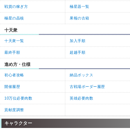
戦貨の稼ぎ方
極星器一覧
名無しさん
通報
5.
極星の晶核
果報の古箱
関連記事の「ダマスカスを使うべき武器 闇属性」 のリンクがグ
十天衆
ラフェスになってます
0
0
十天衆一覧
加入手順
返信
(0)
最終手順
超越手順
神ゲー攻略@グラブル班
通報
4.
進め方・仕様
>>3
ご指摘ありがとうございます。ケルベロスオーダーの三手効果量を
初心者攻略
納品ボックス
7.0%に修正しました。
開催履歴
古戦場ボーダー履歴
今後とも神ゲー攻略をよろしくお願いします。
10万位必要肉数
英雄必要肉数
1
4
返信
(0)
貢献度調整
名無しさん
通報
3.
キャラクター
オーダーの方もずれてませんか？