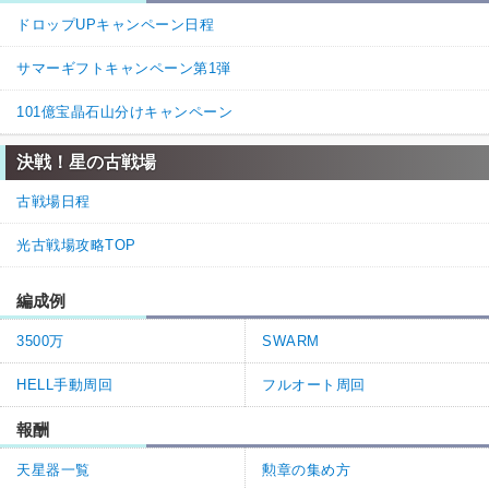
ドロップUPキャンペーン日程
名無しさん
通報
7.
サマーギフトキャンペーン第1弾
最適解ケル銃2本はソロソロ消した方が良さそうです
101億宝晶石山分けキャンペーン
0
0
返信
(1)
決戦！星の古戦場
8.
グラブル攻略班＠神ゲー攻略
通報
>>7

古戦場日程
コメントありがとうございます。

該当箇所の修正を行いました。

光古戦場攻略TOP
今後とも神ゲー攻略をよろしくお願いします。
0
0
編成例
返信
3500万
SWARM
グラブル攻略班＠神ゲー攻略
通報
6.
HELL手動周回
フルオート周回
>>5
報酬
コメントありがとうございます。リンク先を修正しました。
天星器一覧
勲章の集め方
0
0
返信
(0)