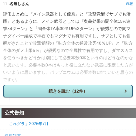
名無しさん
通報
11.
評価まとめに『メイン武器として優秀』と『攻撃覚醒でサブでも活
躍』とあるように、メイン武器としては『奥義効果の闇全体15%追
撃×4ターン』と『闇全体TA率30％UP×3ターン』が優秀なので闇マ
ナダイバー編成で神石でもマグナでも有用ですし、サブとしても覚
醒がきたことで攻撃覚醒の『味方全体の通常攻刃40％UP』と『味方
全体のダメ上限5％』が優秀なので全属性で有用ですし、ダマスカス
を使うべきかどうかは別にして必要本数0本というのはどうなのかな
と思います。必要本数0本はもっと役に立たない武器に限定した方が
いいように思いますし、パラゾニウムは必要本数1本でいいと思うの
ですが。
0
0
返信
(1)
続きを読む（12件）
12.
グラブル攻略班＠神ゲー攻略
通報
>>11

公式告知
コメントありがとうございます。

「これグラ」2026年7月
仰る通り、パラゾニウムはメインとしてもサブとしても優秀
な武器です。

速報記事