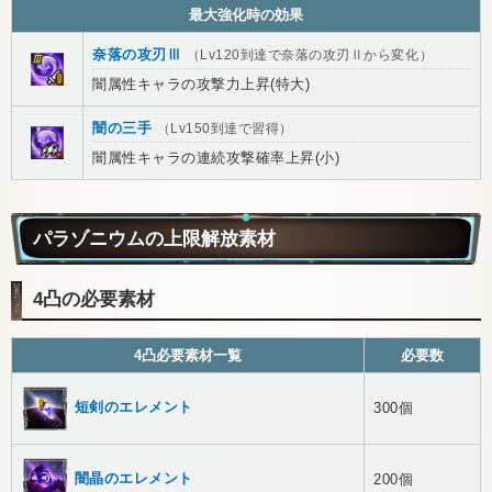
最大強化時の効果
奈落の攻刃Ⅲ
（Lv120到達で奈落の攻刃Ⅱから変化）
闇属性キャラの攻撃力上昇(特大)
闇の三手
（Lv150到達で習得）
闇属性キャラの連続攻撃確率上昇(小)
パラゾニウムの上限解放素材
4凸の必要素材
4凸必要素材一覧
必要数
短剣のエレメント
300個
闇晶のエレメント
200個