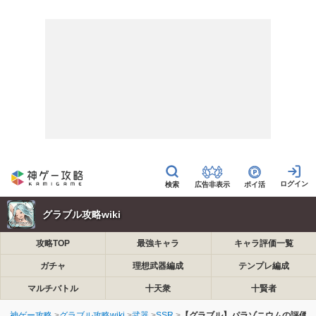
広告非表示
ポイ活
グラブル攻略wiki
攻略TOP
最強キャラ
キャラ評価一覧
ガチャ
理想武器編成
テンプレ編成
マルチバトル
十天衆
十賢者
神ゲー攻略
グラブル攻略wiki
武器
SSR
【グラブル】パラゾニウムの評価と