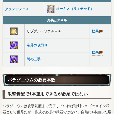
オーキス（リミテッド）
グランデフェス
奥義とスキル
リゾブル・ソウル＋＋
効果
奈落の攻刃Ⅲ
効果
闇の三手
パラゾニウムの必要本数
攻撃覚醒で1本運用できるが必須ではない
パラゾニウムは攻撃覚醒まで完了していれば短剣ジョブのメイン武
器として優秀だが、作成が必須の武器ではない。自然に4本揃った場