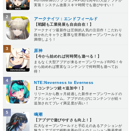
HoYoverseのアクションRPGが2周年の大型アプデが
実装！システム改善スキマ時間でも遊びやすい！
2
アークナイツ：エンドフィールド
【戦闘も工業発展も自由自在！】
アークナイツ最新作は圧倒的人気の注目作！こだわり
抜かれたキャラと重厚な世界観のオープンワールドを
満喫しよう！
3
原神
【今から始めれば何時間も遊べる！】
まもなく大型アプデが来るオープンワールドRPG！今
から始めれば豊富なコンテンツで何時間も遊べてお
得！
4
NTE:Neverness to Everness
【コンテンツ続々追加中！】
リリースから数ヶ月経過した新作オープンワールドの
アクションゲーム。アプデのたびにコンテンツが続々
追加されてプレイ満足度が高い！
5
鳴潮
【アプデで遊びやすさも向上！】
広大なオープンワールドと手応えのあるアクションが
魅力！アプデで移動改善や日々のミッション難易度緩