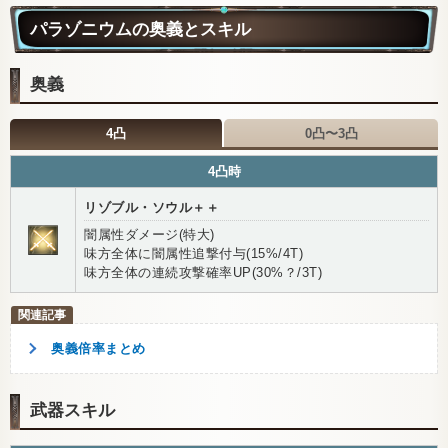
パラゾニウムの奥義とスキル
奥義
4凸
0凸〜3凸
4凸時
リゾブル・ソウル＋＋
闇属性ダメージ(特大)
味方全体に闇属性追撃付与(15%/4T)
味方全体の連続攻撃確率UP(30%？/3T)
奥義倍率まとめ
武器スキル