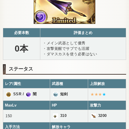
必要本数
評価まとめ
・メイン武器として優秀
0本
・攻撃覚醒でサブでも活躍
・ダマスカスを使う必要はない
ステータス
レア/属性
武器種
上限解放
SSR
/
闇
短剣
★★★
★
MaxLv
HP
攻撃力
310
3200
150
入手方法
解放キャラ