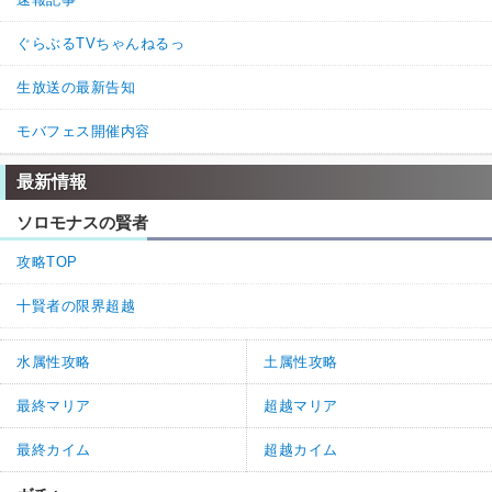
ただ、メイン武器では、ゾーシモスやエレシュキガル、エク
スカリバーなど通常軸で優秀な武器が多いため、相対的に評
ぐらぶるTVちゃんねるっ
価が落ちると考えています。

サブとしては、様々な武器が登場し現状他属性の攻撃覚醒を
生放送の最新告知
入れる枠が無い状況です。

必要本数は武器性能の優劣ではなく「ダマスカスを使ってで
モバフェス開催内容
も揃える必要があるか」を基準にしており、今回は必要本数
を0本と評価しています。

最新情報
最後に、パラゾニウムはヒット数予兆対策で奥義追撃が有用
ソロモナスの賢者
である点には変わりなく、今後のマルチボスによっては評価
があがる可能性が充分ありえる武器だと考えています。

攻略TOP
今後とも神ゲー攻略をよろしくお願いいたします。
十賢者の限界超越
0
0
返信
水属性攻略
土属性攻略
中級者
通報
9.
最終マリア
超越マリア
教えてください。ニ凸パラゾニウムあるのですがヒヒ１個入れるの
はありでしょうか?
最終カイム
超越カイム
0
0
返信
(1)