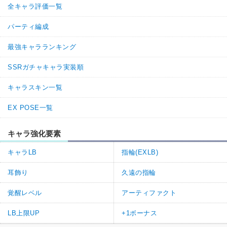
全キャラ評価一覧
2
2
返信
(0)
パーティ編成
神ゲー攻略@グラブル班
通報
2.
最強キャラランキング
>>1
SSRガチャキャラ実装順
コメントありがとうございます。
キャラスキン一覧
三手スキル解説ページの3.5%が正しい数値になるためパラゾニウム
のページに記載している数値を修正いたしました。
EX POSE一覧
今後とも神ゲー攻略をよろしくお願いします。
キャラ強化要素
1
5
返信
(0)
キャラLB
指輪(EXLB)
耳飾り
久遠の指輪
名無しさん
通報
1.
三手スキルの%がこのサイトの三手二手の効果量解説ページと値が
覚醒レベル
アーティファクト
違うのですがどちらが正しいの？
LB上限UP
+1ボーナス
2
2
返信
(0)