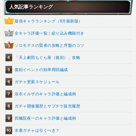
人気記事ランキング
最強キャラランキング（8月最新版）
1
全キャラ評価一覧｜絞り込み機能付き
2
ソロモナスの賢者の攻略と序盤のコツ
3
4
「天上劇団もぐら座（復刻）」攻略
5
復刻イベントの効率周回編成
6
ガチャ更新スケジュール
7
浴衣イルザのキャラ評価と編成例
8
ガチャ開催履歴とサプチケ販売履歴
9
四楓院夜一のキャラ評価と編成例
10
水着ガチャは引くべき？