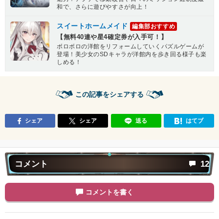
和で、さらに遊びやすさが向上！
スイートホームメイド
編集部おすすめ
【無料40連や星4確定券が入手可！】
ボロボロの洋館をリフォームしていくパズルゲームが
登場！美少女のSDキャラが洋館内を歩き回る様子も楽
しめる！
この記事をシェアする
シェア
シェア
送る
はてブ
コメント
12
コメントを書く