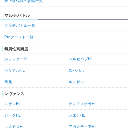
天上征伐戦の攻略一覧
マルチバトル
マルチバトル一覧
Proクエスト一覧
無属性高難度
ルシファーHL
ベルゼバブHL
ベリアルHL
スパバハ
天元
ルシゼロ
レヴァンス
ムゲンHL
ディアスポラHL
ジークHL
シエテHL
コスモスHL
アガスティアHL