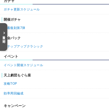
ガチャ
10.
グラブル攻略班＠神ゲー攻略
通報
ガチャ更新スケジュール
>>9

開催ガチャ
パラゾニウムは使い道がある武器なので、選択肢の1つとし
水着復刻第7弾
てはありです

目次を開く
自分の武器状況次第で入れる価値は変動するので、凸したパ
課金パック
ラゾがどのバトルや編成に組み込めるかを一度考えてみると
いいかもしれません

ステップアップクラシック
例：ハルマル短剣の武器4本達成を短剣で行うなど

イベント
以下の闇ダマスカス記事も凸判断の参考にして頂ければと思
イベント開催スケジュール
https://kamigame.jp/%E3%82%B0%E3%83%A9%E3%83%9
天上劇団もぐら座
6%E3%83%AB/%E3%82%A2%E3%82%A4%E3%83%86%E
3%83%A0/%E3%83%AC%E3%82%A2%E3%82%A2%E3%8
攻略TOP
2%A4%E3%83%86%E3%83%A0/%E3%83%80%E3%83%9
E%E3%82%B9%E3%82%AB%E3%82%B9%E9%97%87.ht
効率周回編成
ml
0
0
返信
キャンペーン