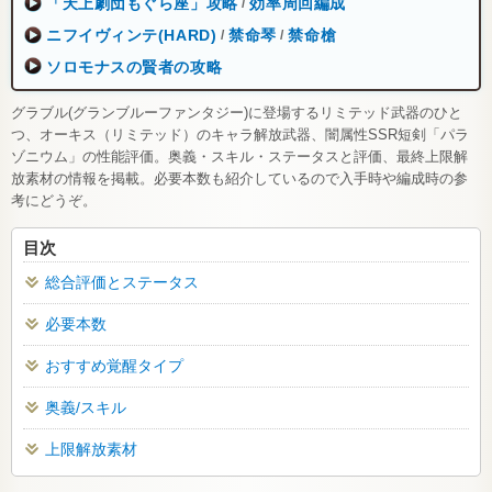
「天上劇団もぐら座」攻略
効率周回編成
/
ニフイヴィンテ(HARD)
禁命琴
禁命槍
/
/
ソロモナスの賢者の攻略
グラブル(グランブルーファンタジー)に登場するリミテッド武器のひと
つ、オーキス（リミテッド）のキャラ解放武器、闇属性SSR短剣「パラ
ゾニウム」の性能評価。奥義・スキル・ステータスと評価、最終上限解
放素材の情報を掲載。必要本数も紹介しているので入手時や編成時の参
考にどうぞ。
目次
総合評価とステータス
必要本数
おすすめ覚醒タイプ
奥義/スキル
上限解放素材