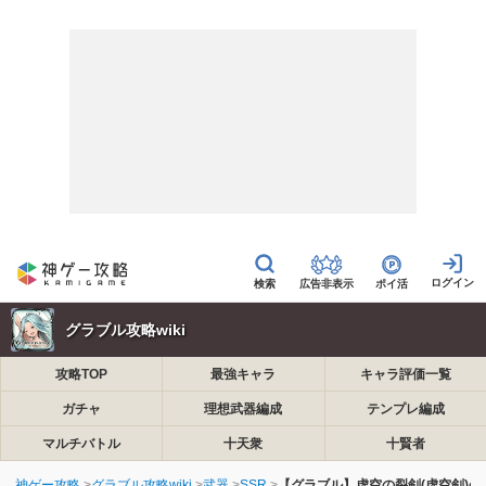
広告非表示
ポイ活
グラブル攻略wiki
攻略TOP
最強キャラ
キャラ評価一覧
ガチャ
理想武器編成
テンプレ編成
マルチバトル
十天衆
十賢者
神ゲー攻略
グラブル攻略wiki
武器
SSR
【グラブル】虚空の裂剣(虚空剣)