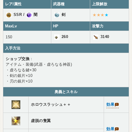
レア/属性
武器種
上限解放
SSR
/
闇
剣
★★★
★
MaxLv
HP
攻撃力
260
3140
150
入手方法
ショップ交換
：
アイテム・装備(武器・虚ろなる神器)
・虚ろなる鍵×30
・剣の銀片×10
・刃の銀片×10
奥義とスキル
ホロウスラッシュ＋＋
効果
虚脱の隻翼
効果