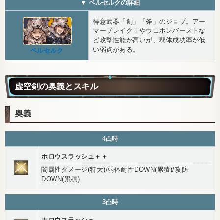
▼ ベルセルクの詳細
得意武器「剣」「斧」のジョブ。アー
マーブレイクⅡやウェポンバーストな
ど攻撃性能が高いが、弱体成功率が低
い弱点がある。
ベルセルク
虚空剣の奥義とスキル
奥義
4凸時
ホロウスラッシュ＋＋
闇属性ダメージ(特大)/弱体耐性DOWN(累積)/攻防
DOWN(累積)
3凸時
ホロウスラッシュ