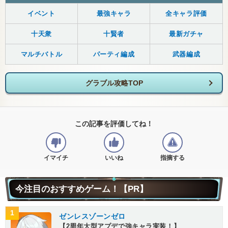
イベント
最強キャラ
全キャラ評価
十天衆
十賢者
最新ガチャ
マルチバトル
パーティ編成
武器編成
グラブル攻略TOP
この記事を評価してね！
イマイチ
いいね
指摘する
今注目のおすすめゲーム！【PR】
1
ゼンレスゾーンゼロ
【2周年大型アプデで強キャラ実装！】