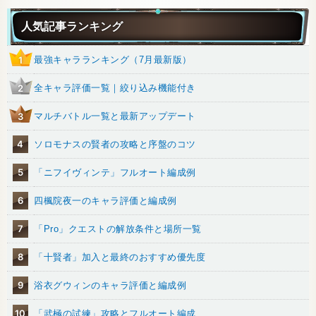
人気記事ランキング
最強キャラランキング（7月最新版）
1
全キャラ評価一覧｜絞り込み機能付き
2
マルチバトル一覧と最新アップデート
3
4
ソロモナスの賢者の攻略と序盤のコツ
5
「ニフイヴィンテ」フルオート編成例
6
四楓院夜一のキャラ評価と編成例
7
「Pro」クエストの解放条件と場所一覧
8
「十賢者」加入と最終のおすすめ優先度
9
浴衣グウィンのキャラ評価と編成例
10
「武極の試練」攻略とフルオート編成