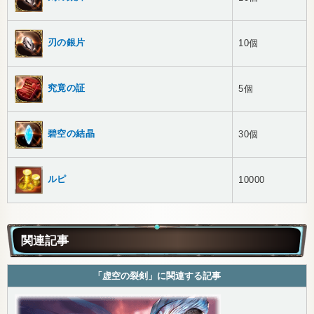
刃の銀片
10個
究竟の証
5個
碧空の結晶
30個
ルピ
10000
関連記事
「虚空の裂剣」に関連する記事