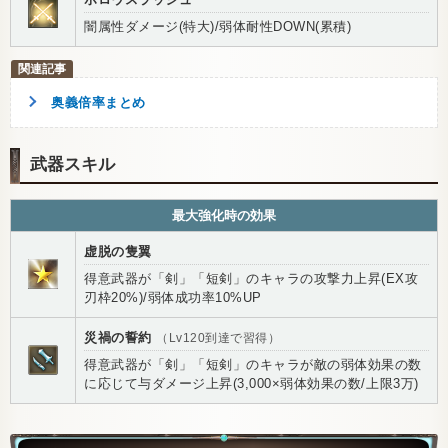
闇属性ダメージ(特大)/弱体耐性DOWN(累積)
奥義倍率まとめ
武器スキル
最大強化時の効果
虚脱の隻翼
得意武器が「剣」「短剣」のキャラの攻撃力上昇(EX攻
刃枠20%)/弱体成功率10%UP
災禍の誓約
（Lv120到達で習得）
得意武器が「剣」「短剣」のキャラが敵の弱体効果の数
に応じて与ダメージ上昇(3,000×弱体効果の数/上限3万)