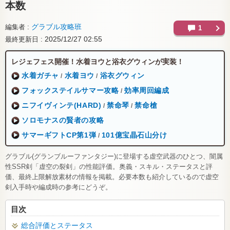
本数
グラブル攻略班
編集者
1
2025/12/27 02:55
最終更新日
レジェフェス開催！水着ヨウと浴衣グウィンが実装！
水着ガチャ
水着ヨウ
浴衣グウィン
/
/
フォックステイルサマー攻略
効率周回編成
/
ニフイヴィンテ(HARD)
禁命琴
禁命槍
/
/
ソロモナスの賢者の攻略
サマーギフトCP第1弾
101億宝晶石山分け
/
グラブル(グランブルーファンタジー)に登場する虚空武器のひとつ、闇属
性SSR剣「虚空の裂剣」の性能評価。奥義・スキル・ステータスと評
価、最終上限解放素材の情報を掲載。必要本数も紹介しているので虚空
剣入手時や編成時の参考にどうぞ。
目次
総合評価とステータス