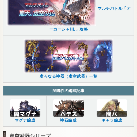
マルチバトル「ア
ーカーシャHL」攻略
虚ろなる神器（虚空武器）一覧
闇属性の編成記事
マグナ編成
神石編成
キャラ編成
虚空武器シリーズ