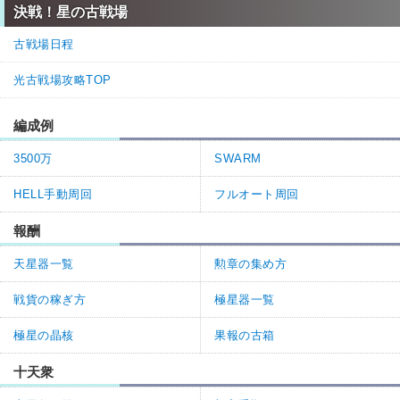
決戦！星の古戦場
古戦場日程
光古戦場攻略TOP
編成例
3500万
SWARM
HELL手動周回
フルオート周回
報酬
天星器一覧
勲章の集め方
戦貨の稼ぎ方
極星器一覧
極星の晶核
果報の古箱
十天衆