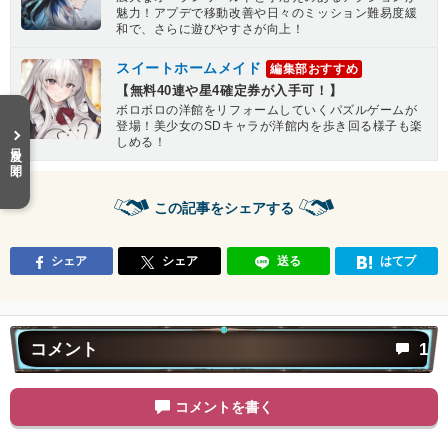
魅力！アプデで移動改善や日々のミッション難易度緩
和で、さらに遊びやすさが向上！
スイートホームメイド
編集部おすすめ
【無料40連や星4確定券が入手可！】
ボロボロの洋館をリフォームしていくパズルゲームが
登場！美少女のSDキャラが洋館内を歩き回る様子も楽
しめる！
目次を開く
この記事をシェアする
シェア
シェア
送る
はてブ
コメント
1
コメントを書く