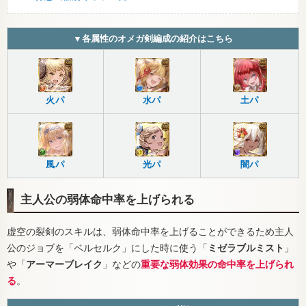
▼各属性のオメガ剣編成の紹介はこちら
火パ
水パ
土パ
風パ
光パ
闇パ
主人公の弱体命中率を上げられる
虚空の裂剣のスキルは、弱体命中率を上げることができるため主人
公のジョブを「ベルセルク」にした時に使う「
ミゼラブルミスト
」
や「
アーマーブレイク
」などの
重要な弱体効果の命中率を上げられ
る
。