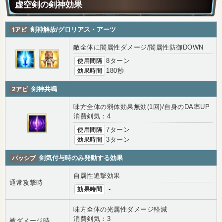
虚空剣の剣神効果
1アビ
剣神解放/グロリアス・アーツ
敵全体に闇属性ダメージ/闇属性防御DOWN
使用間隔
8ターン
効果時間
180秒
2アビ
剣神共鳴
味方全体の弱体効果無効(1回)/自身のDA率UP
消費剣気：4
使用間隔
7ターン
効果時間
3ターン
パッシブ
剣気付与時のみ発動する効果
自属性追撃効果
通常攻撃時
効果時間
-
味方全体の光属性ダメージ軽減
消費剣気：3
被ダメージ時