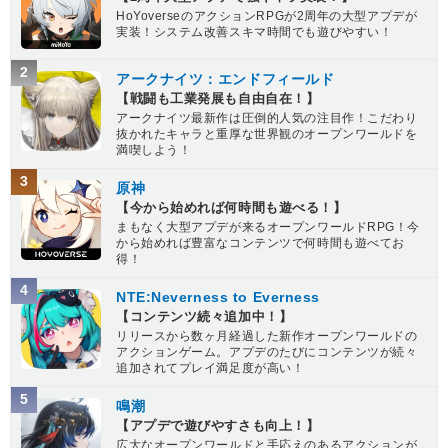
HoYoverseのアクションRPGが2周年の大型アプデが
実装！システム改善スキマ時間でも遊びやすい！
2
アークナイツ：エンドフィールド
【戦闘も工業発展も自由自在！】
アークナイツ最新作は圧倒的人気の注目作！こだわり
抜かれたキャラと重厚な世界観のオープンワールドを
満喫しよう！
3
原神
【今から始めれば何時間も遊べる！】
まもなく大型アプデが来るオープンワールドRPG！今
から始めれば豊富なコンテンツで何時間も遊べてお
得！
4
NTE:Neverness to Everness
【コンテンツ続々追加中！】
リリースから数ヶ月経過した新作オープンワールドの
アクションゲーム。アプデのたびにコンテンツが続々
追加されてプレイ満足度が高い！
5
鳴潮
【アプデで遊びやすさも向上！】
広大なオープンワールドと手応えのあるアクションが