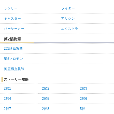
ランサー
ライダー
キャスター
アサシン
バーサーカー
エクストラ
第2部終章
2部終章攻略
星5ソロモン
英霊極点礼装
ストーリー攻略
2節1
2節2
2節3
2節4
2節5
2節6
2節7
2節8
5節