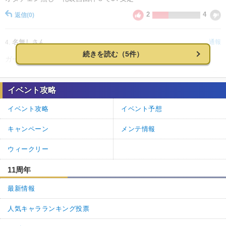
2
4
返信
(0)
名無しさん
通報
4.
続きを読む（5件）
ガーデン級がアーサーで回れと言わんばかり
0
0
返信
(0)
イベント攻略
神ゲー攻略＠FGO攻略班
通報
3.
イベント攻略
イベント予想
>>1,2
キャンペーン
メンテ情報
コメントによるご指摘ありがとうございます。
ストーリー級のエネミー情報を修正しました。
ウィークリー
0
0
返信
(0)
11周年
名無しさん
通報
2.
最新情報
ストリート級の体力...
人気キャラランキング投票
0
0
返信
(0)