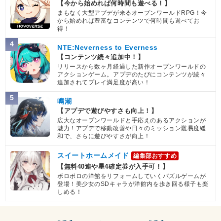
【今から始めれば何時間も遊べる！】
まもなく大型アプデが来るオープンワールドRPG！今
から始めれば豊富なコンテンツで何時間も遊べてお
得！
4
NTE:Neverness to Everness
【コンテンツ続々追加中！】
リリースから数ヶ月経過した新作オープンワールドの
アクションゲーム。アプデのたびにコンテンツが続々
追加されてプレイ満足度が高い！
5
鳴潮
【アプデで遊びやすさも向上！】
広大なオープンワールドと手応えのあるアクションが
魅力！アプデで移動改善や日々のミッション難易度緩
和で、さらに遊びやすさが向上！
スイートホームメイド
編集部おすすめ
【無料40連や星4確定券が入手可！】
ボロボロの洋館をリフォームしていくパズルゲームが
登場！美少女のSDキャラが洋館内を歩き回る様子も楽
しめる！