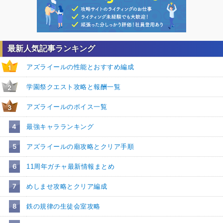
最新人気記事ランキング
アズライールの性能とおすすめ編成
1
学園祭クエスト攻略と報酬一覧
2
アズライールのボイス一覧
3
4
最強キャラランキング
5
アズライールの廟攻略とクリア手順
6
11周年ガチャ最新情報まとめ
7
めしませ攻略とクリア編成
8
鉄の規律の生徒会室攻略