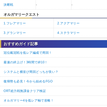
決断戦
-
-
オルガマリークエスト
1.フレアマリー
2.アクアマリー
3.グランマリー
4.ステラマリー
おすすめガイド記事
冠位戴冠戦を低レア編成で周回！
最速の絆上げ！3時間で絆10！
システムと横並び周回どっちが良い？
復帰勢も必見！今から始めるFGO
ORT総力戦無課金クリア検証
オルガマリー4を低レア軸で攻略！