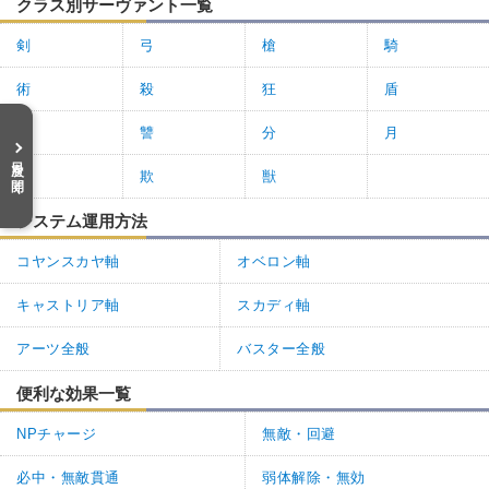
クラス別サーヴァント一覧
剣
弓
槍
騎
術
殺
狂
盾
裁
讐
分
月
目次を開く
臨
欺
獣
システム運用方法
コヤンスカヤ軸
オベロン軸
キャストリア軸
スカディ軸
アーツ全般
バスター全般
便利な効果一覧
NPチャージ
無敵・回避
必中・無敵貫通
弱体解除・無効