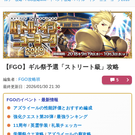
【FGO】
ギル祭予選「ストリート級」攻略
FGO攻略班
編集者
5
2026/01/30 21:30
最終更新日
FGOのイベント・最新情報
アズライールの性能評価とおすすめ編成
強化クエスト第20弾
最強ランキング
/
11周年
英霊学装
礼装チェッカー
/
/
学園祭クエ攻略
アズライールの廟攻略
/