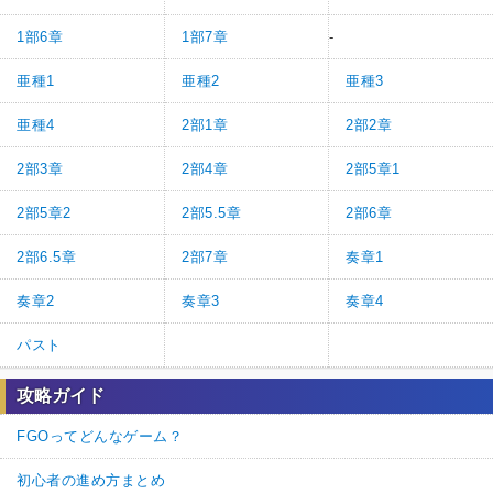
1部6章
1部7章
-
亜種1
亜種2
亜種3
亜種4
2部1章
2部2章
2部3章
2部4章
2部5章1
2部5章2
2部5.5章
2部6章
2部6.5章
2部7章
奏章1
奏章2
奏章3
奏章4
パスト
攻略ガイド
FGOってどんなゲーム？
初心者の進め方まとめ