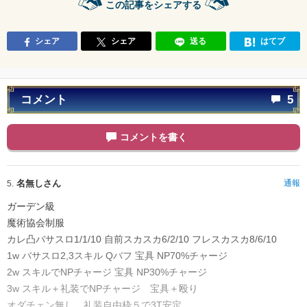
この記事をシェアする
シェア
シェア
送る
はてブ
コメント
5
コメントを書く
名無しさん
通報
5.
ガーデン級
魔術協会制服
カレ凸バサスロ1/1/10 自前スカスカ6/2/10 フレスカスカ8/6/10
1w バサスロ2,3スキル Qバフ 宝具 NP70%チャージ
2w スキルでNPチャージ 宝具 NP30%チャージ
3w スキル＋礼装でNPチャージ 宝具＋殴り
オダチェン無し 礼装自由枠５で3T安定