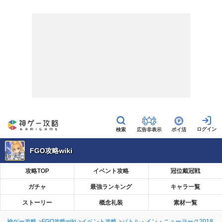
広告非表示
ポイ活
FGO攻略wiki
攻略TOP
イベント攻略
冠位戴冠戦
ガチャ
最強ランキング
キャラ一覧
ストーリー
概念礼装
素材一覧
神ゲー攻略
FGO攻略wiki
イベント攻略
バトル・イン・ニューヨーク2018