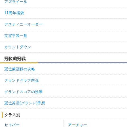
アズライール
名無しさん
通報
1.
11周年福袋
ストリート級がイチバン難しい？
デスティニーオーダー
フェルグスのＨＰ，322,887 と表記されていますが
実際は, 32,887 ですね
英霊学装一覧
0
0
返信
(0)
カウントダウン
冠位戴冠戦
冠位戴冠戦の攻略
グランドグラフ解説
グランドスコアの効果
冠位英霊(グランド)予想
クラス別
セイバー
アーチャー