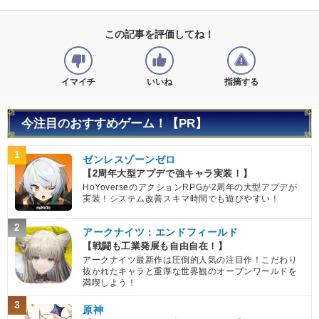
この記事を評価してね！
イマイチ
いいね
指摘する
今注目のおすすめゲーム！【PR】
1
ゼンレスゾーンゼロ
【2周年大型アプデで強キャラ実装！】
HoYoverseのアクションRPGが2周年の大型アプデが
実装！システム改善スキマ時間でも遊びやすい！
2
アークナイツ：エンドフィールド
【戦闘も工業発展も自由自在！】
アークナイツ最新作は圧倒的人気の注目作！こだわり
抜かれたキャラと重厚な世界観のオープンワールドを
満喫しよう！
3
原神