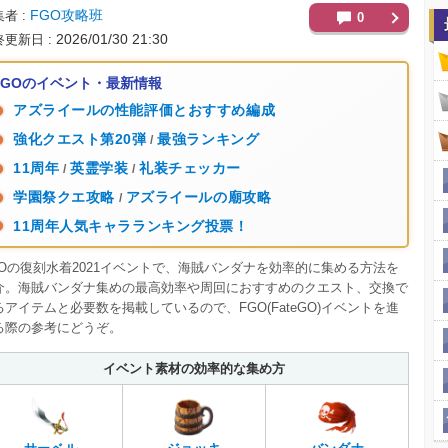
FGO攻略班
集者
0
2026/01/30 21:30
終更新日
FGOのイベント・最新情報
アズライールの性能評価とおすすめ編成
強化クエスト第20弾
最強ランキング
/
11周年
英霊学装
礼装チェッカー
/
/
学園祭クエ攻略
アズライールの廟攻略
/
11周年人気キャラランキング投票！
GOの復刻水着2021イベントで、海賊バンダナを効率的に集める方法を
介。海賊バンダナ集めの最高効率や周回におすすめのクエスト、交換で
るアイテムと必要数を掲載しているので、FGO(FateGO)イベントを進
る際の参考にどうぞ。
イベント素材の効率的な集め方