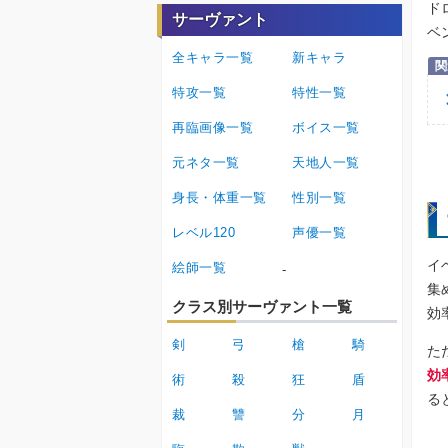
ド
サーヴァント
ベ
全キャラ一覧
新キャラ
特攻一覧
特性一覧
再臨画像一覧
ボイス一覧
元ネタ一覧
天地人一覧
身長・体重一覧
性別一覧
レベル120
声優一覧
イ
絵師一覧
-
集
クラス別サーヴァント一覧
効
剣
弓
槍
騎
た
効
術
殺
狂
盾
る
裁
讐
分
月