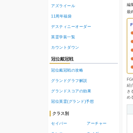
編
アズライール
最
11周年福袋
デスティニーオーダー
英霊学装一覧
カウントダウン
冠位戴冠戦
冠位戴冠戦の攻略
F
グランドグラフ解説
紹
グランドスコアの効果
き
め
冠位英霊(グランド)予想
クラス別
セイバー
アーチャー