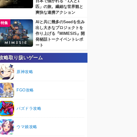
日本で描かれる「1人と1
匹」の旅。繊細な世界観と
爽快な連携アクション
AIと共に幾多のSeedを生み
特集
出し大きなプロジェクトを
作り上げる『MIMESIS』開
発秘話トークイベントレポ
ート
攻略取り扱いゲーム
原神攻略
FGO攻略
パズドラ攻略
ウマ娘攻略