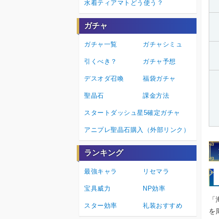
水着ティアマトどう使う？
ガチャ
ガチャ一覧
ガチャシミュ
引くべき？
ガチャ予想
デスオダ召喚
福袋ガチャ
聖晶石
課金方法
スタートダッシュ星5確定ガチャ
アニプレ聖晶石購入（外部リンク）
ランキング
最強キャラ
リセマラ
宝具威力
NP効率
「
スター効率
礼装おすすめ
を