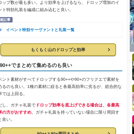
ロップ数が最も多い。より効率を上げるなら、ドロップ増加のイ
ント特効礼装を編成に組み込むと良い。
イベント特効サーヴァントと礼装一覧
もくもく山のドロップと効率
90++でまとめて集めるのも良い
ベント素材がすべてドロップする90++や90+のフリクエで素材を
めるのも良い。1種の素材に絞ると各最高効率に劣るが、総合的な
率では上回る。
だし、ガチャ礼装で
ドロップ効率を底上げできる場合は、各最高
率の方がおすすめ
。ガチャ礼装を持っていない場合に限り周回す
と良い。
90++と90+周回まとめ