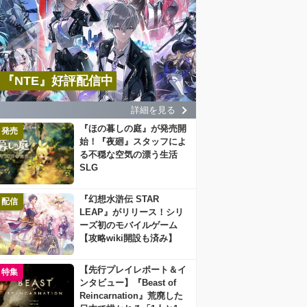
『NTE』好評配信中
詳細を見る
『ほの暮しの庭』が発売開
発売
始！『夜廻』スタッフによ
る不穏な空気の漂う生活
SLG
『幻想水滸伝 STAR
配信
LEAP』がリリース！シリ
ーズ初のモバイルゲーム
【攻略wiki開設も済み】
【先行プレイレポート＆イ
特集
ンタビュー】『Beast of
Reincarnation』荒廃した