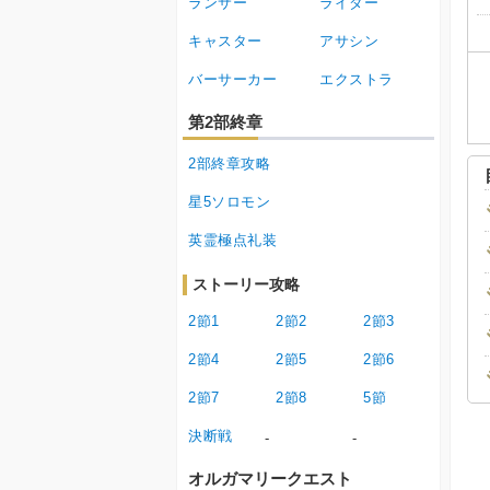
ランサー
ライダー
キャスター
アサシン
バーサーカー
エクストラ
第2部終章
2部終章攻略
星5ソロモン
英霊極点礼装
ストーリー攻略
2節1
2節2
2節3
2節4
2節5
2節6
2節7
2節8
5節
決断戦
-
-
オルガマリークエスト