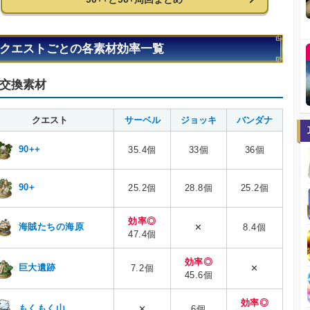
クエストごとの各素材効率一覧
交換素材
クエスト
サーベル
ジョッキ
バンダナ
90++
35.4個
33個
36個
90+
25.2個
28.8個
25.2個
効率◎
海賊たちの海原
✕
8.4個
47.4個
効率◎
巨大遺跡
7.2個
✕
45.6個
効率◎
もくもく山
✕
6個