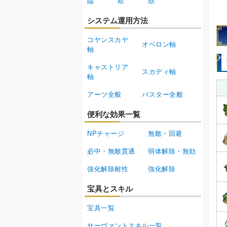
臨
欺
獣
システム運用方法
コヤンスカヤ
オベロン軸
軸
キャストリア
スカディ軸
軸
アーツ全般
バスター全般
便利な効果一覧
NPチャージ
無敵・回避
必中・無敵貫通
弱体解除・無効
強化解除耐性
強化解除
宝具とスキル
宝具一覧
サーヴァントスキル一覧