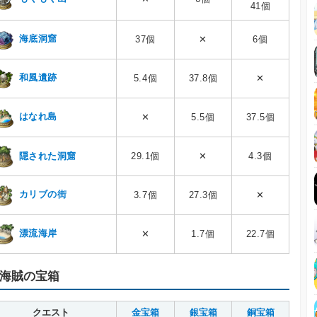
41個
海底洞窟
37個
✕
6個
和風遺跡
5.4個
37.8個
✕
はなれ島
✕
5.5個
37.5個
隠された洞窟
29.1個
✕
4.3個
カリブの街
3.7個
27.3個
✕
漂流海岸
✕
1.7個
22.7個
海賊の宝箱
クエスト
金宝箱
銀宝箱
銅宝箱