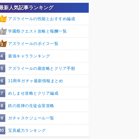
最新人気記事ランキング
アズライールの性能とおすすめ編成
1
学園祭クエスト攻略と報酬一覧
2
アズライールのボイス一覧
3
4
最強キャラランキング
5
アズライールの廟攻略とクリア手順
6
11周年ガチャ最新情報まとめ
7
めしませ攻略とクリア編成
8
鉄の規律の生徒会室攻略
9
ガチャスケジュール一覧
10
宝具威力ランキング