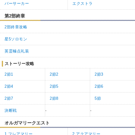
バーサーカー
エクストラ
第2部終章
2部終章攻略
星5ソロモン
英霊極点礼装
ストーリー攻略
2節1
2節2
2節3
2節4
2節5
2節6
2節7
2節8
5節
決断戦
-
-
オルガマリークエスト
1.フレアマリー
2.アクアマリー