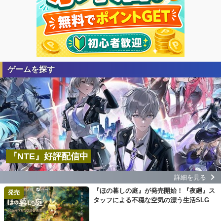
ゲームを探す
『NTE』好評配信中
詳細を見る
『ほの暮しの庭』が発売開始！『夜廻』ス
発売
タッフによる不穏な空気の漂う生活SLG