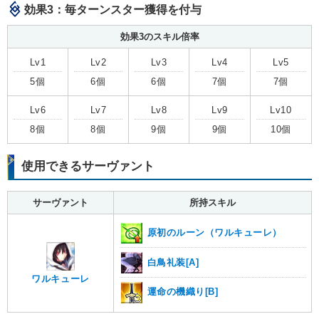
効果3：毎ターンスター獲得を付与
効果3のスキル倍率
Lv1
Lv2
Lv3
Lv4
Lv5
5個
6個
6個
7個
7個
Lv6
Lv7
Lv8
Lv9
Lv10
8個
8個
9個
9個
10個
使用できるサーヴァント
サーヴァント
所持スキル
原初のルーン（ワルキューレ）
白鳥礼装[A]
ワルキューレ
運命の機織り[B]