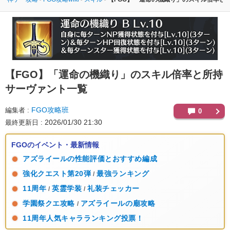
【FGO】
「運命の機織り」のスキル倍率と所持
サーヴァント一覧
FGO攻略班
編集者
0
2026/01/30 21:30
最終更新日
FGOのイベント・最新情報
アズライールの性能評価とおすすめ編成
強化クエスト第20弾
最強ランキング
/
11周年
英霊学装
礼装チェッカー
/
/
学園祭クエ攻略
アズライールの廟攻略
/
11周年人気キャラランキング投票！