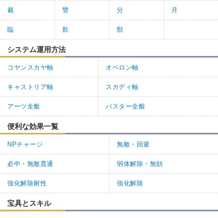
裁
讐
分
月
臨
欺
獣
システム運用方法
コヤンスカヤ軸
オベロン軸
キャストリア軸
スカディ軸
アーツ全般
バスター全般
便利な効果一覧
NPチャージ
無敵・回避
必中・無敵貫通
弱体解除・無効
強化解除耐性
強化解除
宝具とスキル