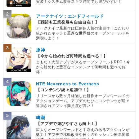
実装！システム改善スキマ時間でも遊びやすい！
2
アークナイツ：エンドフィールド
【戦闘も工業発展も自由自在！】
アークナイツ最新作は圧倒的人気の注目作！こだわり
抜かれたキャラと重厚な世界観のオープンワールドを
満喫しよう！
3
原神
【今から始めれば何時間も遊べる！】
まもなく大型アプデが来るオープンワールドRPG！今
から始めれば豊富なコンテンツで何時間も遊べてお
得！
4
NTE:Neverness to Everness
【コンテンツ続々追加中！】
リリースから数ヶ月経過した新作オープンワールドの
アクションゲーム。アプデのたびにコンテンツが続々
追加されてプレイ満足度が高い！
5
鳴潮
【アプデで遊びやすさも向上！】
広大なオープンワールドと手応えのあるアクションが
魅力！アプデで移動改善や日々のミッション難易度緩