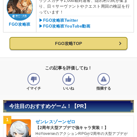
ックスガチャ1,000箱到達者、隠れ村の民が集ま
り、日々サーヴァントやクエスト周回の検証を行
っています！
▶FGO攻略班Twitter
FGO攻略班
▶FGO攻略班YouTube動画
FGO攻略TOP
この記事を評価してね！
イマイチ
いいね
指摘する
今注目のおすすめゲーム！【PR】
1
ゼンレスゾーンゼロ
【2周年大型アプデで強キャラ実装！】
HoYoverseのアクションRPGが2周年の大型アプデが