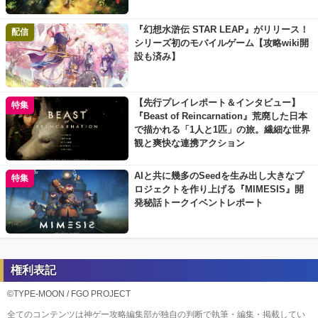
『幻想水滸伝 STAR LEAP』がリリース！
配信
シリーズ初のモバイルゲーム【攻略wiki開
設も済み】
【先行プレイレポート＆インタビュー】
特集
『Beast of Reincarnation』荒廃した日本
で描かれる「1人と1匹」の旅。繊細な世界
観と爽快な連携アクション
AIと共に幾多のSeedを生み出し大きなプ
特集
ロジェクトを作り上げる『MIMESIS』開
発秘話トークイベントレポート
権利表記
©TYPE-MOON / FGO PROJECT
全てのコンテンツは神ゲー攻略編集部が独自の判断で執筆・編集・掲載してい