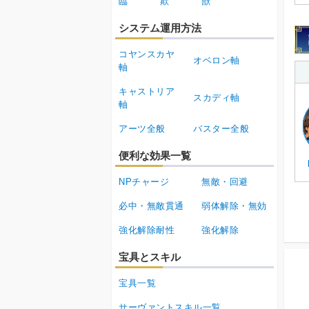
臨
欺
獣
システム運用方法
コヤンスカヤ
オベロン軸
軸
キャストリア
スカディ軸
軸
アーツ全般
バスター全般
便利な効果一覧
NPチャージ
無敵・回避
必中・無敵貫通
弱体解除・無効
強化解除耐性
強化解除
宝具とスキル
宝具一覧
サーヴァントスキル一覧