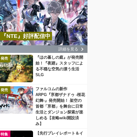
『NTE』好評配信中
詳細を見る
『ほの暮しの庭』が発売開
発売
始！『夜廻』スタッフによ
る不穏な空気の漂う生活
SLG
ファルコムの新作
発売
ARPG『亰都ザナドゥ -桜花
幻舞-』発売開始！ 架空の
首都「亰都」を舞台に日常
生活とダンジョン探索が楽
しめる【攻略wiki開設済
み】
【先行プレイレポート＆イ
特集