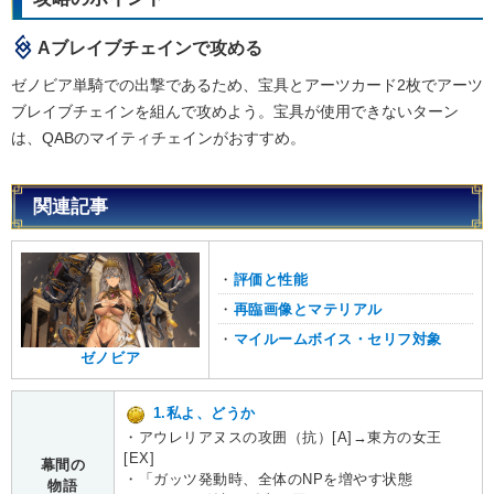
Aブレイブチェインで攻める
ゼノビア単騎での出撃であるため、宝具とアーツカード2枚でアーツ
ブレイブチェインを組んで攻めよう。宝具が使用できないターン
は、QABのマイティチェインがおすすめ。
関連記事
・
評価と性能
・
再臨画像とマテリアル
・
マイルームボイス・セリフ対象
ゼノビア
1.私よ、どうか
・アウレリアヌスの攻囲（抗）[A]→東方の女王
[EX]
幕間の
・「ガッツ発動時、全体のNPを増やす状態
物語