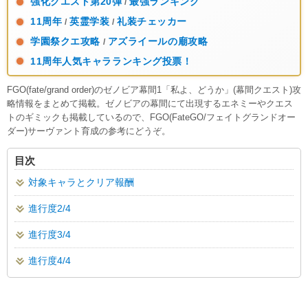
強化クエスト第20弾
最強ランキング
/
11周年
英霊学装
礼装チェッカー
/
/
学園祭クエ攻略
アズライールの廟攻略
/
11周年人気キャラランキング投票！
FGO(fate/grand order)のゼノビア幕間1「私よ、どうか」(幕間クエスト)攻
略情報をまとめて掲載。ゼノビアの幕間にて出現するエネミーやクエス
トのギミックも掲載しているので、FGO(FateGO/フェイトグランドオー
ダー)サーヴァント育成の参考にどうぞ。
目次
対象キャラとクリア報酬
進行度2/4
進行度3/4
進行度4/4