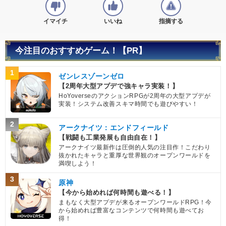
イマイチ
いいね
指摘する
今注目のおすすめゲーム！【PR】
1
ゼンレスゾーンゼロ
【2周年大型アプデで強キャラ実装！】
HoYoverseのアクションRPGが2周年の大型アプデが
実装！システム改善スキマ時間でも遊びやすい！
2
アークナイツ：エンドフィールド
【戦闘も工業発展も自由自在！】
アークナイツ最新作は圧倒的人気の注目作！こだわり
抜かれたキャラと重厚な世界観のオープンワールドを
満喫しよう！
3
原神
【今から始めれば何時間も遊べる！】
まもなく大型アプデが来るオープンワールドRPG！今
から始めれば豊富なコンテンツで何時間も遊べてお
得！