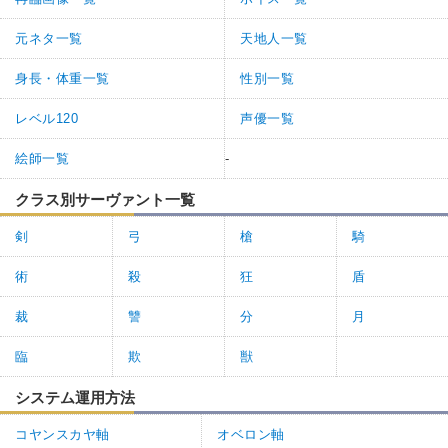
元ネタ一覧
天地人一覧
身長・体重一覧
性別一覧
レベル120
声優一覧
絵師一覧
-
クラス別サーヴァント一覧
剣
弓
槍
騎
術
殺
狂
盾
裁
讐
分
月
臨
欺
獣
システム運用方法
コヤンスカヤ軸
オベロン軸