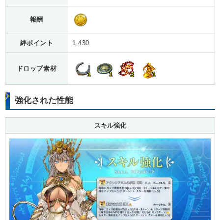
報酬
絆ポイント
1,430
ドロップ素材
1
1
3
1
強化された性能
スキル強化