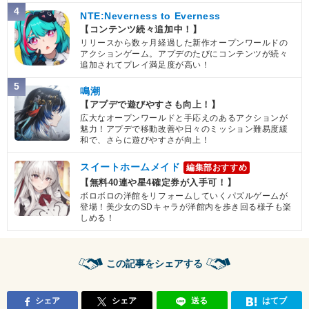
4
NTE:Neverness to Everness
【コンテンツ続々追加中！】
リリースから数ヶ月経過した新作オープンワールドの
アクションゲーム。アプデのたびにコンテンツが続々
追加されてプレイ満足度が高い！
5
鳴潮
【アプデで遊びやすさも向上！】
広大なオープンワールドと手応えのあるアクションが
魅力！アプデで移動改善や日々のミッション難易度緩
和で、さらに遊びやすさが向上！
スイートホームメイド
編集部おすすめ
【無料40連や星4確定券が入手可！】
ボロボロの洋館をリフォームしていくパズルゲームが
登場！美少女のSDキャラが洋館内を歩き回る様子も楽
しめる！
この記事をシェアする
シェア
シェア
送る
はてブ