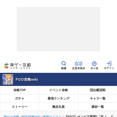
広告非表示
ポイ活
FGO攻略wiki
攻略TOP
イベント攻略
冠位戴冠戦
ガチャ
最強ランキング
キャラ一覧
ストーリー
概念礼装
素材一覧
神ゲー攻略
FGO攻略wiki
幕間クエスト
【FGO】ゼノビア幕間1「私よ、ど