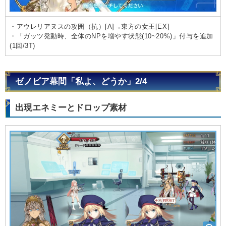
・アウレリアヌスの攻囲（抗）[A]→東方の女王[EX]
・「ガッツ発動時、全体のNPを増やす状態(10~20%)」付与を追加
(1回/3T)
ゼノビア幕間「私よ、どうか」2/4
出現エネミーとドロップ素材