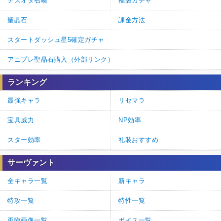
デスオダ召喚
福袋ガチャ
聖晶石
課金方法
スタートダッシュ星5確定ガチャ
アニプレ聖晶石購入（外部リンク）
ランキング
最強キャラ
リセマラ
宝具威力
NP効率
スター効率
礼装おすすめ
サーヴァント
全キャラ一覧
新キャラ
特攻一覧
特性一覧
再臨画像一覧
ボイス一覧