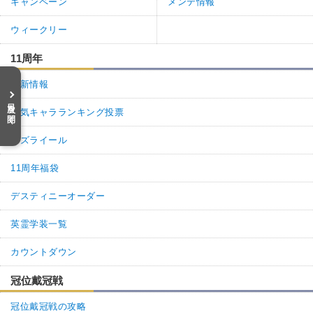
キャンペーン
メンテ情報
ウィークリー
11周年
最新情報
目次を開く
人気キャラランキング投票
アズライール
11周年福袋
デスティニーオーダー
英霊学装一覧
カウントダウン
冠位戴冠戦
冠位戴冠戦の攻略