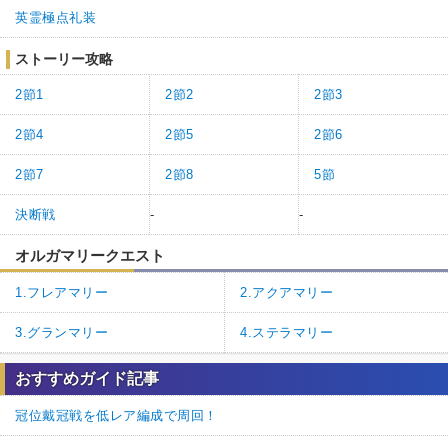
英霊極点礼装
ストーリー攻略
2節1
2節2
2節3
2節4
2節5
2節6
2節7
2節8
5節
決断戦
-
-
オルガマリークエスト
1.フレアマリー
2.アクアマリー
3.グランマリー
4.ステラマリー
おすすめガイド記事
冠位戴冠戦を低レア編成で周回！