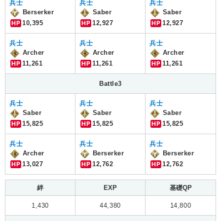
兵士
兵士
兵士
Berserker
Saber
Saber
HP
10,395
HP
12,927
HP
12,927
兵士
兵士
兵士
Archer
Archer
Archer
HP
11,261
HP
11,261
HP
11,261
Battle3
兵士
兵士
兵士
Saber
Saber
Saber
HP
15,825
HP
15,825
HP
15,825
兵士
兵士
兵士
Archer
Berserker
Berserker
HP
13,027
HP
12,762
HP
12,762
絆
EXP
基礎QP
1,430
44,380
14,800