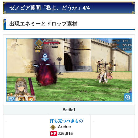
ゼノビア幕間「私よ、どうか」4/4
出現エネミーとドロップ素材
Battle1
-
打ち克つべきもの
-
Archer
HP
336,816