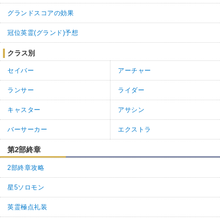
グランドスコアの効果
冠位英霊(グランド)予想
クラス別
セイバー
アーチャー
ランサー
ライダー
キャスター
アサシン
バーサーカー
エクストラ
第2部終章
2部終章攻略
星5ソロモン
英霊極点礼装