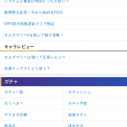
システムと横並び周回どっちが良い？
復帰勢も必見！今から始めるFGO
ORT総力戦無課金クリア検証
オルガマリー4を低レア軸で攻略！
キャラレビュー
オルガマリーは強い？正直レビュー
水着ティアマトどう使う？
ガチャ
ガチャ一覧
ガチャシミュ
引くべき？
ガチャ予想
デスオダ召喚
福袋ガチャ
聖晶石
課金方法