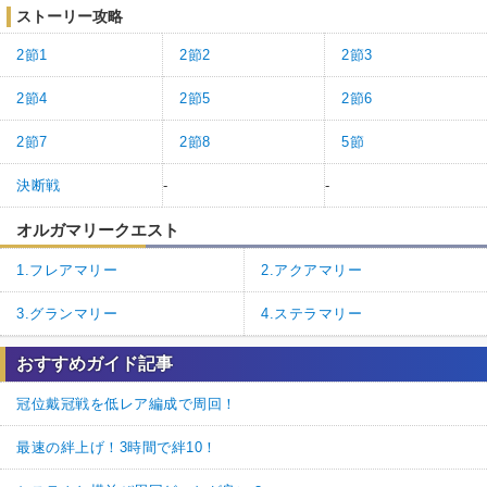
ストーリー攻略
2節1
2節2
2節3
2節4
2節5
2節6
2節7
2節8
5節
決断戦
-
-
オルガマリークエスト
1.フレアマリー
2.アクアマリー
3.グランマリー
4.ステラマリー
おすすめガイド記事
冠位戴冠戦を低レア編成で周回！
最速の絆上げ！3時間で絆10！