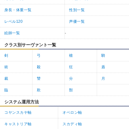
身長・体重一覧
性別一覧
レベル120
声優一覧
絵師一覧
-
クラス別サーヴァント一覧
剣
弓
槍
騎
術
殺
狂
盾
裁
讐
分
月
臨
欺
獣
システム運用方法
コヤンスカヤ軸
オベロン軸
キャストリア軸
スカディ軸