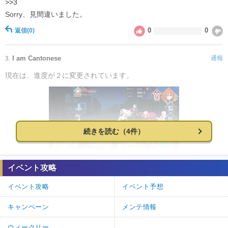
>>3
Sorry、見間違いました。
0
0
返信
(0)
I am Cantonese
通報
3.
現在は、進度が２に変更されています。
続きを読む（4件）
イベント攻略
0
0
返信
(0)
イベント攻略
イベント予想
神ゲー攻略＠FGO攻略班
通報
2.
キャンペーン
メンテ情報
>>1
コメントによるご指摘ありがとうございます。
ウィークリー