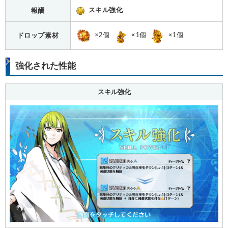
スキル強化
報酬
×2個
×1個
×1個
ドロップ素材
強化された性能
スキル強化