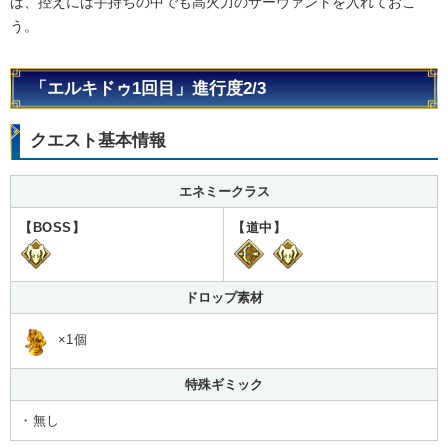
ば、控えには手持ちの中でも高火力のサーヴァントを入れておこ
う。
「エルキドゥ1回目」進行度2/3
クエスト基本情報
エネミークラス
【BOSS】
【道中】
ドロップ素材
×1個
特殊ギミック
・無し