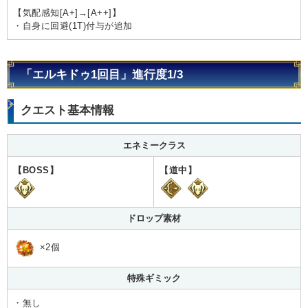
【気配感知[A+]→[A++]】
・自身に回避(1T)付与が追加
「エルキドゥ1回目」進行度1/3
クエスト基本情報
エネミークラス
【BOSS】
【道中】
ドロップ素材
×2個
特殊ギミック
・無し