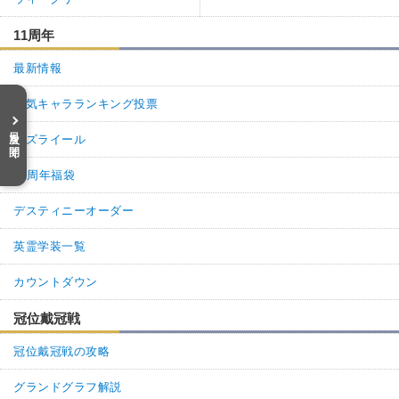
画像を修正、及び記事全体の更新を行いました。
11周年
1
0
返信
(0)
最新情報
名無しさん
通報
1.
人気キャラランキング投票
画像がニコラ・テスラになってますよ
目次を開く
アズライール
1
0
返信
(0)
11周年福袋
デスティニーオーダー
英霊学装一覧
カウントダウン
冠位戴冠戦
冠位戴冠戦の攻略
グランドグラフ解説