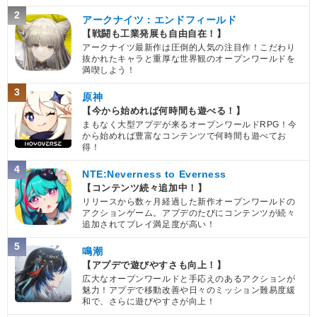
2
アークナイツ：エンドフィールド
【戦闘も工業発展も自由自在！】
アークナイツ最新作は圧倒的人気の注目作！こだわり
抜かれたキャラと重厚な世界観のオープンワールドを
満喫しよう！
3
原神
【今から始めれば何時間も遊べる！】
まもなく大型アプデが来るオープンワールドRPG！今
から始めれば豊富なコンテンツで何時間も遊べてお
得！
4
NTE:Neverness to Everness
【コンテンツ続々追加中！】
リリースから数ヶ月経過した新作オープンワールドの
アクションゲーム。アプデのたびにコンテンツが続々
追加されてプレイ満足度が高い！
5
鳴潮
【アプデで遊びやすさも向上！】
広大なオープンワールドと手応えのあるアクションが
魅力！アプデで移動改善や日々のミッション難易度緩
和で、さらに遊びやすさが向上！