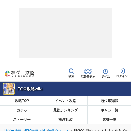
広告非表示
ポイ活
FGO攻略wiki
攻略TOP
イベント攻略
冠位戴冠戦
ガチャ
最強ランキング
キャラ一覧
ストーリー
概念礼装
素材一覧
神ゲー攻略
FGO攻略wiki
強化クエスト
【FGO】強化クエスト「エルキドゥ