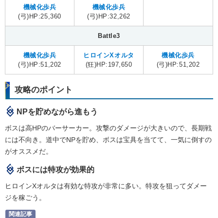
機械化歩兵
機械化歩兵
(弓)HP:25,360
(弓)HP:32,262
Battle3
機械化歩兵
ヒロインXオルタ
機械化歩兵
(弓)HP:51,202
(狂)HP:197,650
(弓)HP:51,202
攻略のポイント
NPを貯めながら進もう
ボスは高HPのバーサーカー。攻撃のダメージが大きいので、長期戦
には不向き。道中でNPを貯め、ボスは宝具を当てて、一気に倒すの
がオススメだ。
ボスには特攻が効果的
ヒロインXオルタは有効な特攻が非常に多い。特攻を狙ってダメー
ジを稼ごう。