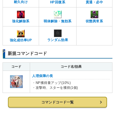
耐久向け
貫通・必中
HP回復系
強化解除系
弱体解除・無効系
状態異常系
ランダム効果
強化成功率UP
新規コマンドコード
コード
コード名/効果
人理保障の長
・NP獲得量アップ(10%)
・攻撃時、スターを獲得(1個)
コマンドコード一覧