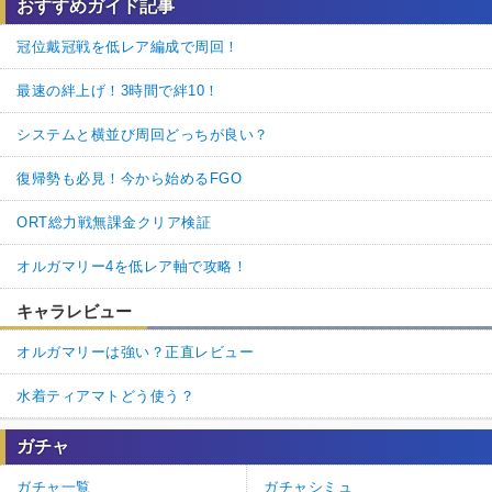
おすすめガイド記事
冠位戴冠戦を低レア編成で周回！
最速の絆上げ！3時間で絆10！
システムと横並び周回どっちが良い？
復帰勢も必見！今から始めるFGO
ORT総力戦無課金クリア検証
オルガマリー4を低レア軸で攻略！
キャラレビュー
オルガマリーは強い？正直レビュー
水着ティアマトどう使う？
ガチャ
ガチャ一覧
ガチャシミュ