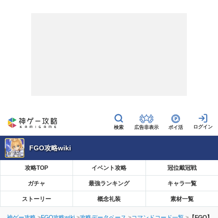
広告非表示
ポイ活
FGO攻略wiki
攻略TOP
イベント攻略
冠位戴冠戦
ガチャ
最強ランキング
キャラ一覧
ストーリー
概念礼装
素材一覧
神ゲー攻略
FGO攻略wiki
攻略データベース
コマンドコード一覧
【FGO】