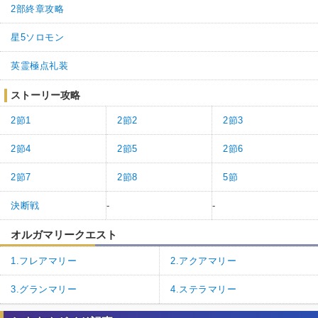
2部終章攻略
星5ソロモン
英霊極点礼装
ストーリー攻略
2節1
2節2
2節3
2節4
2節5
2節6
2節7
2節8
5節
決断戦
-
-
オルガマリークエスト
1.フレアマリー
2.アクアマリー
3.グランマリー
4.ステラマリー