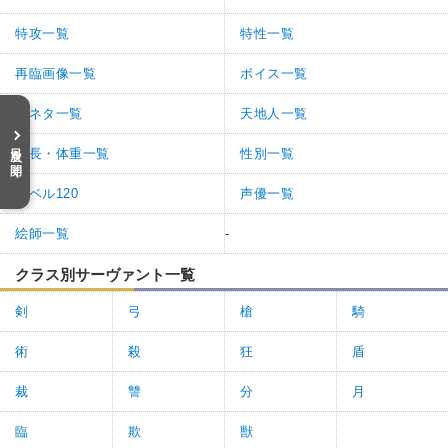
特攻一覧
特性一覧
再臨画像一覧
ボイス一覧
元ネタ一覧
天地人一覧
目次を開く
身長・体重一覧
性別一覧
レベル120
声優一覧
絵師一覧
-
クラス別サーヴァント一覧
剣
弓
槍
騎
術
殺
狂
盾
裁
讐
分
月
臨
欺
獣