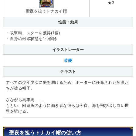
★3
聖夜を担うトナカイ帽
性能・効果
・攻撃時、スターを獲得(1個)
・自身の封印状態を1つ解除
イラストレーター
茉愛
テキスト
すべての少年少女に夢を届けるため、ポーターに任命された船員た
ちが被る帽子。
さながら馬車馬───
もとい、回遊魚のように働き者な彼らは今宵、海を飛び出し白い世
界を駆ける。
聖夜を担うトナカイ帽の使い方