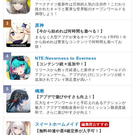
アークナイツ最新作は圧倒的人気の注目作！こだわり
抜かれたキャラと重厚な世界観のオープンワールドを
満喫しよう！
3
原神
【今から始めれば何時間も遊べる！】
まもなく大型アプデが来るオープンワールドRPG！今
から始めれば豊富なコンテンツで何時間も遊べてお
得！
4
NTE:Neverness to Everness
【コンテンツ続々追加中！】
リリースから数ヶ月経過した新作オープンワールドの
アクションゲーム。アプデのたびにコンテンツが続々
追加されてプレイ満足度が高い！
5
鳴潮
【アプデで遊びやすさも向上！】
広大なオープンワールドと手応えのあるアクションが
魅力！アプデで移動改善や日々のミッション難易度緩
和で、さらに遊びやすさが向上！
スイートホームメイド
編集部おすすめ
【無料40連や星4確定券が入手可！】