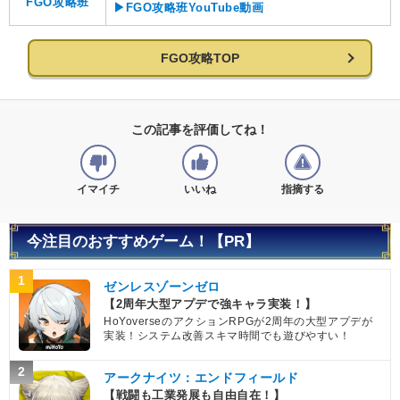
FGO攻略班
▶FGO攻略班YouTube動画
FGO攻略TOP
この記事を評価してね！
イマイチ
いいね
指摘する
今注目のおすすめゲーム！【PR】
1
ゼンレスゾーンゼロ
【2周年大型アプデで強キャラ実装！】
HoYoverseのアクションRPGが2周年の大型アプデが
実装！システム改善スキマ時間でも遊びやすい！
2
アークナイツ：エンドフィールド
【戦闘も工業発展も自由自在！】