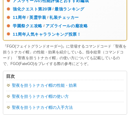
アズライールの性能評価とおすすめ編成
強化クエスト第20弾
最強ランキング
/
11周年
英霊学装
礼装チェッカー
/
/
学園祭クエ攻略
アズライールの廟攻略
/
11周年人気キャラランキング投票！
『FGO(フェイトグランドオーダー)』に登場するコマンドコード「聖夜を
担うトナカイ帽」の性能・効果を紹介している。指令紋章（コマンドコ
ード）「聖夜を担うトナカイ帽」の使い方についても記載しているの
で、FGO(FateGO)をプレイする際の参考にどうぞ。
目次
聖夜を担うトナカイ帽の性能・効果
聖夜を担うトナカイ帽の使い方
聖夜を担うトナカイ帽の入手方法