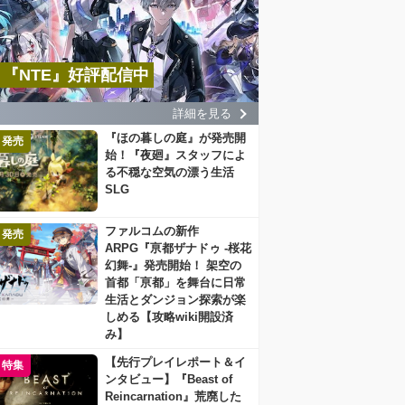
『NTE』好評配信中
詳細を見る
『ほの暮しの庭』が発売開
発売
始！『夜廻』スタッフによ
る不穏な空気の漂う生活
SLG
ファルコムの新作
発売
ARPG『亰都ザナドゥ -桜花
幻舞-』発売開始！ 架空の
首都「亰都」を舞台に日常
生活とダンジョン探索が楽
しめる【攻略wiki開設済
み】
【先行プレイレポート＆イ
特集
ンタビュー】『Beast of
Reincarnation』荒廃した