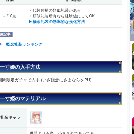
・代替候補の類似礼装がある
-
/10点
・類似礼装所有なら経験値にしてOK
▶概念礼装の効率的な強化方法
概念礼装ランキング
一寸姫の入手方法
期間限定ガチャで入手 (いざ鎌倉にさよならをPU)
一寸姫のマテリアル
礼装キャラ
稚児よりも尚、小さき姿であっても、