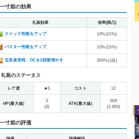
一寸姫の効果
礼装効果
倍率(限凸)
クイック性能をアップ
10%(15%)
バスター性能をアップ
10%(15%)
宝具使用時、OCを2段階増やす
200%(1回)
礼装のステータス
レア度
★5
コスト
12
0
500
HP(最大値)
ATK(最大値)
(0)
(2,000)
一寸姫の評価
評価
評価解説