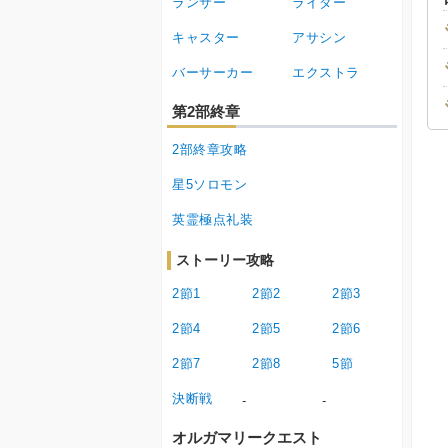
ランサー
ライダー
キャスター
アサシン
バーサーカー
エクストラ
第2部終章
2部終章攻略
星5ソロモン
英霊極点礼装
ストーリー攻略
2節1
2節2
2節3
2節4
2節5
2節6
2節7
2節8
5節
決断戦
-
-
オルガマリークエスト