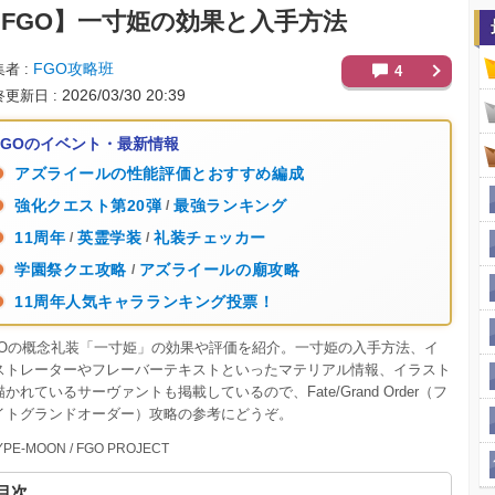
FGO】
一寸姫の効果と入手方法
FGO攻略班
集者
4
2026/03/30 20:39
終更新日
FGOのイベント・最新情報
アズライールの性能評価とおすすめ編成
強化クエスト第20弾
最強ランキング
/
11周年
英霊学装
礼装チェッカー
/
/
学園祭クエ攻略
アズライールの廟攻略
/
11周年人気キャラランキング投票！
GOの概念礼装「一寸姫」の効果や評価を紹介。一寸姫の入手方法、イ
ストレーターやフレーバーテキストといったマテリアル情報、イラスト
かれているサーヴァントも掲載しているので、Fate/Grand Order（フ
イトグランドオーダー）攻略の参考にどうぞ。
YPE-MOON / FGO PROJECT
目次