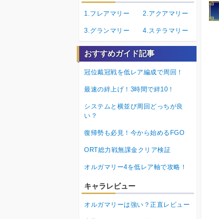
1.フレアマリー
2.アクアマリー
3.グランマリー
4.ステラマリー
おすすめガイド記事
冠位戴冠戦を低レア編成で周回！
最速の絆上げ！3時間で絆10！
システムと横並び周回どっちが良
い？
復帰勢も必見！今から始めるFGO
ORT総力戦無課金クリア検証
オルガマリー4を低レア軸で攻略！
キャラレビュー
オルガマリーは強い？正直レビュー