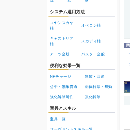
臨
欺
獣
システム運用方法
コヤンスカヤ
オベロン軸
軸
キャストリア
スカディ軸
軸
アーツ全般
バスター全般
便利な効果一覧
NPチャージ
無敵・回避
必中・無敵貫通
弱体解除・無効
強化解除耐性
強化解除
宝具とスキル
宝具一覧
サーヴァントスキル一覧