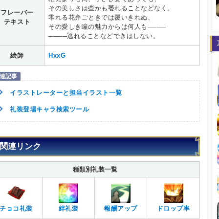
その美しさは些かも萎れることなどなく。
フレーバー
零れる花弁ごときでは覆いきれぬ、
テキスト
その愛しき瞳の魅力からは何人も────
────逃れることなどできはしない。
絵師
HxxG
イラストレーターと担当イラスト一覧
礼装登場キャラ検索ツール
関連リンク
種類別礼装一覧
チョコ礼装
絆礼装
報酬アップ
ドロップ率