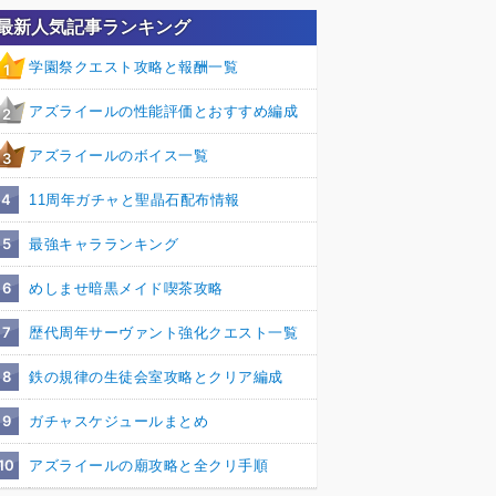
最新人気記事ランキング
学園祭クエスト攻略と報酬一覧
1
アズライールの性能評価とおすすめ編成
2
アズライールのボイス一覧
3
4
11周年ガチャと聖晶石配布情報
5
最強キャラランキング
6
めしませ暗黒メイド喫茶攻略
7
歴代周年サーヴァント強化クエスト一覧
8
鉄の規律の生徒会室攻略とクリア編成
9
ガチャスケジュールまとめ
10
アズライールの廟攻略と全クリ手順