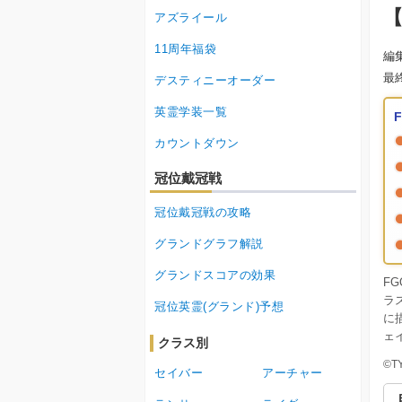
【
アズライール
11周年福袋
編
最
デスティニーオーダー
英霊学装一覧
カウントダウン
冠位戴冠戦
冠位戴冠戦の攻略
グランドグラフ解説
グランドスコアの効果
F
ラ
冠位英霊(グランド)予想
に描
ェ
クラス別
©T
セイバー
アーチャー