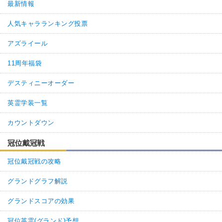
最新情報
名無しさん
通報
1.
人気キャラランキング投票
獅子王のブレイク後に付く特殊耐性は、バゼットさんの宝具を置い
アズライール
とけばターン数をかなり削れたぞ
11周年福袋
1
0
返信
(0)
デスティニーオーダー
英霊学装一覧
カウントダウン
冠位戴冠戦
冠位戴冠戦の攻略
グランドグラフ解説
グランドスコアの効果
冠位英霊(グランド)予想