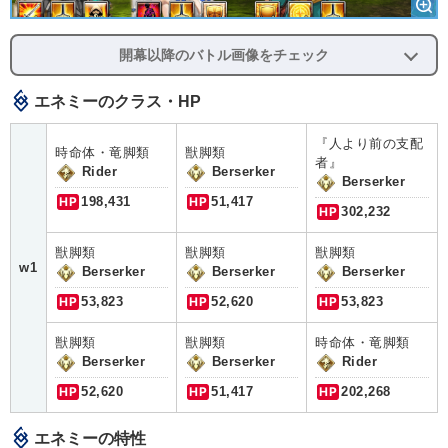
開幕以降のバトル画像をチェック
エネミーのクラス・HP
『人より前の支配
時命体・竜脚類
獣脚類
者』
Rider
Berserker
Berserker
HP
198,431
HP
51,417
HP
302,232
獣脚類
獣脚類
獣脚類
w1
Berserker
Berserker
Berserker
HP
53,823
HP
52,620
HP
53,823
獣脚類
獣脚類
時命体・竜脚類
Berserker
Berserker
Rider
HP
52,620
HP
51,417
HP
202,268
エネミーの特性