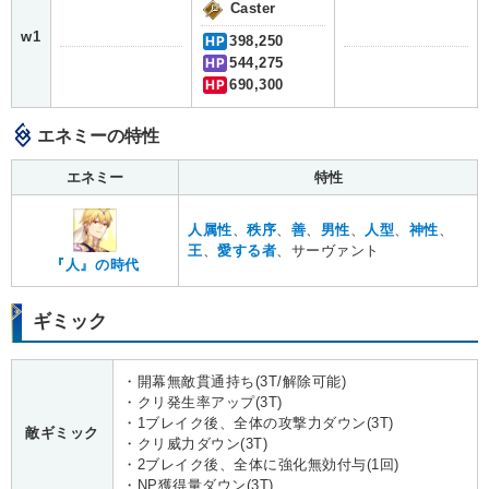
Caster
w1
HP
398,250
HP
544,275
HP
690,300
エネミーの特性
エネミー
特性
人属性
、
秩序
、
善
、
男性
、
人型
、
神性
、
王
、
愛する者
、サーヴァント
『人』の時代
ギミック
・開幕無敵貫通持ち(3T/解除可能)
・クリ発生率アップ(3T)
・1ブレイク後、全体の攻撃力ダウン(3T)
敵ギミック
・クリ威力ダウン(3T)
・2ブレイク後、全体に強化無効付与(1回)
・NP獲得量ダウン(3T)