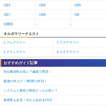
2節4
2節5
2節6
2節7
2節8
5節
決断戦
-
-
オルガマリークエスト
1.フレアマリー
2.アクアマリー
3.グランマリー
4.ステラマリー
おすすめガイド記事
冠位戴冠戦を低レア編成で周回！
最速の絆上げ！3時間で絆10！
システムと横並び周回どっちが良い？
復帰勢も必見！今から始めるFGO