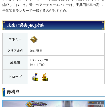
編成しておこう。道中のアーチャーエネミーは、宝具回転率の高い
全体宝具ランサーで一掃するのがおすすめ。
未来と過去[4/6]攻略
エネミー
クリア条件
敵の撃破
EXP:72,820
経験値
絆：1,790
ドロップ
3個
1個
敵構成