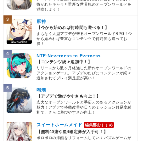
抜かれたキャラと重厚な世界観のオープンワールドを
満喫しよう！
3
原神
【今から始めれば何時間も遊べる！】
まもなく大型アプデが来るオープンワールドRPG！今
から始めれば豊富なコンテンツで何時間も遊べてお
得！
4
NTE:Neverness to Everness
【コンテンツ続々追加中！】
リリースから数ヶ月経過した新作オープンワールドの
アクションゲーム。アプデのたびにコンテンツが続々
追加されてプレイ満足度が高い！
5
鳴潮
【アプデで遊びやすさも向上！】
広大なオープンワールドと手応えのあるアクションが
魅力！アプデで移動改善や日々のミッション難易度緩
和で、さらに遊びやすさが向上！
スイートホームメイド
編集部おすすめ
【無料40連や星4確定券が入手可！】
ボロボロの洋館をリフォームしていくパズルゲームが