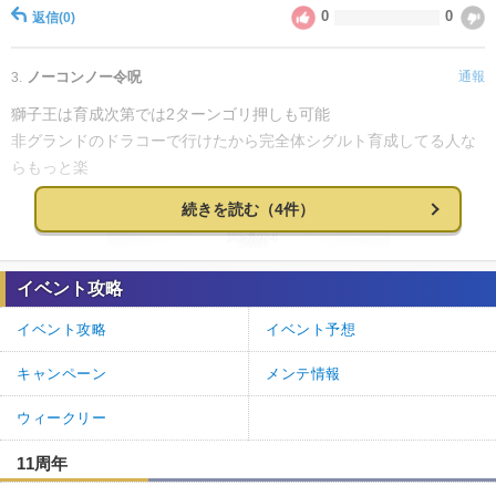
0
0
返信
(0)
ノーコンノー令呪
通報
3.
獅子王は育成次第では2ターンゴリ押しも可能
非グランドのドラコーで行けたから完全体シグルト育成してる人な
らもっと楽
続きを読む（4件）
イベント攻略
イベント攻略
イベント予想
1
0
返信
(0)
キャンペーン
メンテ情報
名無しさん
通報
2.
ウィークリー
獅子王強すぎる。霊脈石２つ砕いたぞ。
11周年
1
0
返信
(0)