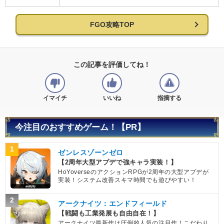
FGO攻略TOP
この記事を評価してね！
イマイチ
いいね
指摘する
今注目のおすすめゲーム！【PR】
1
ゼンレスゾーンゼロ
【2周年大型アプデで強キャラ実装！】
HoYoverseのアクションRPGが2周年の大型アプデが
実装！システム改善スキマ時間でも遊びやすい！
2
アークナイツ：エンドフィールド
【戦闘も工業発展も自由自在！】
アークナイツ最新作は圧倒的人気の注目作！こだわり