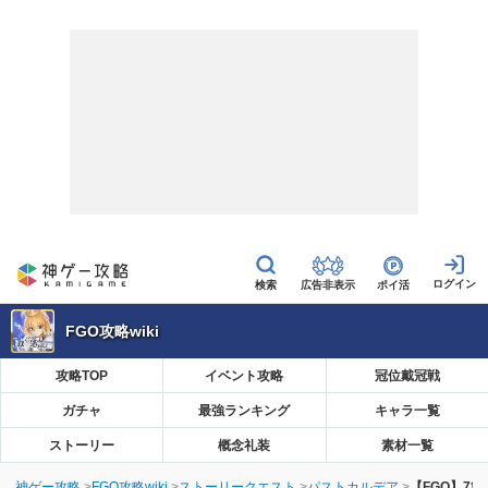
広告非表示
ポイ活
FGO攻略wiki
攻略TOP
イベント攻略
冠位戴冠戦
ガチャ
最強ランキング
キャラ一覧
ストーリー
概念礼装
素材一覧
神ゲー攻略
FGO攻略wiki
ストーリークエスト
パストカルデア
【FGO】7