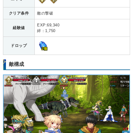
クリア条件
敵の撃破
EXP:69,340
経験値
絆：1,750
ドロップ
2個
敵構成