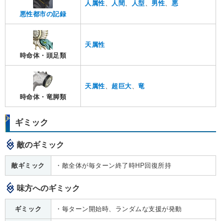
人属性
、
人間
、
人型
、
男性
、
悪
悪性都市の記録
天属性
時命体・頭足類
天属性
、
超巨大
、
竜
時命体・竜脚類
ギミック
敵のギミック
敵ギミック
・敵全体が毎ターン終了時HP回復所持
味方へのギミック
ギミック
・毎ターン開始時、ランダムな支援が発動