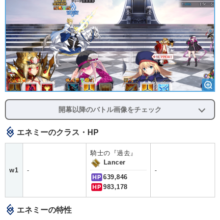
開幕以降のバトル画像をチェック
エネミーのクラス・HP
騎士の『過去』
Lancer
w1
-
-
HP
639,846
HP
983,178
エネミーの特性