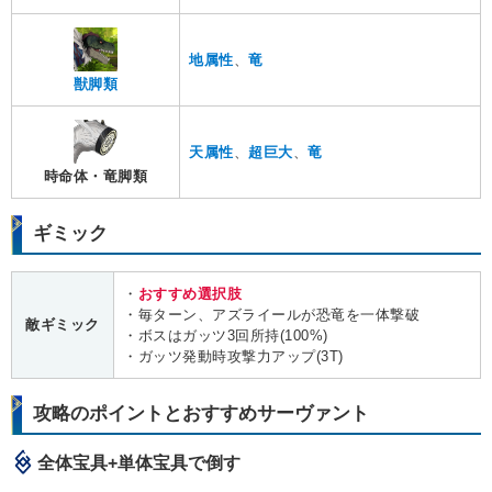
地属性
、
竜
獣脚類
天属性
、
超巨大
、
竜
時命体・竜脚類
ギミック
・
おすすめ選択肢
・毎ターン、アズライールが恐竜を一体撃破
敵ギミック
・ボスはガッツ3回所持(100%)
・ガッツ発動時攻撃力アップ(3T)
攻略のポイントとおすすめサーヴァント
全体宝具+単体宝具で倒す