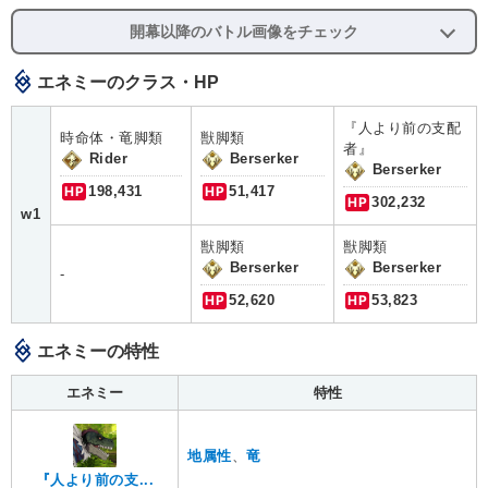
開幕以降のバトル画像をチェック
エネミーのクラス・HP
『人より前の支配
時命体・竜脚類
獣脚類
者』
Rider
Berserker
Berserker
HP
198,431
HP
51,417
HP
302,232
w1
獣脚類
獣脚類
Berserker
Berserker
-
HP
52,620
HP
53,823
エネミーの特性
エネミー
特性
地属性
、
竜
『人より前の支...