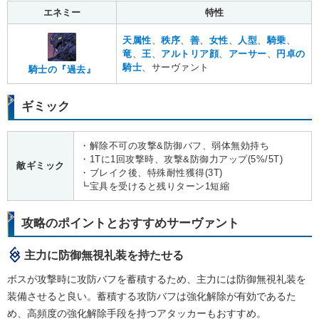
エネミー
特性
天属性
、
秩序
、
善
、
女性
、
人型
、
騎乗
、
竜
、
王
、
アルトリア顔
、
アーサー
、
円卓の
騎士
、サーヴァント
騎士の『過去』
ギミック
・解除不可の攻撃&防御バフ、弱体無効持ち
・1Tに1回攻撃時、攻撃&防御力アップ(5%/5T)
敵ギミック
・ブレイク後、特殊耐性獲得(3T)
┗宝具を受けると残りターン1短縮
攻略のポイントとおすすめサーヴァント
主力に防御無視礼装を持たせる
ボスが攻撃時に攻防バフを蓄積するため、主力には防御無視礼装を
装備させると良い。蓄積する攻防バフは強化解除が有効であるた
め、高頻度の強化解除手段を持つアタッカーもおすすめ。