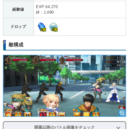
EXP:64,270
経験値
絆：1,690
ドロップ
1個
2個
敵構成
開幕以降のバトル画像をチェック