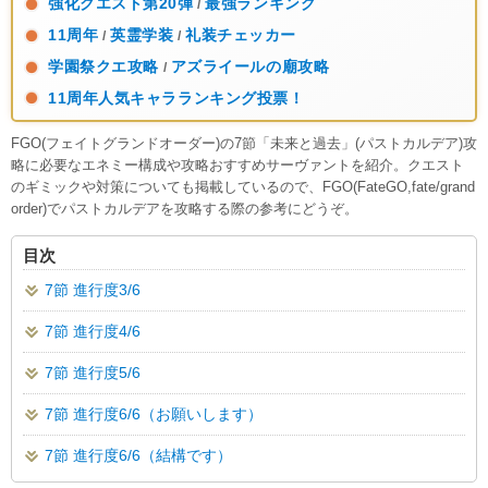
強化クエスト第20弾
最強ランキング
/
11周年
英霊学装
礼装チェッカー
/
/
学園祭クエ攻略
アズライールの廟攻略
/
11周年人気キャラランキング投票！
FGO(フェイトグランドオーダー)の7節「未来と過去」(パストカルデア)攻
略に必要なエネミー構成や攻略おすすめサーヴァントを紹介。クエスト
のギミックや対策についても掲載しているので、FGO(FateGO,fate/grand
order)でパストカルデアを攻略する際の参考にどうぞ。
目次
7節 進行度3/6
7節 進行度4/6
7節 進行度5/6
7節 進行度6/6（お願いします）
7節 進行度6/6（結構です）