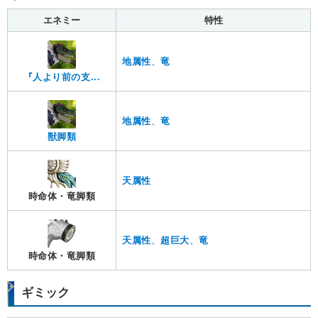
エネミー
特性
地属性
、
竜
『人より前の支...
地属性
、
竜
獣脚類
天属性
時命体・竜脚類
天属性
、
超巨大
、
竜
時命体・竜脚類
ギミック