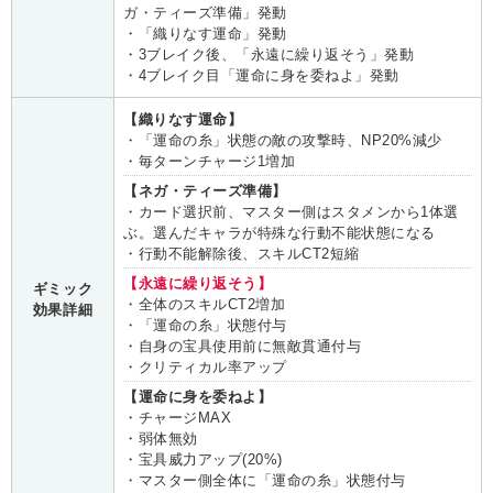
ガ・ティーズ準備」発動
・「織りなす運命」発動
・3ブレイク後、「永遠に繰り返そう」発動
・4ブレイク目「運命に身を委ねよ」発動
【織りなす運命】
・「運命の糸」状態の敵の攻撃時、NP20%減少
・毎ターンチャージ1増加
【ネガ・ティーズ準備】
・カード選択前、マスター側はスタメンから1体選
ぶ。選んだキャラが特殊な行動不能状態になる
・行動不能解除後、スキルCT2短縮
【永遠に繰り返そう】
ギミック
・全体のスキルCT2増加
効果詳細
・「運命の糸」状態付与
・自身の宝具使用前に無敵貫通付与
・クリティカル率アップ
【運命に身を委ねよ】
・チャージMAX
・弱体無効
・宝具威力アップ(20%)
・マスター側全体に「運命の糸」状態付与