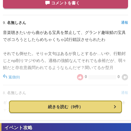
コメントを書く
名無しさん
通報
9.
音楽聴きたいから曲がある宝具を禁止して、グランド趣味鯖の宝具
でボコろうとしたらめちゃくちゃ試行錯誤させられたわ
それでも倒せた。そりゃ文句はあるが良しとするか…いや、行動封
じとnp削りマジやめろ。適格の強鯖なんてそれでも余裕だが、弱々
鯖だと存在意義問われてるようなもんだぞ？聞いてるか型月
0
0
返信
(0)
名無しさん
通報
8.
ギミックとバフ・デバフ多すぎてふわっとしか把握してないままキ
続きを読む（9件）
ャストリア・バサトリア・水着ティアマトで押し切った。
0
0
返信
(0)
イベント攻略