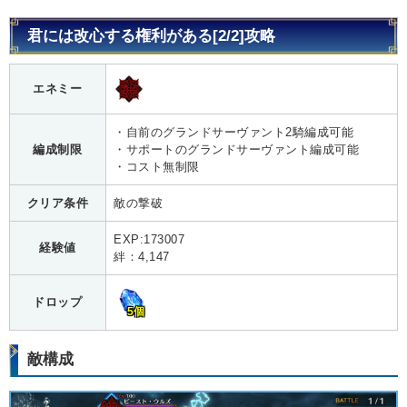
君には改心する権利がある[2/2]攻略
エネミー
・自前のグランドサーヴァント2騎編成可能
編成制限
・サポートのグランドサーヴァント編成可能
・コスト無制限
クリア条件
敵の撃破
EXP:173007
経験値
絆：4,147
ドロップ
5個
敵構成