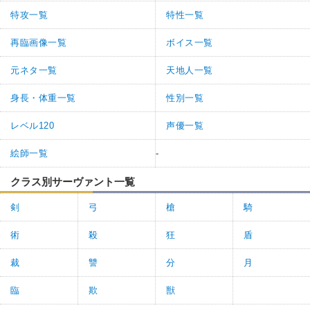
特攻一覧
特性一覧
再臨画像一覧
ボイス一覧
元ネタ一覧
天地人一覧
身長・体重一覧
性別一覧
レベル120
声優一覧
絵師一覧
-
クラス別サーヴァント一覧
剣
弓
槍
騎
術
殺
狂
盾
裁
讐
分
月
臨
欺
獣