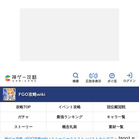
広告非表示
ポイ活
FGO攻略wiki
攻略TOP
イベント攻略
冠位戴冠戦
ガチャ
最強ランキング
キャラ一覧
ストーリー
概念礼装
素材一覧
神ゲー攻略
FGO攻略wiki
ストーリークエスト
パストカルデア
【FGO】8