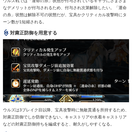
ウルズ戦では「運命の糸」状態が付与されているキャラにさまざま
なデメリットが付与されるため、付与され次第解除したい。「運命
の糸」状態は解除不可の状態だが、宝具かクリティカル攻撃時にタ
ーン数が1短縮される。
対粛正防御を用意する
ウルズは3ブレイク目以降、宝具攻撃時に無敵貫通を所持するため、
対粛正防御でしか防御できない。キャストリアや水着キャストリア
などの対粛正防御持ちを編成すると、耐久がしやすくなる。