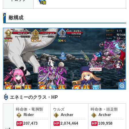
3個
敵構成
エネミーのクラス・HP
時命体・竜脚類
ウルズ
時命体・頭足類
Rider
Archer
Archer
HP
207,473
HP
2,074,464
HP
109,958