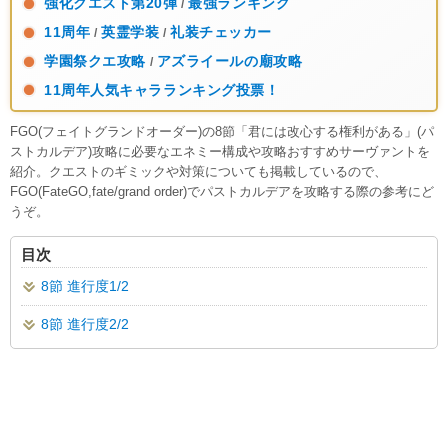
強化クエスト第20弾
最強ランキング
/
11周年
英霊学装
礼装チェッカー
/
/
学園祭クエ攻略
アズライールの廟攻略
/
11周年人気キャラランキング投票！
FGO(フェイトグランドオーダー)の8節「君には改心する権利がある」(パ
ストカルデア)攻略に必要なエネミー構成や攻略おすすめサーヴァントを
紹介。クエストのギミックや対策についても掲載しているので、
FGO(FateGO,fate/grand order)でパストカルデアを攻略する際の参考にど
うぞ。
目次
8節 進行度1/2
8節 進行度2/2