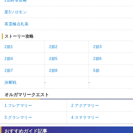
ほぼフレ冠位完全体水着アルキャスに令呪使用してなんとかクリア
2部終章攻略
ほんっと運営は大人げないな
星5ソロモン
3
0
返信
(0)
英霊極点礼装
名無しさん
通報
1.
ストーリー攻略
冠位完全体パラマシュマーリンキャストリアでクリア
2節1
2節2
2節3
無敵貫通はともかく強化解除と宝具が重なると鬱陶しいのでマシュ
の自陣防御スキルが役立った
2節4
2節5
2節6
それにしてもこの手のデバフ多い敵はうんざりする
2節7
2節8
5節
21
1
返信
(0)
決断戦
-
-
オルガマリークエスト
1.フレアマリー
2.アクアマリー
3.グランマリー
4.ステラマリー
おすすめガイド記事