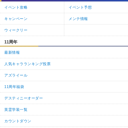
名無しさん
通報
7.
イベント攻略
イベント予想
撃破でHP回復はまだしもゲージ3本復活が本当にイラっとした。
キャンペーン
メンテ情報
糸によるダメージ軽減が50%も面倒すぎる。
3
0
返信
(0)
ウィークリー
11周年
名無しさん
通報
6.
最新情報
単体宝具グランド×2とサポーターでゴリ押し編成で行ったら凸黒聖
杯担当が宝具撃つ前にやられてかつもう一人が善戦して最後ゲージ
人気キャラランキング投票
まで行った所で全滅したのでさっさと霊脈石使って終了
ギミックに併せた戦略考えればノーコンテ狙えるだろうけど流石に
アズライール
めんどさが勝つ
11周年福袋
4
0
返信
(0)
デスティニーオーダー
名無しさん
通報
5.
英霊学装一覧
まあコンテ石使いなよレベルなギミックの面倒さはある
カウントダウン
好きなキャラで軽く捻れるくらいで良いんだけど