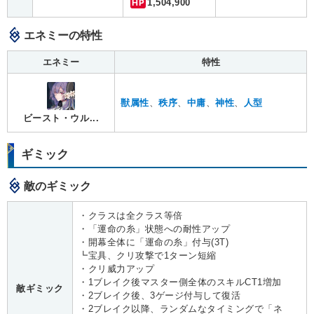
HP
1,504,900
エネミーの特性
エネミー
特性
獣属性
、
秩序
、
中庸
、
神性
、
人型
ビースト・ウル...
ギミック
敵のギミック
・クラスは全クラス等倍
・「運命の糸」状態への耐性アップ
・開幕全体に「運命の糸」付与(3T)
┗宝具、クリ攻撃で1ターン短縮
・クリ威力アップ
・1ブレイク後マスター側全体のスキルCT1増加
敵ギミック
・2ブレイク後、3ゲージ付与して復活
・2ブレイク以降、ランダムなタイミングで「ネ