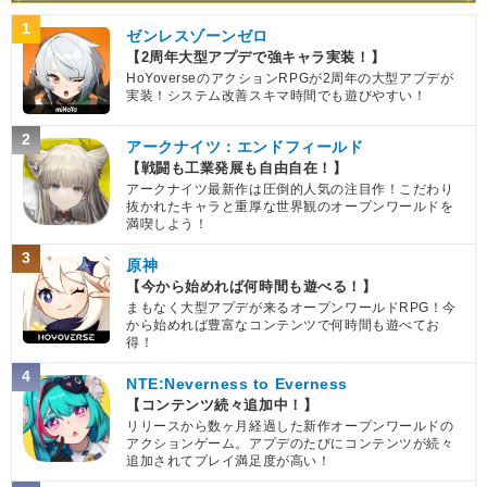
1
ゼンレスゾーンゼロ
【2周年大型アプデで強キャラ実装！】
HoYoverseのアクションRPGが2周年の大型アプデが
実装！システム改善スキマ時間でも遊びやすい！
2
アークナイツ：エンドフィールド
【戦闘も工業発展も自由自在！】
アークナイツ最新作は圧倒的人気の注目作！こだわり
抜かれたキャラと重厚な世界観のオープンワールドを
満喫しよう！
3
原神
【今から始めれば何時間も遊べる！】
まもなく大型アプデが来るオープンワールドRPG！今
から始めれば豊富なコンテンツで何時間も遊べてお
得！
4
NTE:Neverness to Everness
【コンテンツ続々追加中！】
リリースから数ヶ月経過した新作オープンワールドの
アクションゲーム。アプデのたびにコンテンツが続々
追加されてプレイ満足度が高い！