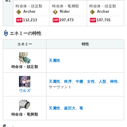
w1
時命体・頭足類
時命体・竜脚類
時命体・頭足類
Archer
Rider
Archer
HP
112,213
HP
207,473
HP
107,701
エネミーの特性
エネミー
特性
天属性
時命体・頭足類
天属性
、
秩序
、
中庸
、
女性
、
人型
、
神性
、
サーヴァント
ウルズ
天属性
、
超巨大
、
竜
時命体・竜脚類