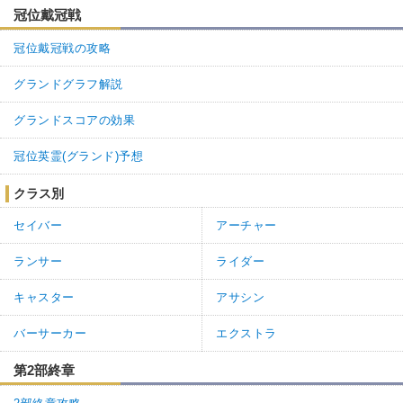
ちょい前に開発側から原作側から難易度爆上げ要請を抑えたて話は
冠位戴冠戦
あったから無駄に難しくしてるのは型月てイメージはある
冠位戴冠戦の攻略
自分はなんとなく初戦でラスゲまで行けたのでコンテ石使ってもい
なかったので詰めずにそのまま倒した
グランドグラフ解説
2
0
返信
(0)
グランドスコアの効果
名無しさん
通報
3.
冠位英霊(グランド)予想
キャストリア・バサトリア以外の対粛清防御持ち増やしてくれ。
クラス別
3
0
返信
(1)
セイバー
アーチャー
4.
名無しさん
通報
ランサー
ライダー
>>3

パラマシュいるじゃん
キャスター
アサシン
1
1
返信
バーサーカー
エクストラ
第2部終章
名無しさん
通報
2.