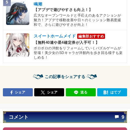
5
鳴潮
【アプデで遊びやすさも向上！】
広大なオープンワールドと手応えのあるアクションが
魅力！アプデで移動改善や日々のミッション難易度緩
和で、さらに遊びやすさが向上！
スイートホームメイド
編集部おすすめ
【無料40連や星4確定券が入手可！】
ボロボロの洋館をリフォームしていくパズルゲームが
登場！美少女のSDキャラが洋館内を歩き回る様子も楽
しめる！
この記事をシェアする
シェア
シェア
送る
はてブ
コメント
9