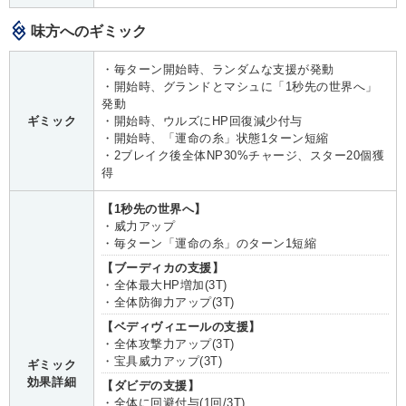
味方へのギミック
・毎ターン開始時、ランダムな支援が発動
・開始時、グランドとマシュに「1秒先の世界へ」
発動
ギミック
・開始時、ウルズにHP回復減少付与
・開始時、「運命の糸」状態1ターン短縮
・2ブレイク後全体NP30%チャージ、スター20個獲
得
【1秒先の世界へ】
・威力アップ
・毎ターン「運命の糸」のターン1短縮
【ブーディカの支援】
・全体最大HP増加(3T)
・全体防御力アップ(3T)
【ベディヴィエールの支援】
・全体攻撃力アップ(3T)
・宝具威力アップ(3T)
ギミック
効果詳細
【ダビデの支援】
・全体に回避付与(1回/3T)