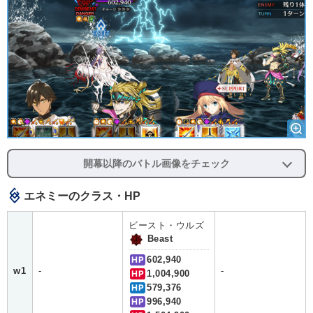
開幕以降のバトル画像をチェック
エネミーのクラス・HP
ビースト・ウルズ
Beast
HP
602,940
w1
-
-
HP
1,004,900
HP
579,376
HP
996,940