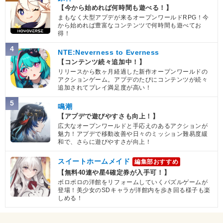
【今から始めれば何時間も遊べる！】
まもなく大型アプデが来るオープンワールドRPG！今
から始めれば豊富なコンテンツで何時間も遊べてお
得！
4
NTE:Neverness to Everness
【コンテンツ続々追加中！】
リリースから数ヶ月経過した新作オープンワールドの
アクションゲーム。アプデのたびにコンテンツが続々
追加されてプレイ満足度が高い！
5
鳴潮
【アプデで遊びやすさも向上！】
広大なオープンワールドと手応えのあるアクションが
魅力！アプデで移動改善や日々のミッション難易度緩
和で、さらに遊びやすさが向上！
スイートホームメイド
編集部おすすめ
【無料40連や星4確定券が入手可！】
ボロボロの洋館をリフォームしていくパズルゲームが
登場！美少女のSDキャラが洋館内を歩き回る様子も楽
しめる！