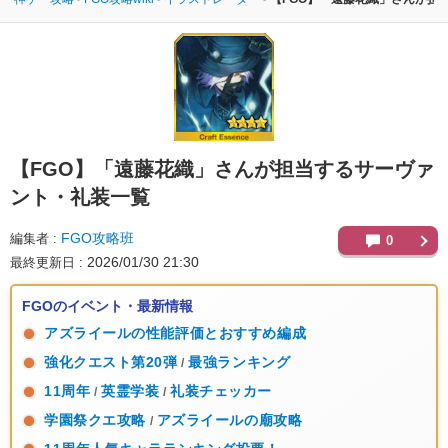
【FGO】
「遠藤花織」さんが担当するサーヴァ
ント・礼装一覧
FGO攻略班
編集者
0
2026/01/30 21:30
最終更新日
FGOのイベント・最新情報
アズライールの性能評価とおすすめ編成
強化クエスト第20弾
最強ランキング
/
11周年
英霊学装
礼装チェッカー
/
/
学園祭クエ攻略
アズライールの廟攻略
/