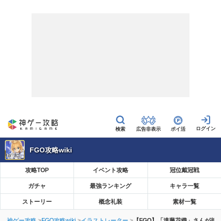
広告非表示
ポイ活
FGO攻略wiki
攻略TOP
イベント攻略
冠位戴冠戦
ガチャ
最強ランキング
キャラ一覧
ストーリー
概念礼装
素材一覧
神ゲー攻略
FGO攻略wiki
イラストレーター
【FGO】「遠藤花織」さんが担