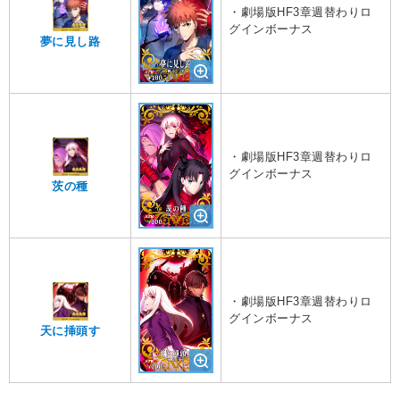
・劇場版HF3章週替わりロ
グインボーナス
夢に見し路
・劇場版HF3章週替わりロ
グインボーナス
茨の種
・劇場版HF3章週替わりロ
グインボーナス
天に挿頭す