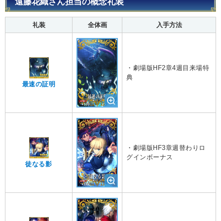
遠藤花織さん担当の概念礼装
礼装
全体画
入手方法
・劇場版HF2章4週目来場特
典
最速の証明
・劇場版HF3章週替わりロ
グインボーナス
徒なる影