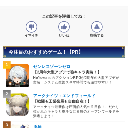
この記事を評価してね！
イマイチ
いいね
指摘する
今注目のおすすめゲーム！【PR】
1
ゼンレスゾーンゼロ
【2周年大型アプデで強キャラ実装！】
HoYoverseのアクションRPGが2周年の大型アプデが
実装！システム改善スキマ時間でも遊びやすい！
2
アークナイツ：エンドフィールド
【戦闘も工業発展も自由自在！】
アークナイツ最新作は圧倒的人気の注目作！こだわり
抜かれたキャラと重厚な世界観のオープンワールドを
満喫しよう！
3
原神