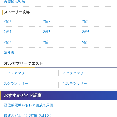
英霊極点礼装
ストーリー攻略
2節1
2節2
2節3
2節4
2節5
2節6
2節7
2節8
5節
決断戦
-
-
オルガマリークエスト
1.フレアマリー
2.アクアマリー
3.グランマリー
4.ステラマリー
おすすめガイド記事
冠位戴冠戦を低レア編成で周回！
最速の絆上げ！3時間で絆10！