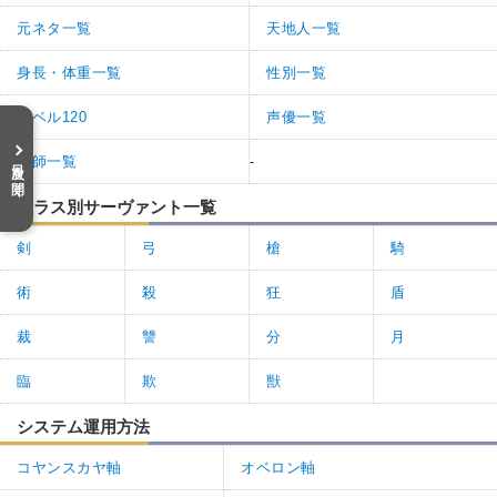
元ネタ一覧
天地人一覧
身長・体重一覧
性別一覧
レベル120
声優一覧
絵師一覧
-
目次を開く
クラス別サーヴァント一覧
剣
弓
槍
騎
術
殺
狂
盾
裁
讐
分
月
臨
欺
獣
システム運用方法
コヤンスカヤ軸
オベロン軸