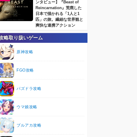
ンタビュー】『Beast of
Reincarnation』荒廃した
日本で描かれる「1人と1
匹」の旅。繊細な世界観と
爽快な連携アクション
攻略取り扱いゲーム
原神攻略
FGO攻略
パズドラ攻略
ウマ娘攻略
ブルアカ攻略