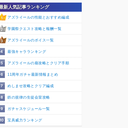
最新人気記事ランキング
アズライールの性能とおすすめ編成
1
学園祭クエスト攻略と報酬一覧
2
アズライールのボイス一覧
3
4
最強キャラランキング
5
アズライールの廟攻略とクリア手順
6
11周年ガチャ最新情報まとめ
7
めしませ攻略とクリア編成
8
鉄の規律の生徒会室攻略
9
ガチャスケジュール一覧
10
宝具威力ランキング