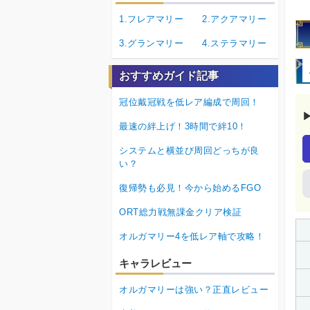
1.フレアマリー
2.アクアマリー
3.グランマリー
4.ステラマリー
おすすめガイド記事
冠位戴冠戦を低レア編成で周回！
最速の絆上げ！3時間で絆10！
システムと横並び周回どっちが良
い？
復帰勢も必見！今から始めるFGO
ORT総力戦無課金クリア検証
オルガマリー4を低レア軸で攻略！
キャラレビュー
オルガマリーは強い？正直レビュー