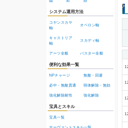
臨
欺
獣
システム運用方法
コヤンスカヤ
オベロン軸
軸
キャストリア
スカディ軸
軸
アーツ全般
バスター全般
便利な効果一覧
1
NPチャージ
無敵・回避
1
必中・無敵貫通
弱体解除・無効
強化解除耐性
強化解除
1
宝具とスキル
1
宝具一覧
サーヴァントスキル一覧