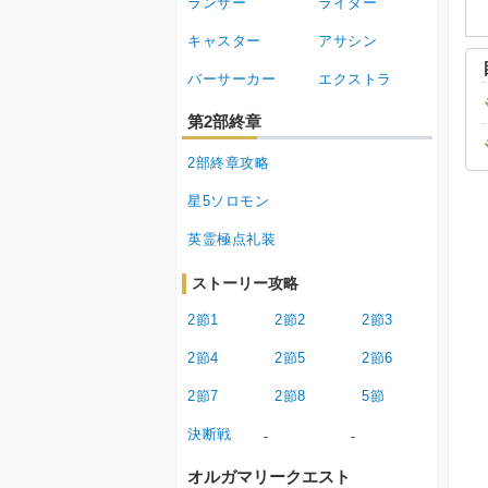
ランサー
ライダー
キャスター
アサシン
バーサーカー
エクストラ
第2部終章
2部終章攻略
星5ソロモン
英霊極点礼装
ストーリー攻略
2節1
2節2
2節3
2節4
2節5
2節6
2節7
2節8
5節
決断戦
-
-
オルガマリークエスト