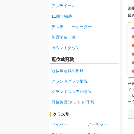
アズライール
編
最
11周年福袋
デスティニーオーダー
英霊学装一覧
カウントダウン
冠位戴冠戦
冠位戴冠戦の攻略
グランドグラフ解説
F
イ
グランドスコアの効果
ュ
ー
冠位英霊(グランド)予想
クラス別
セイバー
アーチャー