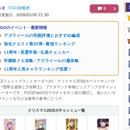
FGO攻略班
集者
0
2026/01/30 21:30
終更新日
FGOのイベント・最新情報
アズライールの性能評価とおすすめ編成
強化クエスト第20弾
最強ランキング
/
11周年
英霊学装
礼装チェッカー
/
/
学園祭クエ攻略
アズライールの廟攻略
/
11周年人気キャラランキング投票！
GO(フェイトグランドオーダー)の「クリスマス2018(ホーリーサンバナ
ト/雪降る遺跡と少女騎士)」ブラダマンテ単独ピックアップガチャシミ
レーターです。FGO(FateGO)でガチャを引く前の運試し、狙いたいサ
ヴァントを引ける確率の参考にどうぞ。
クリスマス2018ガチャシミュ一覧