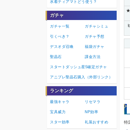
水着ティアマトどう使う？
★
ガチャ
ガチャ一覧
ガチャシミュ
引くべき？
ガチャ予想
デスオダ召喚
福袋ガチャ
聖晶石
課金方法
スタートダッシュ星5確定ガチャ
アニプレ聖晶石購入（外部リンク）
ランキング
最強キャラ
リセマラ
宝具威力
NP効率
スター効率
礼装おすすめ
特