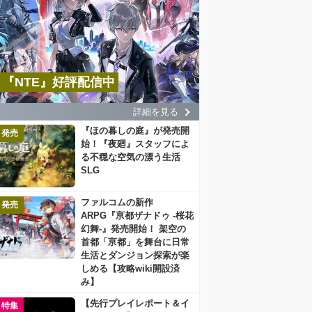
『NTE』好評配信中
詳細を見る
『ほの暮しの庭』が発売開
発売
始！『夜廻』スタッフによ
る不穏な空気の漂う生活
SLG
ファルコムの新作
発売
ARPG『亰都ザナドゥ -桜花
幻舞-』発売開始！ 架空の
首都「亰都」を舞台に日常
生活とダンジョン探索が楽
しめる【攻略wiki開設済
み】
【先行プレイレポート＆イ
特集