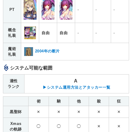
PT
-
-
-
概念
自由
自由
-
-
-
礼装
魔術
2004年の断片
礼装
システム可能な範囲
A
適性
ランク
▶システム運用方法とアタッカー一覧
術
騎
他
殺
狂
黒聖杯
✕
✕
✕
✕
✕
Xmas
◯
◯
◯
✕
✕
の軌跡