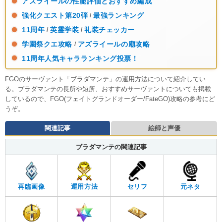
アズライールの性能評価とおすすめ編成
強化クエスト第20弾
最強ランキング
/
11周年
英霊学装
礼装チェッカー
/
/
学園祭クエ攻略
アズライールの廟攻略
/
11周年人気キャラランキング投票！
FGOのサーヴァント「ブラダマンテ」の運用方法について紹介してい
る。ブラダマンテの長所や短所、おすすめサーヴァントについても掲載
しているので、FGO(フェイトグランドオーダー/FateGO)攻略の参考にど
うぞ。
関連記事
絵師と声優
ブラダマンテの関連記事
再臨画像
運用方法
セリフ
元ネタ