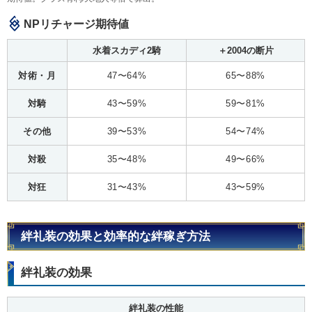
NPリチャージ期待値
水着スカディ2騎
＋2004の断片
対術・月
47〜64%
65〜88%
対騎
43〜59%
59〜81%
その他
39〜53%
54〜74%
対殺
35〜48%
49〜66%
対狂
31〜43%
43〜59%
絆礼装の効果と効率的な絆稼ぎ方法
絆礼装の効果
絆礼装の性能