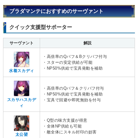
ブラダマンテにおすすめのサーヴァント
クイック支援型サポーター
サーヴァント
解説
・高倍率のQバフ＆Bクリバフ付与
・スターの安定供給が可能
・NP50%供給で宝具発動を補助
水着スカディ
・高倍率のQバフ＆クリバフ付与
・NP50%供給で宝具発動を補助
スカサハスカデ
・宝具で回避や即死無効を付与
ィ
・Q型の味方支援が得意
・全体NP供給も可能
・敵全体にスキル封印の妨害
太公望