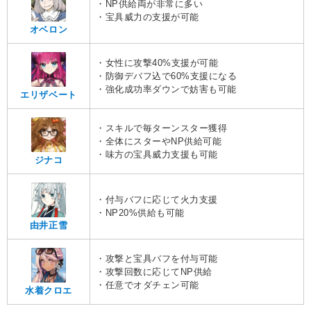
・NP供給両が非常に多い
・宝具威力の支援が可能
オベロン
・女性に攻撃40%支援が可能
・防御デバフ込で60%支援になる
・強化成功率ダウンで妨害も可能
エリザベート
・スキルで毎ターンスター獲得
・全体にスターやNP供給可能
・味方の宝具威力支援も可能
ジナコ
・付与バフに応じて火力支援
・NP20%供給も可能
由井正雪
・攻撃と宝具バフを付与可能
・攻撃回数に応じてNP供給
・任意でオダチェン可能
水着クロエ