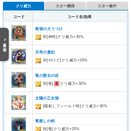
クリ威力
スター獲得
スター集中
コード
コード名/効果
尾張の大うつけ
対[神性]クリ威力+30%
目次を開く
天帝の貴妃
対[やけど]クリ威力+30%
竜の聖女の杖
対[竜]
B
クリ威力+30%
太陽の乙女狼
[陽射しフィールド時]クリ威力+30%
竜殺しの剣
対[竜]クリ威力+25%