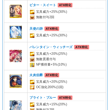
ビター・スイート
ATK特化
宝具威力+25%(30%)
無敵付与2回
天使の詩
ATK特化
宝具威力+25%(30%)
バレンタイン・ウィッチーズ
ATK特化
宝具威力+20%(25%)
無敵貫通付与
NP獲得量+5%(10%)
火炎伯爵
ATK特化
宝具威力+20%(25%)
OC強化200%(1回)
ブライト・ブルー
ATK特化
宝具威力+15%(20%)
無敵付与2回