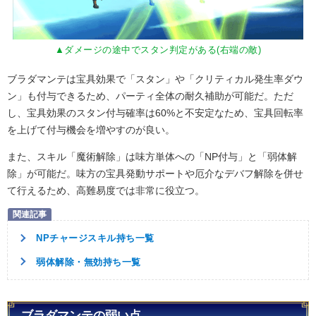
▲ダメージの途中でスタン判定がある(右端の敵)
ブラダマンテは宝具効果で「スタン」や「クリティカル発生率ダウ
ン」も付与できるため、パーティ全体の耐久補助が可能だ。ただ
し、宝具効果のスタン付与確率は60%と不安定なため、宝具回転率
を上げて付与機会を増やすのが良い。
また、スキル「魔術解除」は味方単体への「NP付与」と「弱体解
除」が可能だ。味方の宝具発動サポートや厄介なデバフ解除を併せ
て行えるため、高難易度では非常に役立つ。
NPチャージスキル持ち一覧
弱体解除・無効持ち一覧
ブラダマンテの弱い点