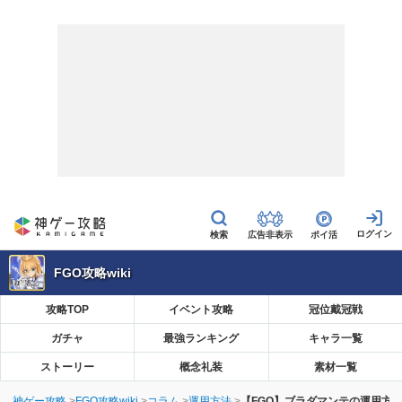
広告非表示
ポイ活
FGO攻略wiki
攻略TOP
イベント攻略
冠位戴冠戦
ガチャ
最強ランキング
キャラ一覧
ストーリー
概念礼装
素材一覧
神ゲー攻略
FGO攻略wiki
コラム
運用方法
【FGO】ブラダマンテの運用方