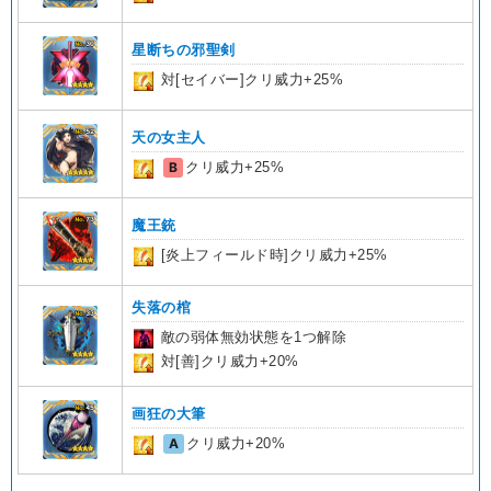
星断ちの邪聖剣
対[セイバー]クリ威力+25%
天の女主人
B
クリ威力+25%
魔王銃
[炎上フィールド時]クリ威力+25%
失落の棺
敵の弱体無効状態を1つ解除
対[善]クリ威力+20%
画狂の大筆
A
クリ威力+20%