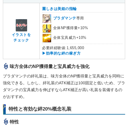
麗しきは美姫の指輪
ブラダマンテ
専用
全体NP獲得量+10%
イラストを
全体宝具威力+10%
チェック
必要絆経験値:1,655,000
▶効率的な絆の稼ぎ方
味方全体のNP獲得量と宝具威力を強化
ブラダマンテの絆礼装は、味方全体のNP獲得量と宝具威力を同時に
強化できる。しかし、絆礼装のATK補正は100固定と低いため、ブラ
ダマンテの宝具威力を伸ばすならATK補正が高い礼装を装備するの
がおすすめ。
特性と有効な絆20%概念礼装
特性