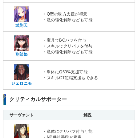
・Q型の味方支援が得意
・敵の強化解除なども可能
武則天
・宝具でBQバフを付与
・スキルでクリバフを付与
・敵の強化解除なども可能
刑部姫
・単体にQ50%支援可能
・スキルCT短縮支援もできる
ジェロニモ
クリティカルサポーター
サーヴァント
解説
・単体にクリバフ付与可能
・NP供給手段が豊富