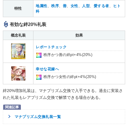
地属性
、
秩序
、
善
、
女性
、
人型
、
愛する者
、
ヒト
特性
科
有効な絆20%礼装
概念礼装
効果
レポートチェック
秩序かつ善の絆pt+4%(20%)
幸せな花嫁へ
秩序かつ女性の絆pt+4%(20%)
絆20%増加礼装は、マナプリズム交換で入手できる。過去に実装さ
れた礼装もレアプリズム交換で解禁できる場合がある。
マナプリズム交換礼装一覧