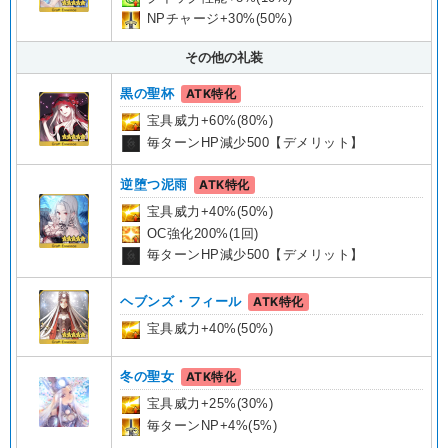
NPチャージ+30%(50%)
その他の礼装
黒の聖杯
ATK特化
宝具威力+60%(80%)
毎ターンHP減少500【デメリット】
逆堕つ泥雨
ATK特化
宝具威力+40%(50%)
OC強化200%(1回)
毎ターンHP減少500【デメリット】
ヘブンズ・フィール
ATK特化
宝具威力+40%(50%)
冬の聖女
ATK特化
宝具威力+25%(30%)
毎ターンNP+4%(5%)