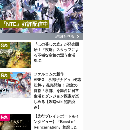
『NTE』好評配信中
詳細を見る
『ほの暮しの庭』が発売開
発売
始！『夜廻』スタッフによ
る不穏な空気の漂う生活
SLG
ファルコムの新作
発売
ARPG『亰都ザナドゥ -桜花
幻舞-』発売開始！ 架空の
首都「亰都」を舞台に日常
生活とダンジョン探索が楽
しめる【攻略wiki開設済
み】
【先行プレイレポート＆イ
特集
ンタビュー】『Beast of
Reincarnation』荒廃した