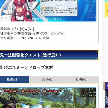
陰陽道（法）[A]→[A+]
味方単体のNP増加強化(10~20%→20~30%)
クリ威力アップ(3T/20~30%)追加
鬼一法眼強化クエスト1進行度1/3
出現エネミーとドロップ素材
Battle1
Battle2
Battle3