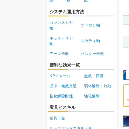
臨
欺
獣
システム運用方法
コヤンスカヤ
オベロン軸
軸
キャストリア
スカディ軸
軸
アーツ全般
バスター全般
便利な効果一覧
NPチャージ
無敵・回避
必中・無敵貫通
弱体解除・無効
強化解除耐性
強化解除
宝具とスキル
宝具一覧
サーヴァントスキル一覧