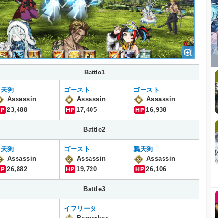
Battle1
鴉天狗
ゴースト
ゴースト
Assassin
Assassin
Assassin
HP
23,488
HP
17,405
HP
16,938
Battle2
鴉天狗
ゴースト
鴉天狗
Assassin
Assassin
Assassin
HP
26,882
HP
19,720
HP
26,106
Battle3
イフリータ
-
Berserker