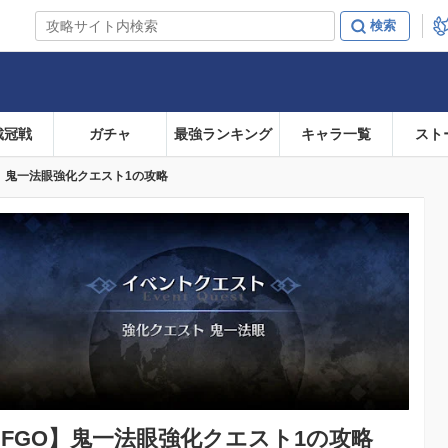
戴冠戦
ガチャ
最強ランキング
キャラ一覧
スト
O】鬼一法眼強化クエスト1の攻略
FGO】
鬼一法眼強化クエスト1の攻略