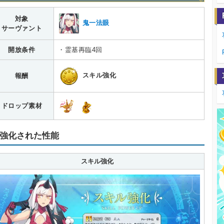
対象
鬼一法眼
サーヴァント
開放条件
・霊基再臨4回
スキル強化
報酬
ドロップ素材
強化された性能
スキル強化