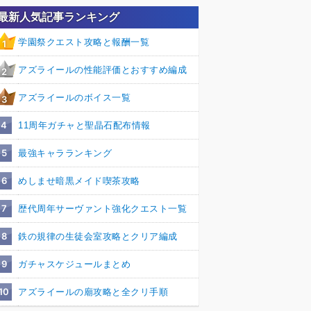
最新人気記事ランキング
学園祭クエスト攻略と報酬一覧
1
アズライールの性能評価とおすすめ編成
2
アズライールのボイス一覧
3
4
11周年ガチャと聖晶石配布情報
5
最強キャラランキング
6
めしませ暗黒メイド喫茶攻略
7
歴代周年サーヴァント強化クエスト一覧
8
鉄の規律の生徒会室攻略とクリア編成
9
ガチャスケジュールまとめ
10
アズライールの廟攻略と全クリ手順