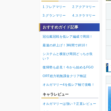
1.フレアマリー
2.アクアマリー
3.グランマリー
4.ステラマリー
おすすめガイド記事
冠位戴冠戦を低レア編成で周回！
最速の絆上げ！3時間で絆10！
システムと横並び周回どっちが良
い？
復帰勢も必見！今から始めるFGO
ORT総力戦無課金クリア検証
オルガマリー4を低レア軸で攻略！
キャラレビュー
オルガマリーは強い？正直レビュー