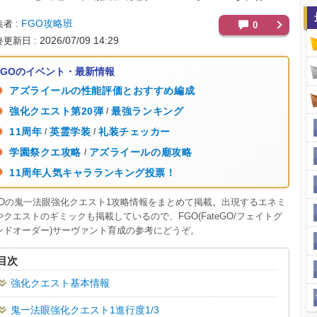
FGO攻略班
集者
0
2026/07/09 14:29
終更新日
FGOのイベント・最新情報
アズライールの性能評価とおすすめ編成
強化クエスト第20弾
最強ランキング
/
11周年
英霊学装
礼装チェッカー
/
/
学園祭クエ攻略
アズライールの廟攻略
/
11周年人気キャラランキング投票！
GOの鬼一法眼強化クエスト1攻略情報をまとめて掲載。出現するエネミ
やクエストのギミックも掲載しているので、FGO(FateGO/フェイトグ
ンドオーダー)サーヴァント育成の参考にどうぞ。
目次
強化クエスト基本情報
鬼一法眼強化クエスト1進行度1/3