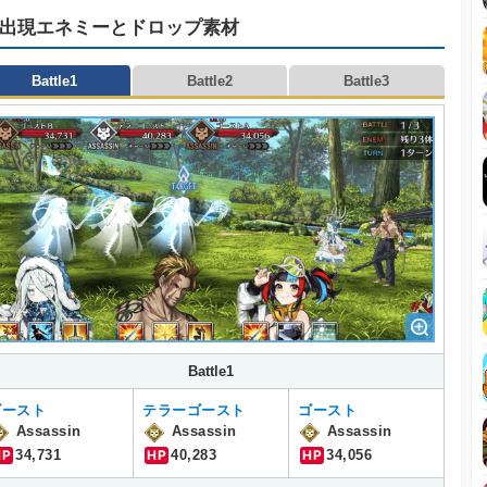
出現エネミーとドロップ素材
Battle1
Battle2
Battle3
Battle1
ゴースト
テラーゴースト
ゴースト
Assassin
Assassin
Assassin
HP
34,731
HP
40,283
HP
34,056