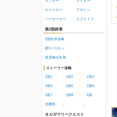
ランサー
ライダー
キャスター
アサシン
バーサーカー
エクストラ
第2部終章
2部終章攻略
星5ソロモン
英霊極点礼装
ストーリー攻略
2節1
2節2
2節3
2節4
2節5
2節6
2節7
2節8
5節
決断戦
-
-
オルガマリークエスト