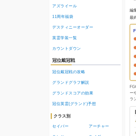
アズライール
編
11周年福袋
最
デスティニーオーダー
英霊学装一覧
カウントダウン
冠位戴冠戦
冠位戴冠戦の攻略
グランドグラフ解説
F
ー
グランドスコアの効果
ラ
冠位英霊(グランド)予想
クラス別
セイバー
アーチャー