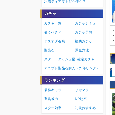
水着ティアマトどう使う？
ガチャ
ガチャ一覧
ガチャシミュ
・
引くべき？
ガチャ予想
・
・
デスオダ召喚
福袋ガチャ
聖晶石
課金方法
スタートダッシュ星5確定ガチャ
アニプレ聖晶石購入（外部リンク）
ランキング
最強キャラ
リセマラ
宝具威力
NP効率
スター効率
礼装おすすめ