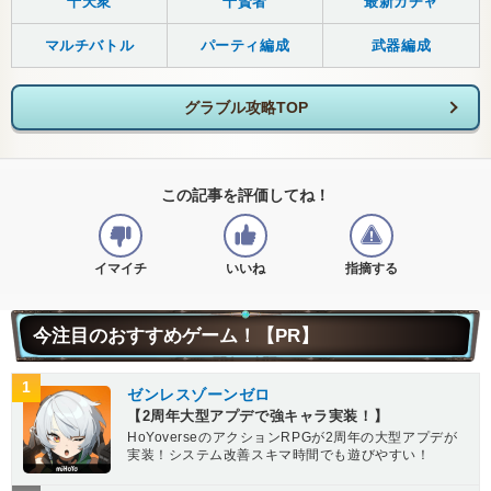
十天衆
十賢者
最新ガチャ
マルチバトル
パーティ編成
武器編成
グラブル攻略TOP
この記事を評価してね！
イマイチ
いいね
指摘する
今注目のおすすめゲーム！【PR】
1
ゼンレスゾーンゼロ
【2周年大型アプデで強キャラ実装！】
HoYoverseのアクションRPGが2周年の大型アプデが
実装！システム改善スキマ時間でも遊びやすい！