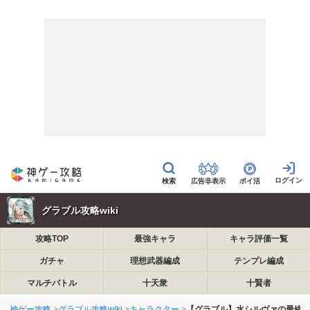
広告非表示
ポイ活
グラブル攻略wiki
攻略TOP
最強キャラ
キャラ評価一覧
ガチャ
理想武器編成
テンプレ編成
マルチバトル
十天衆
十賢者
神ゲー攻略
グラブル攻略wiki
キャラクター
【グラブル】水シルヴァの最終