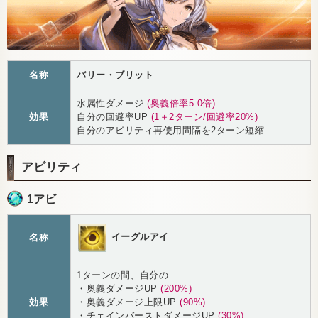
名称
バリー・ブリット
水属性ダメージ
(奥義倍率5.0倍)
効果
自分の回避率UP
(1＋2ターン/回避率20%)
自分のアビリティ再使用間隔を2ターン短縮
アビリティ
1アビ
イーグルアイ
名称
1ターンの間、自分の
・奥義ダメージUP
(200%)
効果
・奥義ダメージ上限UP
(90%)
・チェインバーストダメージUP
(30%)