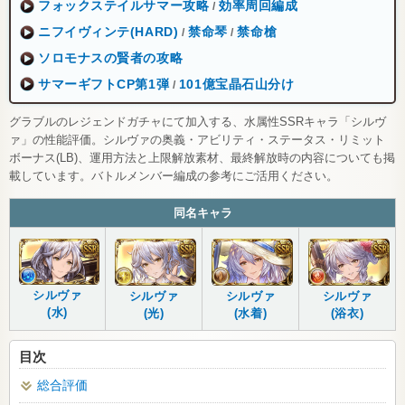
フォックステイルサマー攻略
効率周回編成
/
ニフイヴィンテ(HARD)
禁命琴
禁命槍
/
/
ソロモナスの賢者の攻略
サマーギフトCP第1弾
101億宝晶石山分け
/
グラブルのレジェンドガチャにて加入する、水属性SSRキャラ「シルヴ
ァ」の性能評価。シルヴァの奥義・アビリティ・ステータス・リミット
ボーナス(LB)、運用方法と上限解放素材、最終解放時の内容についても掲
載しています。バトルメンバー編成の参考にご活用ください。
同名キャラ
シルヴァ
シルヴァ
シルヴァ
シルヴァ
(水)
(光)
(水着)
(浴衣)
目次
総合評価