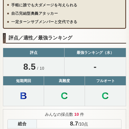
手軽に誰でも大ダメージを与えられる
自己完結型奥義アタッカー
一定ターンサブメンバーと交代できる
評点／適性／最強ランキング
評点
最強ランキング（水）
8.5
-
/ 10
短期周回
高難度
フルオート
B
C
C
みんなの採点数
10
件
8.7
総合
/
10
点