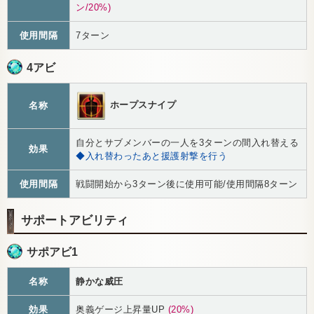
ン/20%)
使用間隔
7ターン
4アビ
ホープスナイプ
名称
自分とサブメンバーの一人を3ターンの間入れ替える
効果
◆入れ替わったあと援護射撃を行う
使用間隔
戦闘開始から3ターン後に使用可能/使用間隔8ターン
サポートアビリティ
サポアビ1
名称
静かな威圧
効果
奥義ゲージ上昇量UP
(20%)