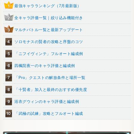
最強キャラランキング（7月最新版）
1
全キャラ評価一覧｜絞り込み機能付き
2
マルチバトル一覧と最新アップデート
3
4
ソロモナスの賢者の攻略と序盤のコツ
5
「ニフイヴィンテ」フルオート編成例
6
四楓院夜一のキャラ評価と編成例
7
「Pro」クエストの解放条件と場所一覧
8
「十賢者」加入と最終のおすすめ優先度
9
浴衣グウィンのキャラ評価と編成例
10
「武極の試練」攻略とフルオート編成