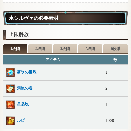
水シルヴァの必要素材
上限解放
1段階
2段階
3段階
4段階
5段階
アイテム
数
霧氷の宝珠
1
濁流の巻
2
星晶塊
1
ルピ
1000