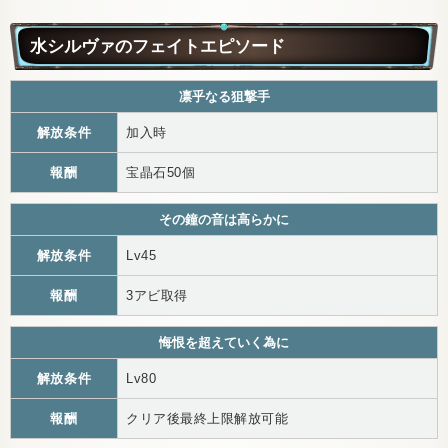
水シルヴァのフェイトエピソード
凛乎なる狙撃手
解放条件
加入時
報酬
宝晶石50個
その鐘の音は高らかに
解放条件
Lv45
報酬
3アビ取得
悔恨を超えていく為に
解放条件
Lv80
報酬
クリア後最終上限解放可能