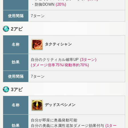
・防御DOWN
(20%)
使用間隔
7ターン
2アビ
タクティシャン
名称
自分のクリティカル確率UP
(3ターン)
効果
(ダメージ倍率75%/発動率約70%)
使用間隔
7ターン
3アビ
デッドスペシメン
名称
自分が即座に奥義発動可能
効果
自分の奥義に水属性追加ダメージ効果付与
(1ター