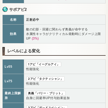
サポアビ2
名称
正射必中
敵の幻影・回避に関わらず奥義が命中する
効果
水属性キャラがクリティカル発動時にダメージ上限
UP
(3%)
レベルによる変化
1アビ「イーグルアイ」
Lv55
性能強化
2アビ「タクティシャン」
Lv75
性能強化
最終上限解
奥義「バリー・ブリット」
放
自身に回避率UP付与効果追加
3アビ「デッドスペシメン」