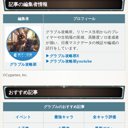
記事の編集者情報
編集者
プロフィール
グラブル攻略班。リリース当初からのプレ
イヤーや古戦場の英雄、高難度ソロ達成者
が揃い、日夜マスクデータの検証や編成の
試行をしています。
▶グラブル攻略班X
▶グラブル攻略班youtube
グラブル攻略班
©Cygames, Inc.
おすすめ記事
グラブルのおすすめ記事
イベント
最強キャラ
全キャラ評価