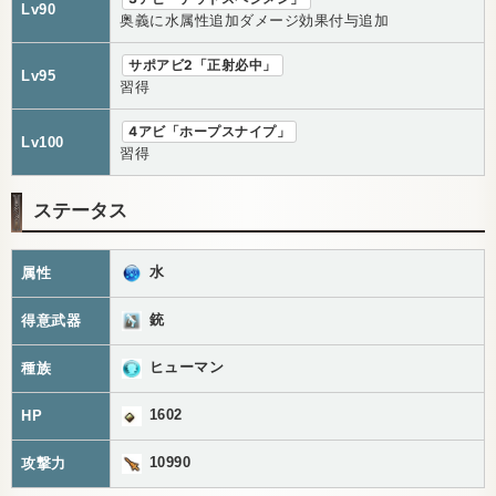
Lv90
奥義に水属性追加ダメージ効果付与追加
サポアビ2「正射必中」
Lv95
習得
4アビ「ホープスナイプ」
Lv100
習得
ステータス
水
属性
銃
得意武器
ヒューマン
種族
1602
HP
10990
攻撃力