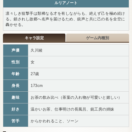
ルリアノート
凛々しき狙撃手は類稀なる才を有しながらも、絶えず己を極め続け
る。鎖されし故郷へ名声を届けるため、銃声と共に己の名を全空に
轟かせる。
キャラ設定
ゲーム内種別
声優
久川綾
性別
女
年齢
27歳
身長
173cm
趣味
お茶の飲み比べ（茶葉の入れ物が可愛いと嬉しい）
好き
温かいお茶、仕事明けの長風呂、銃工房の姉妹
苦手
からかわれること、ソーン