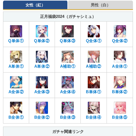
女性（紅）
男性（白）
正月福袋2024（ガチャシミュ）
Q全体②
Q単体①
Q単体②
Q単体③
Q全体①
A単体①
A単体②
A補助①
A補助②
A全体①
A全体④
A全体②
A全体③
B単体①
B単体②
B全体①
B全体②
B全体③
B全体④
B全体⑤
ガチャ関連リンク