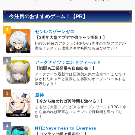
今注目のおすすめゲーム！【PR】
1
ゼンレスゾーンゼロ
【2周年大型アプデで強キャラ実装！】
HoYoverseのアクションRPGが2周年の大型アプデが
実装！システム改善スキマ時間でも遊びやすい！
2
アークナイツ：エンドフィールド
【戦闘も工業発展も自由自在！】
アークナイツ最新作は圧倒的人気の注目作！こだわり
抜かれたキャラと重厚な世界観のオープンワールドを
満喫しよう！
3
原神
【今から始めれば何時間も遊べる！】
まもなく大型アプデが来るオープンワールドRPG！今
から始めれば豊富なコンテンツで何時間も遊べてお
得！
4
NTE:Neverness to Everness
【コンテンツ続々追加中！】