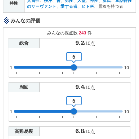
人属性
、
秩序
、
善
、
男性
、
人型
、
神性
、
源氏
、
童話特性
特性
のサーヴァント
、
愛する者
、
ヒト科
、霊衣を持つ者
みんなの評価
みんなの採点数
243
件
9.2
総合
/
10
点
6
1
10
9.4
周回
/
10
点
6
1
10
6.8
高難易度
/
10
点