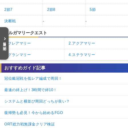
2節7
2節8
5節
決断戦
-
-
オルガマリークエスト
目次を開く
1.フレアマリー
2.アクアマリー
3.グランマリー
4.ステラマリー
おすすめガイド記事
冠位戴冠戦を低レア編成で周回！
最速の絆上げ！3時間で絆10！
システムと横並び周回どっちが良い？
復帰勢も必見！今から始めるFGO
ORT総力戦無課金クリア検証