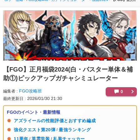
【FGO】
正月福袋2024(白・バスター単体＆補
助①)ピックアップガチャシミュレーター
FGO攻略班
編集者
0
2026/01/30 21:30
最終更新日
FGOのイベント・最新情報
アズライールの性能評価とおすすめ編成
強化クエスト第20弾
最強ランキング
/
11周年
英霊学装
礼装チェッカー
/
/