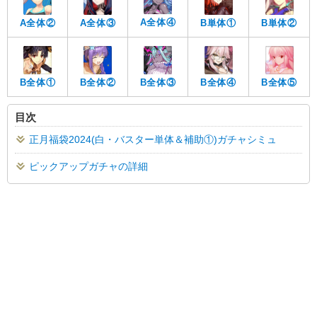
A全体④
A全体②
A全体③
B単体①
B単体②
B全体①
B全体②
B全体③
B全体④
B全体⑤
目次
正月福袋2024(白・バスター単体＆補助①)ガチャシミュ
ピックアップガチャの詳細