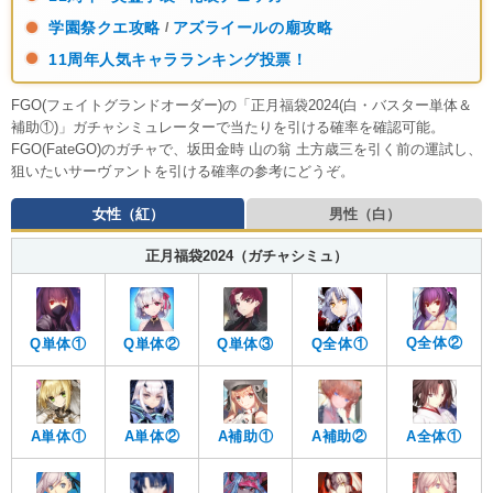
学園祭クエ攻略
アズライールの廟攻略
/
11周年人気キャラランキング投票！
FGO(フェイトグランドオーダー)の「正月福袋2024(白・バスター単体＆
補助①)」ガチャシミュレーターで当たりを引ける確率を確認可能。
FGO(FateGO)のガチャで、坂田金時 山の翁 土方歳三を引く前の運試し、
狙いたいサーヴァントを引ける確率の参考にどうぞ。
女性（紅）
男性（白）
正月福袋2024（ガチャシミュ）
Q全体②
Q単体①
Q単体②
Q単体③
Q全体①
A単体①
A単体②
A補助①
A補助②
A全体①