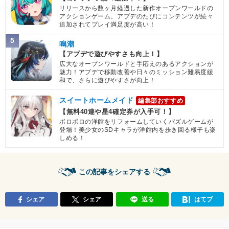
リリースから数ヶ月経過した新作オープンワールドの
アクションゲーム。アプデのたびにコンテンツが続々
追加されてプレイ満足度が高い！
5
鳴潮
【アプデで遊びやすさも向上！】
広大なオープンワールドと手応えのあるアクションが
魅力！アプデで移動改善や日々のミッション難易度緩
和で、さらに遊びやすさが向上！
スイートホームメイド
編集部おすすめ
【無料40連や星4確定券が入手可！】
ボロボロの洋館をリフォームしていくパズルゲームが
登場！美少女のSDキャラが洋館内を歩き回る様子も楽
しめる！
この記事をシェアする
シェア
シェア
送る
はてブ