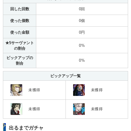
回した回数
0回
使った個数
0個
使った金額
0円
★5サーヴァント
0%
の割合
ピックアップの
0%
割合
ピックアップ一覧
未獲得
未獲得
未獲得
未獲得
出るまでガチャ