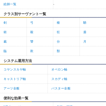
絵師一覧
-
クラス別サーヴァント一覧
剣
弓
槍
騎
術
殺
狂
盾
裁
讐
分
月
臨
欺
獣
システム運用方法
コヤンスカヤ軸
オベロン軸
キャストリア軸
スカディ軸
アーツ全般
バスター全般
便利な効果一覧