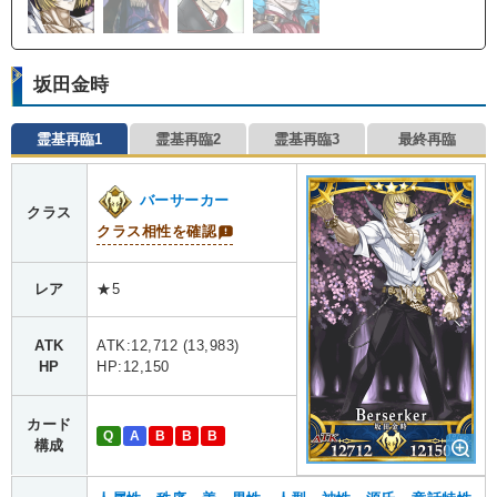
坂田金時
霊基再臨1
霊基再臨2
霊基再臨3
最終再臨
バーサーカー
クラス
クラス相性を確認
レア
★5
ATK
ATK:12,712 (13,983)
HP
HP:12,150
カード
Q
A
B
B
B
構成