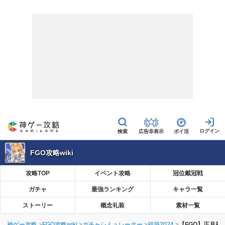
広告非表示
ポイ活
FGO攻略wiki
攻略TOP
イベント攻略
冠位戴冠戦
ガチャ
最強ランキング
キャラ一覧
ストーリー
概念礼装
素材一覧
神ゲー攻略
FGO攻略wiki
ガチャシミュレーター
福袋2024
【FGO】正月福